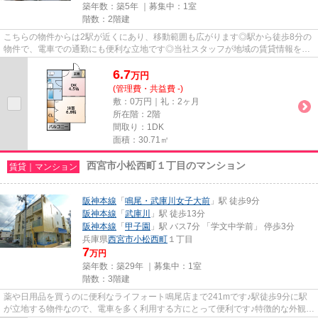
築年数：築5年 ｜募集中：
1室
階数：2階建
こちらの物件からは2駅が近くにあり、移動範囲も広がります◎駅から徒歩8分の
物件で、電車での通勤にも便利な立地です◎当社スタッフが地域の賃貸情報をご
提供いたします◎お客様のこだわ...
6.7
万
円
(管理費・共益費 -)
敷：0万円｜礼：2ヶ月
所在階：2階
間取り：1DK
面積：30.71㎡
西宮市小松西町１丁目のマンション
賃貸｜マンション
阪神本線
「
鳴尾・武庫川女子大前
」駅 徒歩9分
阪神本線
「
武庫川
」駅 徒歩13分
阪神本線
「
甲子園
」駅 バス7分 「学文中学前」 停歩3分
兵庫県
西宮市
小松西町
１丁目
7
万円
築年数：築29年 ｜募集中：
1室
階数：3階建
薬や日用品を買うのに便利なライフォート鳴尾店まで241mです♪駅徒歩9分に駅
が立地する物件なので、電車を多く利用する方にとって便利です♪特徴的な外観と