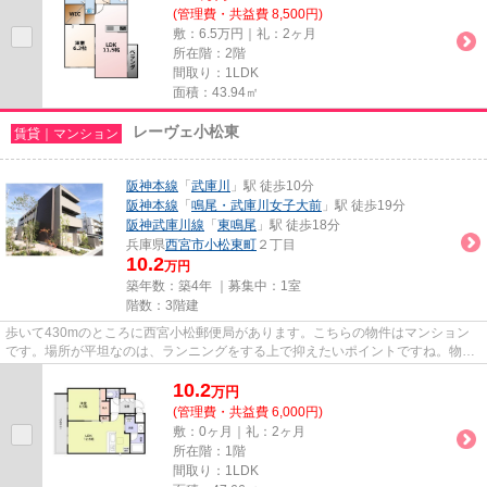
(管理費・共益費 8,500円)
敷：6.5万円｜礼：2ヶ月
所在階：2階
間取り：1LDK
面積：43.94㎡
レーヴェ小松東
賃貸｜マンション
阪神本線
「
武庫川
」駅 徒歩10分
阪神本線
「
鳴尾・武庫川女子大前
」駅 徒歩19分
阪神武庫川線
「
東鳴尾
」駅 徒歩18分
兵庫県
西宮市
小松東町
２丁目
10.2
万円
築年数：築4年 ｜募集中：
1室
階数：3階建
歩いて430mのところに西宮小松郵便局があります。こちらの物件はマンション
です。場所が平坦なのは、ランニングをする上で抑えたいポイントですね。物件
の近くに駅が2つあるため、用途...
10.2
万
円
(管理費・共益費 6,000円)
敷：0ヶ月｜礼：2ヶ月
所在階：1階
間取り：1LDK