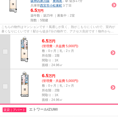
阪神武庫川線
「
東鳴尾
」駅 徒歩17分
兵庫県
西宮市
小松東町
３丁目
6.5
万円
築年数：築25年 ｜募集中：
2室
階数：5階建
こちらの物件はマンションです！風通しが良く、熱がこもりにくいので、室内が
暑くなりにくいです！駅から徒歩7分の物件で、アクセス良好です！物件から駅
までは平坦な道なので、快適に...
6.5
万
円
(管理費・共益費 5,000円)
敷：0ヶ月｜礼：2ヶ月
所在階：1階
間取り：1K
面積：24.96㎡
6.5
万
円
(管理費・共益費 5,000円)
敷：0ヶ月｜礼：2ヶ月
所在階：2階
間取り：1K
面積：24.96㎡
エトワールIZUMI
賃貸｜アパート