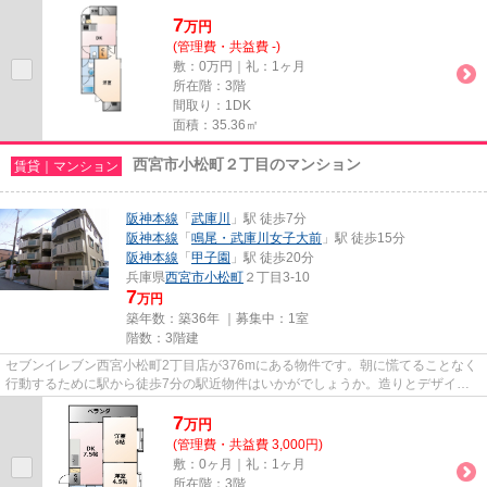
洗練された設計の内装を持つデ...
7
万
円
(管理費・共益費 -)
敷：0万円｜礼：1ヶ月
所在階：3階
間取り：1DK
面積：35.36㎡
西宮市小松町２丁目のマンション
賃貸｜マンション
阪神本線
「
武庫川
」駅 徒歩7分
阪神本線
「
鳴尾・武庫川女子大前
」駅 徒歩15分
阪神本線
「
甲子園
」駅 徒歩20分
兵庫県
西宮市
小松町
２丁目3-10
7
万円
築年数：築36年 ｜募集中：
1室
階数：3階建
セブンイレブン西宮小松町2丁目店が376mにある物件です。朝に慌てることなく
行動するために駅から徒歩7分の駅近物件はいかがでしょうか。造りとデザイン
に関して、自信をもって情報を...
7
万
円
(管理費・共益費 3,000円)
敷：0ヶ月｜礼：1ヶ月
所在階：3階