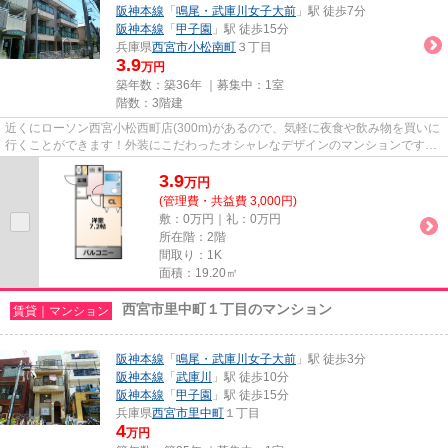
阪神本線
「
鳴尾・武庫川女子大前
」駅 徒歩7分
阪神本線
「
甲子園
」駅 徒歩15分
兵庫県
西宮市
小松南町
３丁目
3.9
万円
築年数：築36年 ｜募集中：
1室
階数：3階建
近くにローソン西宮小松西町店(300m)があるので、気軽に夜食や飲み物を買いに
行くことができます！外装にこだわったオシャレなデザインのマンションです！
ご利用可能な駅が2駅あり、乗...
3.9
万
円
(管理費・共益費 3,000円)
敷：0万円｜礼：0万円
所在階：2階
間取り：1K
面積：19.20㎡
西宮市里中町１丁目のマンション
賃貸｜マンション
阪神本線
「
鳴尾・武庫川女子大前
」駅 徒歩3分
阪神本線
「
武庫川
」駅 徒歩10分
阪神本線
「
甲子園
」駅 徒歩15分
兵庫県
西宮市
里中町
１丁目
4
万円