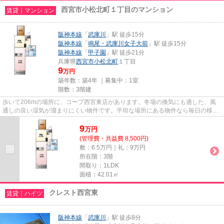
西宮市小松北町１丁目のマンション
賃貸｜マンション
阪神本線
「
武庫川
」駅 徒歩15分
阪神本線
「
鳴尾・武庫川女子大前
」駅 徒歩15分
阪神本線
「
甲子園
」駅 徒歩21分
兵庫県
西宮市
小松北町
１丁目
9
万円
築年数：築4年 ｜募集中：
1室
階数：3階建
歩いて206mの場所に、コープ西宮東店があります。冬場の換気にも適した、風
通しの良い湿気が溜まりにくい物件です。平坦な場所にある物件なら毎日の移動
も快適です。最上階の物件です...
9
万
円
(管理費・共益費 8,500円)
敷：6.5万円｜礼：9万円
所在階：3階
間取り：1LDK
面積：42.01㎡
クレスト西宮東
賃貸｜ハイツ
阪神本線
「
武庫川
」駅 徒歩8分