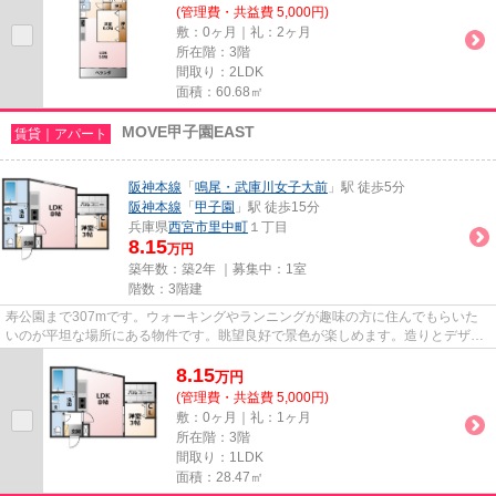
(管理費・共益費 5,000円)
敷：0ヶ月｜礼：2ヶ月
所在階：3階
間取り：2LDK
面積：60.68㎡
MOVE甲子園EAST
賃貸｜アパート
阪神本線
「
鳴尾・武庫川女子大前
」駅 徒歩5分
阪神本線
「
甲子園
」駅 徒歩15分
兵庫県
西宮市
里中町
１丁目
8.15
万円
築年数：築2年 ｜募集中：
1室
階数：3階建
寿公園まで307mです。ウォーキングやランニングが趣味の方に住んでもらいた
いのが平坦な場所にある物件です。眺望良好で景色が楽しめます。造りとデザイ
ンに関して、自信をもって情報...
8.15
万
円
(管理費・共益費 5,000円)
敷：0ヶ月｜礼：1ヶ月
所在階：3階
間取り：1LDK
面積：28.47㎡