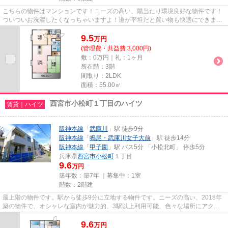
こちらの物件はマンションです！ニーズの高い、陽当たり環境良好な物件です！
ついついお洗濯したくなっちゃいますよ！道が平坦だと買い物も快適にできます
ね！2駅利用可能な利便性の高...
9.5
万
円
(管理費・共益費 3,000円)
敷：0万円｜礼：1ヶ月
所在階：3階
間取り：2LDK
面積：55.00㎡
西宮市小松町１丁目のハイツ
賃貸｜ハイツ
阪神本線
「
武庫川
」駅 徒歩9分
阪神本線
「
鳴尾・武庫川女子大前
」駅 徒歩14分
阪神本線
「
甲子園
」駅 バス5分 「小松北町」 停歩5分
兵庫県
西宮市
小松町
１丁目
9.6
万円
築年数：築7年 ｜募集中：
1室
階数：2階建
最上階の物件です。駅から徒歩9分に立地する物件です。ニーズの高い、2018年
築の物件で、オシャレな室内が魅力的。3駅以上利用可能、色々な場所にアクセ
スしやすい物件です。できるだ...
9.6
万
円