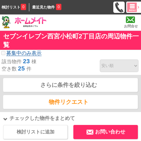
0
0
検討リスト
最近見た物件
お問合せ
セブンイレブン西宮小松町2丁目店の周辺物件一
覧
募集中のみ表示
23
該当物件
棟
25
空き数
件
さらに条件を絞り込む
物件リクエスト
チェックした物件をまとめて
検討リストに追加
お問い合わせ