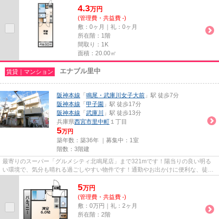
4.3
万
円
(管理費・共益費 -)
敷：0ヶ月｜礼：0ヶ月
所在階：1階
間取り：1K
面積：20.00㎡
エナブル里中
賃貸｜マンション
阪神本線
「
鳴尾・武庫川女子大前
」駅 徒歩7分
阪神本線
「
甲子園
」駅 徒歩17分
阪神本線
「
武庫川
」駅 徒歩13分
兵庫県
西宮市
里中町
１丁目
5
万円
築年数：築36年 ｜募集中：
1室
階数：3階建
最寄りのスーパー「グルメシティ北鳴尾店」まで321mです！陽当りの良い明る
い環境で、気分も晴れる過ごしやすい物件です！通勤やお出かけに便利な、徒歩
7分に駅のある物件です！真夏の...
5
万
円
(管理費・共益費 -)
敷：0万円｜礼：2ヶ月
所在階：2階