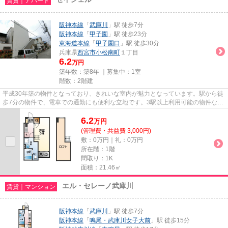
賃貸｜アパート
阪神本線
「
武庫川
」駅 徒歩7分
阪神本線
「
甲子園
」駅 徒歩23分
東海道本線
「
甲子園口
」駅 徒歩30分
兵庫県
西宮市
小松南町
１丁目
6.2
万円
築年数：築8年 ｜募集中：
1室
階数：2階建
平成30年築の物件となっており、きれいな室内が魅力となっています。駅から徒
歩7分の物件で、電車での通勤にも便利な立地です。3駅以上利用可能の物件なら
お出かけも便利です。ウォー...
6.2
万
円
(管理費・共益費 3,000円)
敷：0万円｜礼：0万円
所在階：1階
間取り：1K
面積：21.46㎡
エル・セレーノ武庫川
賃貸｜マンション
阪神本線
「
武庫川
」駅 徒歩7分
阪神本線
「
鳴尾・武庫川女子大前
」駅 徒歩15分