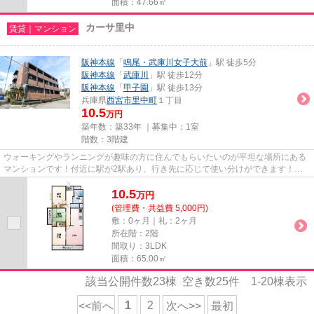
面積：47.66㎡
カーサ里中
賃貸｜マンション
阪神本線
「
鳴尾・武庫川女子大前
」駅 徒歩5分
阪神本線
「
武庫川
」駅 徒歩12分
阪神本線
「
甲子園
」駅 徒歩13分
兵庫県
西宮市
里中町
１丁目
10.5
万円
築年数：築33年 ｜募集中：
1室
階数：3階建
ウォーキングやランニングが趣味の方に住んでもらいたいのが平坦な場所にある
マンションです！付近に駅が2駅あり、行き先に応じて使い分けができます！ニ
ーズの高い、陽当たり環境良好...
10.5
万
円
(管理費・共益費 5,000円)
敷：0ヶ月｜礼：2ヶ月
所在階：2階
間取り：3LDK
面積：65.00㎡
該当公開件数
23
棟 空き数
25
件
1-20
棟表示
1
2
<<前へ
次へ>>
最初