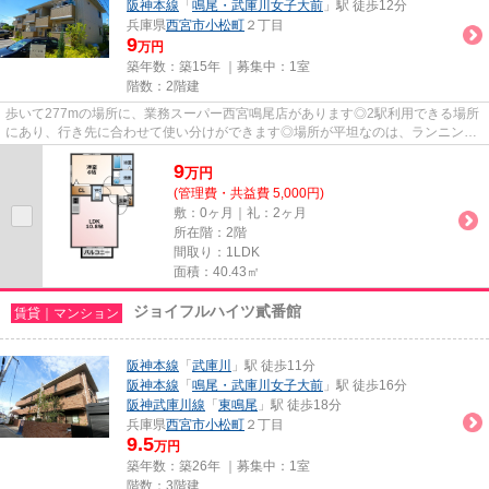
阪神本線
「
鳴尾・武庫川女子大前
」駅 徒歩12分
兵庫県
西宮市
小松町
２丁目
9
万円
築年数：築15年 ｜募集中：
1室
階数：2階建
歩いて277mの場所に、業務スーパー西宮鳴尾店があります◎2駅利用できる場所
にあり、行き先に合わせて使い分けができます◎場所が平坦なのは、ランニング
をする上で抑えたいポイントです...
9
万
円
(管理費・共益費 5,000円)
敷：0ヶ月｜礼：2ヶ月
所在階：2階
間取り：1LDK
面積：40.43㎡
ジョイフルハイツ貳番館
賃貸｜マンション
阪神本線
「
武庫川
」駅 徒歩11分
阪神本線
「
鳴尾・武庫川女子大前
」駅 徒歩16分
阪神武庫川線
「
東鳴尾
」駅 徒歩18分
兵庫県
西宮市
小松町
２丁目
9.5
万円
築年数：築26年 ｜募集中：
1室
階数：3階建