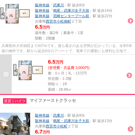
阪神本線
「
武庫川
」駅 徒歩8分
阪神本線
「
鳴尾・武庫川女子大前
」駅 徒歩14分
阪神本線
「
尼崎センタープール前
」駅 徒歩22分
兵庫県
西宮市
小松南町
２丁目
6.5
万円
築年数：築2年 ｜募集中：
1室
階数：2階建
兵庫医科大学病院まで407mです。落ち着きのある空間が広がっている、令和5年
築の物件です。駅から徒歩8分のアパートで、電車での通勤にも便利な立地で
す。最上階のアパートです。当社...
6.5
万
円
(管理費・共益費 3,000円)
敷：0ヶ月｜礼：13万円
所在階：1-2階
間取り：1R
面積：28.98㎡
マイファーストクラッセ
賃貸｜ハイツ
阪神本線
「
武庫川
」駅 徒歩8分
阪神本線
「
鳴尾・武庫川女子大前
」駅 徒歩13分
兵庫県
西宮市
小松町
２丁目
6.7
万円