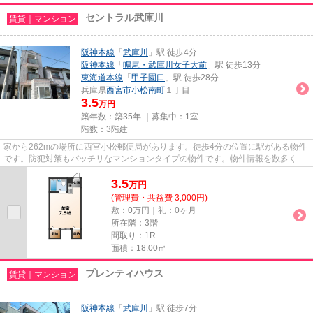
セントラル武庫川
賃貸｜マンション
阪神本線
「
武庫川
」駅 徒歩4分
阪神本線
「
鳴尾・武庫川女子大前
」駅 徒歩13分
東海道本線
「
甲子園口
」駅 徒歩28分
兵庫県
西宮市
小松南町
１丁目
3.5
万円
築年数：築35年 ｜募集中：
1室
階数：3階建
家から262mの場所に西宮小松郵便局があります。徒歩4分の位置に駅がある物件
です。防犯対策もバッチリなマンションタイプの物件です。物件情報を数多く取
り揃えている当社は、お客様の...
3.5
万
円
(管理費・共益費 3,000円)
敷：0万円｜礼：0ヶ月
所在階：3階
間取り：1R
面積：18.00㎡
プレンティハウス
賃貸｜マンション
阪神本線
「
武庫川
」駅 徒歩7分