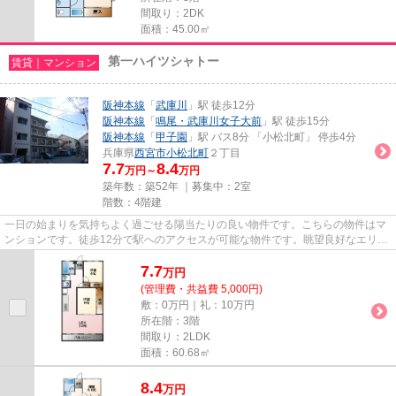
間取り：2DK
面積：45.00㎡
第一ハイツシャトー
賃貸｜マンション
阪神本線
「
武庫川
」駅 徒歩12分
阪神本線
「
鳴尾・武庫川女子大前
」駅 徒歩15分
阪神本線
「
甲子園
」駅 バス8分 「小松北町」 停歩4分
兵庫県
西宮市
小松北町
２丁目
7.7
8.4
万円～
万円
築年数：築52年 ｜募集中：
2室
階数：4階建
一日の始まりを気持ちよく過ごせる陽当たりの良い物件です。こちらの物件はマ
ンションです。徒歩12分で駅へのアクセスが可能な物件です。眺望良好なエリア
で魅力的です。西宮市エリア...
7.7
万
円
(管理費・共益費 5,000円)
敷：0万円｜礼：10万円
所在階：3階
間取り：2LDK
面積：60.68㎡
8.4
万
円