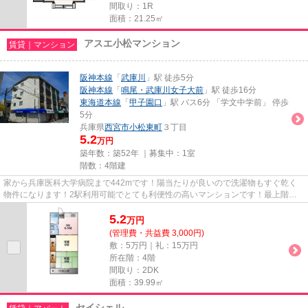
間取り：1R
面積：21.25㎡
アスエ小松マンション
賃貸｜マンション
阪神本線
「
武庫川
」駅 徒歩5分
阪神本線
「
鳴尾・武庫川女子大前
」駅 徒歩16分
東海道本線
「
甲子園口
」駅 バス6分 「学文中学前」 停歩
5分
兵庫県
西宮市
小松東町
３丁目
5.2
万円
築年数：築52年 ｜募集中：
1室
階数：4階建
家から兵庫医科大学病院まで442mです！陽当たりが良いので洗濯物もすぐ乾く
物件になります！2駅利用可能でとても利便性の高いマンションです！最上階は
夜景が綺麗に観え、周りの環境も...
5.2
万
円
(管理費・共益費 3,000円)
敷：5万円｜礼：15万円
所在階：4階
間取り：2DK
面積：39.99㎡
セイシェル