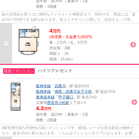
築年数：築35年 ｜募集中：
1室
階数：3階建
薬や日用品を買うのに便利なライフォート鳴尾店まで、58mです。周辺には、徒
歩3分で利用できる駅があります。造りとデザインに関して、自信をもって情報
を提供できるマンションです。...
4
万
円
(管理費・共益費 5,000円)
敷：2万円｜礼：5万円
所在階：3階
間取り：1K
面積：25.00㎡
ハイツクレセント
賃貸｜マンション
阪神本線
「
武庫川
」駅 徒歩10分
阪神本線
「
鳴尾・武庫川女子大前
」駅 徒歩15分
東海道本線
「
甲子園口
」駅 徒歩24分
兵庫県
西宮市
小松町
１丁目1-5
4.3
万円
築年数：築29年 ｜募集中：
1室
階数：2階建
2駅利用可能な利便性の高いマンションです。根強いニーズを誇る駅近の物件と
なり、徒歩10分に駅があります。こちらはマンションタイプになります。お客様
のご希望に適した物件のご紹介...