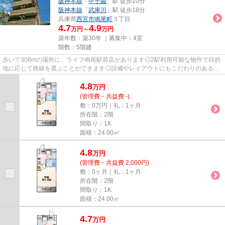
阪神本線
「
甲子園
」駅 徒歩10分
阪神本線
「
武庫川
」駅 徒歩18分
兵庫県
西宮市
鳴尾町
３丁目
4.7
4.9
万円～
万円
築年数：築30年 ｜募集中：
4室
階数：5階建
歩いて308mの場所に、ライフ鳴尾駅前店があります◎2駅利用可能な物件で目的
地に応じて路線を選ぶことができます◎設備やレイアウトにもこだわりのあるマ
ンション◎駅まで徒歩3分の位置に...
4.8
万
円
(管理費・共益費 -)
敷：0万円｜礼：1ヶ月
所在階：2階
間取り：1K
面積：24.00㎡
4.8
万
円
(管理費・共益費 2,000円)
敷：0ヶ月｜礼：1ヶ月
所在階：2階
間取り：1K
面積：24.00㎡
4.7
万
円