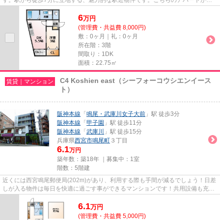
は2駅が近くにあり、移動範囲も...
6
万
円
(管理費・共益費 8,000円)
敷：0ヶ月｜礼：0ヶ月
所在階：3階
間取り：1DK
面積：22.75㎡
C4 Koshien east（シーフォーコウシエンイース
賃貸｜マンション
ト）
阪神本線
「
鳴尾・武庫川女子大前
」駅 徒歩3分
阪神本線
「
甲子園
」駅 徒歩11分
阪神本線
「
武庫川
」駅 徒歩15分
兵庫県
西宮市
鳴尾町
３丁目
6.1
万円
築年数：築18年 ｜募集中：
1室
階数：5階建
近くには西宮鳴尾郵便局(202m)があり、利用する際も手間が減るでしょう！日差
しが入る物件は毎日を快適に過ごす事ができるマンションです！共用設備も充実
した、一押しのマンションで...
6.1
万
円
(管理費・共益費 5,000円)