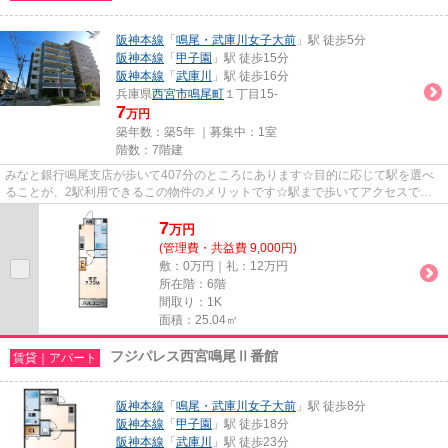
阪神本線
「
鳴尾・武庫川女子大前
」駅 徒歩5分
阪神本線
「
甲子園
」駅 徒歩15分
阪神本線
「
武庫川
」駅 徒歩16分
兵庫県
西宮市
鳴尾町
１丁目15-
7
万円
築年数：築5年 ｜募集中：
1室
階数：7階建
みなと銀行鳴尾支店が歩いて407分のところにあります☆目的に応じて駅を選べ
ることが、2駅利用できるこの物件のメリットです☆駅まで歩いてアクセスでき
る、徒歩5分の距離に立地する物件...
7
万
円
(管理費・共益費 9,000円)
敷：0万円｜礼：12万円
所在階：6階
間取り：1K
面積：25.04㎡
フジパレス西宮鳴尾Ⅱ番館
賃貸｜アパート
阪神本線
「
鳴尾・武庫川女子大前
」駅 徒歩8分
阪神本線
「
甲子園
」駅 徒歩18分
阪神本線
「
武庫川
」駅 徒歩23分