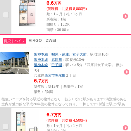
6.6
万
円
(管理費・共益費 8,000円)
敷：1ヶ月｜礼：1ヶ月
所在階：1階
間取り：1LDK
面積：39.00㎡
VIRGO ZWEI
賃貸｜ハイツ
阪神本線
「
鳴尾・武庫川女子大前
」駅 徒歩10分
阪神本線
「
武庫川
」駅 徒歩13分
阪神本線
「
甲子園
」駅 バス5分 「武庫川女子大学」 停歩
3分
兵庫県
西宮市
鳴尾町
２丁目
6.7
万円
築年数：築12年 ｜募集中：
1室
階数：2階建
根強いニーズを誇る駅近の物件となり、徒歩10分に駅があります♪清潔感のある
室内が魅力的な平成26年築の物件となっており、一押しです♪付近に駅は2駅あ
り、行き先に応じて使い分けがで...
6.7
万
円
(管理費・共益費 4,500円)
敷：1ヶ月｜礼：1ヶ月
所在階：2階