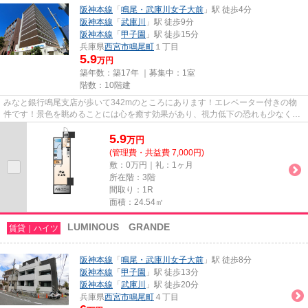
阪神本線
「
鳴尾・武庫川女子大前
」駅 徒歩4分
阪神本線
「
武庫川
」駅 徒歩9分
阪神本線
「
甲子園
」駅 徒歩15分
兵庫県
西宮市
鳴尾町
１丁目
5.9
万円
築年数：築17年 ｜募集中：
1室
階数：10階建
みなと銀行鳴尾支店が歩いて342mのところにあります！エレベーター付きの物
件です！景色を眺めることには心を癒す効果があり、視力低下の恐れも少なくし
てくれます！電車での移動がよ...
5.9
万
円
(管理費・共益費 7,000円)
敷：0万円｜礼：1ヶ月
所在階：3階
間取り：1R
面積：24.54㎡
LUMINOUS GRANDE
賃貸｜ハイツ
阪神本線
「
鳴尾・武庫川女子大前
」駅 徒歩8分
阪神本線
「
甲子園
」駅 徒歩13分
阪神本線
「
武庫川
」駅 徒歩20分
兵庫県
西宮市
鳴尾町
４丁目