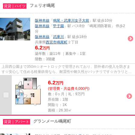
フェリオ鳴尾
賃貸｜ハイツ
阪神本線
「
鳴尾・武庫川女子大前
」駅 徒歩10分
阪神本線
「
甲子園
」駅 バス8分 「鳴尾消防署前」 停歩2
分
阪神本線
「
武庫川
」駅 徒歩18分
兵庫県
西宮市
鳴尾町
２丁目
6.2
万円
築年数：築11年 ｜募集中：
1室
階数：3階建
上田西公園まで350m☆オートロックで管理されており、部外者の侵入を防ぎま
す☆安心して住める軽量鉄骨なら、耐震性や耐久性がバッチリです☆カラリと気
持ちの良い浴室を実現につながる浴...
6.2
万
円
(管理費・共益費 6,000円)
敷：0ヶ月｜礼：9万円
所在階：1階
間取り：1K
面積：26.30㎡
グランメール鳴尾町
賃貸｜アパート