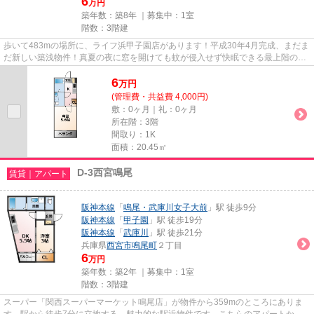
6
万円
築年数：築8年 ｜募集中：
1室
階数：3階建
歩いて483mの場所に、ライフ浜甲子園店があります！平成30年4月完成、まだま
だ新しい築浅物件！真夏の夜に窓を開けても蚊が侵入せず快眠できる最上階の物
件です！駅から徒歩8分の物件...
6
万
円
(管理費・共益費 4,000円)
敷：0ヶ月｜礼：0ヶ月
所在階：3階
間取り：1K
面積：20.45㎡
D-3西宮鳴尾
賃貸｜アパート
阪神本線
「
鳴尾・武庫川女子大前
」駅 徒歩9分
阪神本線
「
甲子園
」駅 徒歩19分
阪神本線
「
武庫川
」駅 徒歩21分
兵庫県
西宮市
鳴尾町
２丁目
6
万円
築年数：築2年 ｜募集中：
1室
階数：3階建
スーパー「関西スーパーマーケット鳴尾店」が物件から359mのところにありま
す。駅から徒歩7分に立地する、魅力的な駅近物件です。こちらのアパートから