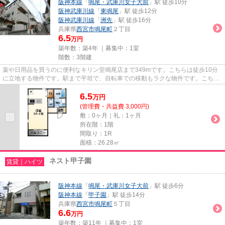
阪神本線
「
鳴尾・武庫川女子大前
」駅 徒歩10分
阪神武庫川線
「
東鳴尾
」駅 徒歩12分
阪神武庫川線
「
洲先
」駅 徒歩16分
兵庫県
西宮市
鳴尾町
２丁目
6.5
万円
築年数：築4年 ｜募集中：
1室
階数：3階建
薬や日用品を買うのに便利なキリン堂鳴尾店まで349mです。こちらは徒歩10分
に立地する物件です。駅まで平坦で、自転車での移動もラクな物件です。こちら
のアパートからは2駅が近くにあ...
6.5
万
円
(管理費・共益費 3,000円)
敷：0ヶ月｜礼：1ヶ月
所在階：1階
間取り：1R
面積：26.28㎡
ネスト甲子園
賃貸｜ハイツ
阪神本線
「
鳴尾・武庫川女子大前
」駅 徒歩6分
阪神本線
「
甲子園
」駅 徒歩14分
兵庫県
西宮市
鳴尾町
５丁目
6.6
万円
築年数：築11年 ｜募集中：
1室