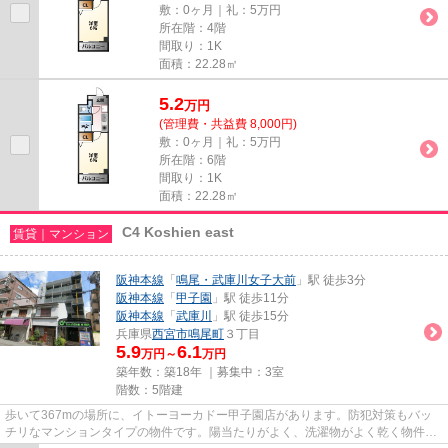
敷：0ヶ月｜礼：5万円
所在階：4階
間取り：1K
面積：22.28㎡
5.2
万
円
(管理費・共益費 8,000円)
敷：0ヶ月｜礼：5万円
所在階：6階
間取り：1K
面積：22.28㎡
C4 Koshien east
賃貸｜マンション
阪神本線
「
鳴尾・武庫川女子大前
」駅 徒歩3分
阪神本線
「
甲子園
」駅 徒歩11分
阪神本線
「
武庫川
」駅 徒歩15分
兵庫県
西宮市
鳴尾町
３丁目
5.9
6.1
万円～
万円
築年数：築18年 ｜募集中：
3室
階数：5階建
歩いて367mの場所に、イトーヨーカドー甲子園店があります。防犯対策もバッ
チリなマンションタイプの物件です。陽当たりがよく、洗濯物がよく乾く物件で