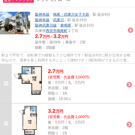
阪神本線
「
鳴尾・武庫川女子大前
」駅 徒歩9分
阪神本線
「
武庫川
」駅 徒歩19分
阪神武庫川線
「
東鳴尾
」駅 徒歩10分
兵庫県
西宮市
鳴尾町
２丁目
2.7
3.2
万円～
万円
築年数：築39年 ｜募集中：
2室
階数：3階建
駅まで平坦で、自転車での移動もラクな物件です！駅徒歩9分に駅が立地する物
件なので、電車を多く利用する方にとって便利です！2駅利用ができるので電車
の利用に役立つ物件です！こち...
2.7
万
円
(管理費・共益費 3,000円)
敷：0万円｜礼：0万円
所在階：1階
間取り：1R
面積：18.00㎡
3.2
万
円
(管理費・共益費 3,000円)
敷：0万円｜礼：0万円
所在階：2階
間取り：1R