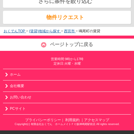
さらに条件を絞り込む
物件リクエスト
おくでんTOP
>
(賃貸)地域から探す
>
西宮市
>
鳴尾町の賃貸
ページトップに戻る
営業時間:9時から17時
定休日:火曜・水曜
ホーム
会社概要
お問い合わせ
PCサイト
プライバシーポリシー
利用規約
｜アクセスマップ
｜
Copyright(c) 有限会社おくでん ホームメイトＦＣ阪神鳴尾駅前店 All rights reserved.