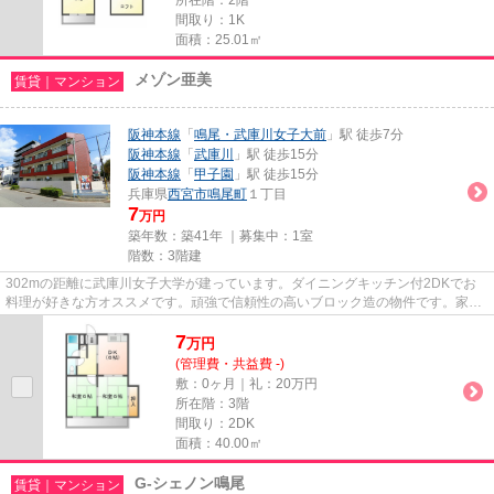
間取り：1K
面積：25.01㎡
メゾン亜美
賃貸｜マンション
阪神本線
「
鳴尾・武庫川女子大前
」駅 徒歩7分
阪神本線
「
武庫川
」駅 徒歩15分
阪神本線
「
甲子園
」駅 徒歩15分
兵庫県
西宮市
鳴尾町
１丁目
7
万円
築年数：築41年 ｜募集中：
1室
階数：3階建
302mの距離に武庫川女子大学が建っています。ダイニングキッチン付2DKでお
料理が好きな方オススメです。頑強で信頼性の高いブロック造の物件です。家賃
が7万円台で、ニーズも高いお勧...
7
万
円
(管理費・共益費 -)
敷：0ヶ月｜礼：20万円
所在階：3階
間取り：2DK
面積：40.00㎡
G-シェノン鳴尾
賃貸｜マンション