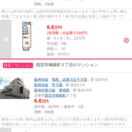
階数：2階建
家から297mの場所には西宮市役所鳴尾支所があります！道が平坦だと買い物も
快適にできますね！最上階の物件です！築7年の設備が充実した物件です！でき
るだけ早めに不動産情報を集めた...
6.6
万
円
(管理費・共益費 5,000円)
敷：0ヶ月｜礼：10万円
所在階：2階
間取り：1R
面積：30.03㎡
西宮市鳴尾町５丁目のマンション
賃貸｜マンション
阪神本線
「
鳴尾・武庫川女子大前
」駅 徒歩5分
阪神本線
「
甲子園
」駅 徒歩12分
阪神武庫川線
「
東鳴尾
」駅 徒歩19分
兵庫県
西宮市
鳴尾町
５丁目
6.6
万円
築年数：築29年 ｜募集中：
1室
階数：6階建
陽当たりが良い物件は湿気も少なくすむので清潔さを保てます☆2駅利用可能な
利便性の高いマンションです☆安心と信頼のマンションタイプの物件☆イチオシ
の眺望良好なエリアには、癒しが...