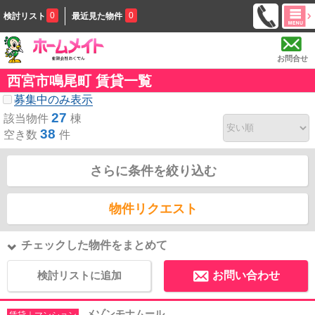
0
0
検討リスト
最近見た物件
お問合せ
西宮市鳴尾町 賃貸一覧
募集中のみ表示
27
該当物件
棟
38
空き数
件
さらに条件を絞り込む
物件リクエスト
チェックした物件をまとめて
検討リストに追加
お問い合わせ
メゾンモナムール
賃貸｜マンション