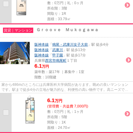
敷：0万円｜礼：0ヶ月
所在階：3階
間取り：1R
面積：33.79㎡
Ｇｒｏｏｖｅ Ｍｕｋｏｇａｗａ
賃貸｜マンション
阪神本線
「
鳴尾・武庫川女子大前
」駅 徒歩4分
阪神本線
「
武庫川
」駅 徒歩13分
阪神本線
「
甲子園
」駅 徒歩17分
兵庫県
西宮市
鳴尾町
１丁目
6.1
万円
築年数：築17年 ｜募集中：
1室
階数：10階建
家から486mのところには兵庫医科大学病院があります。眺めの良いマンション
です。駅まで徒歩4分の立地が魅力的な、利便性の高い物件です。高ニーズであ
る、陽当りの良い環境を実現した...
6.1
万
円
(管理費・共益費 7,000円)
敷：0万円｜礼：1ヶ月
所在階：5階
間取り：1K
面積：24.70㎡