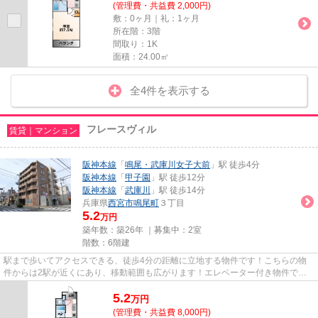
(管理費・共益費 2,000円)
敷：0ヶ月｜礼：1ヶ月
所在階：3階
間取り：1K
面積：24.00㎡
全4件を表示する
フレースヴィル
賃貸｜マンション
阪神本線
「
鳴尾・武庫川女子大前
」駅 徒歩4分
阪神本線
「
甲子園
」駅 徒歩12分
阪神本線
「
武庫川
」駅 徒歩14分
兵庫県
西宮市
鳴尾町
３丁目
5.2
万円
築年数：築26年 ｜募集中：
2室
階数：6階建
駅まで歩いてアクセスできる、徒歩4分の距離に立地する物件です！こちらの物
件からは2駅が近くにあり、移動範囲も広がります！エレベーター付き物件で
す！設備が充実したマンションタ...
5.2
万
円
(管理費・共益費 8,000円)