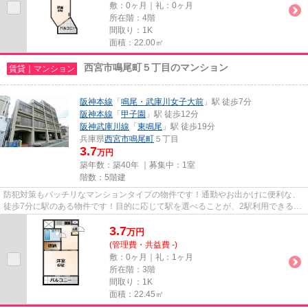
敷：0ヶ月｜礼：0ヶ月
所在階：4階
間取り：1K
面積：22.00㎡
西宮市鳴尾町５丁目のマンション
賃貸｜マンション
阪神本線
「
鳴尾・武庫川女子大前
」駅 徒歩7分
阪神本線
「
甲子園
」駅 徒歩12分
阪神武庫川線
「
東鳴尾
」駅 徒歩19分
兵庫県
西宮市
鳴尾町
５丁目
3.7
万円
築年数：築40年 ｜募集中：
1室
階数：5階建
防犯対策もバッチリなマンションタイプの物件です！通勤やお出かけに便利な、
徒歩7分に駅のある物件です！目的に応じて駅を選べることが、2駅利用できるこ
の物件のメリットです！平坦...
3.7
万
円
(管理費・共益費 -)
敷：0ヶ月｜礼：1ヶ月
所在階：3階
間取り：1K
面積：22.45㎡