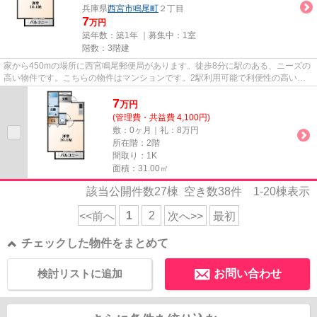
兵庫県
西宮市
鳴尾町
２丁目
7
万円
築年数：築1年 ｜募集中：
1室
階数：3階建
家から450mの場所に西宮鳴尾郵便局があります。徒歩8分に駅のある、ニーズの
高い物件です。こちらの物件はマンションです。2駅利用可能で利便性の高い物
件です。当社スタッフが地域の...
7
万
円
(管理費・共益費 4,100円)
敷：0ヶ月｜礼：8万円
所在階：2階
間取り：1K
面積：31.00㎡
該当公開件数
27
棟 空き数
38
件
1-20
棟表示
1
2
<<前へ
次へ>>
最初
チェックした物件をまとめて
検討リストに追加
お問い合わせ