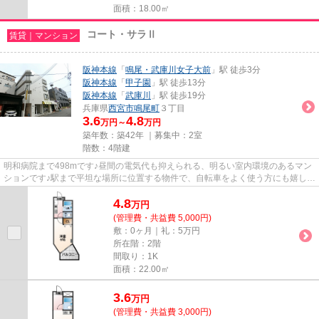
面積：18.00㎡
コート・サラⅡ
賃貸｜マンション
阪神本線
「
鳴尾・武庫川女子大前
」駅 徒歩3分
阪神本線
「
甲子園
」駅 徒歩13分
阪神本線
「
武庫川
」駅 徒歩19分
兵庫県
西宮市
鳴尾町
３丁目
3.6
4.8
万円～
万円
築年数：築42年 ｜募集中：
2室
階数：4階建
明和病院まで498mです♪昼間の電気代も抑えられる、明るい室内環境のあるマン
ションです♪駅まで平坦な場所に位置する物件で、自転車をよく使う方にも嬉しい
立地です♪ご利用可能な駅が2...
4.8
万
円
(管理費・共益費 5,000円)
敷：0ヶ月｜礼：5万円
所在階：2階
間取り：1K
面積：22.00㎡
3.6
万
円
(管理費・共益費 3,000円)