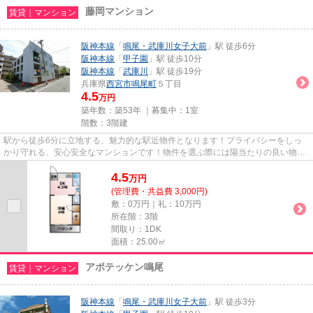
藤岡マンション
賃貸｜マンション
阪神本線
「
鳴尾・武庫川女子大前
」駅 徒歩6分
阪神本線
「
甲子園
」駅 徒歩10分
阪神本線
「
武庫川
」駅 徒歩19分
兵庫県
西宮市
鳴尾町
５丁目
4.5
万円
築年数：築53年 ｜募集中：
1室
階数：3階建
駅から徒歩6分に立地する、魅力的な駅近物件となります！プライバシーをしっ
かり守れる、安心安全なマンションです！物件を選ぶ際には陽当たりの良い物件
を探したいですね！今回はそん...
4.5
万
円
(管理費・共益費 3,000円)
敷：0万円｜礼：10万円
所在階：3階
間取り：1DK
面積：25.00㎡
アポテッケン鳴尾
賃貸｜マンション
阪神本線
「
鳴尾・武庫川女子大前
」駅 徒歩3分