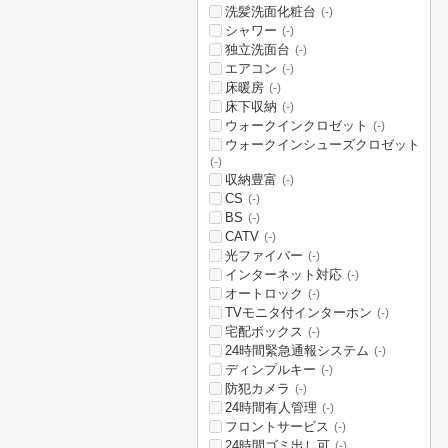
洗髪洗面化粧台
(-)
シャワー
(-)
独立洗面台
(-)
エアコン
(-)
床暖房
(-)
床下収納
(-)
ウォークインクロゼット
(-)
ウォークインシューズクロゼット
(-)
収納豊富
(-)
CS
(-)
BS
(-)
CATV
(-)
光ファイバー
(-)
インターネット対応
(-)
オートロック
(-)
TVモニタ付インターホン
(-)
宅配ボックス
(-)
24時間緊急通報システム
(-)
ディンプルキー
(-)
防犯カメラ
(-)
24時間有人管理
(-)
フロントサービス
(-)
24時間ゴミ出し可
(-)