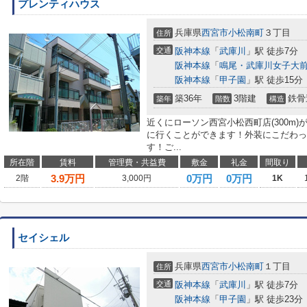
プレンティハウス
兵庫県
西宮市
小松南町
３丁目
住所
交通
阪神本線
「
武庫川
」駅 徒歩7分
阪神本線
「
鳴尾・武庫川女子大
阪神本線
「
甲子園
」駅 徒歩15分
築36年
3階建
鉄骨
築年
階数
構造
近くにローソン西宮小松西町店(300m
に行くことができます！外装にこだわっ
す！ご...
所在階
賃料
管理費・共益費
敷金
礼金
間取り
3.9
万円
0万円
0万円
2階
3,000円
1K
セイシェル
兵庫県
西宮市
小松南町
１丁目
住所
交通
阪神本線
「
武庫川
」駅 徒歩7分
阪神本線
「
甲子園
」駅 徒歩23分