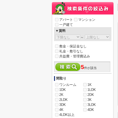
アパート
マンション
一戸建て
▼賃料
～
敷金・保証金なし
礼金・敷引なし
共益費・管理費込み
5
件が該当
間取り
ワンルーム
1K
1DK
1LDK
2K
2DK
2LDK
3K
3DK
3LDK
4K
4DK
4LDK以上