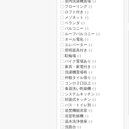
室内洗濯機置場
(-)
フローリング
(-)
ロフト付き
(-)
メゾネット
(-)
ベランダ
(-)
バルコニー
(-)
ルーフバルコニー
(-)
オール電化
(-)
エレベーター
(-)
照明器具付き
(-)
駐輪場
(-)
バイク置場あり
(-)
家具・家電付き
(-)
洗濯機置場有
(-)
外観タイル張り
(-)
コンロ２口以上
(-)
食器洗い乾燥機
(-)
システムキッチン
(-)
対面式キッチン
(-)
バス・トイレ別
(-)
追焚機能浴室
(-)
浴室乾燥機
(-)
温水洗浄便座
(-)
洗面台
(-)