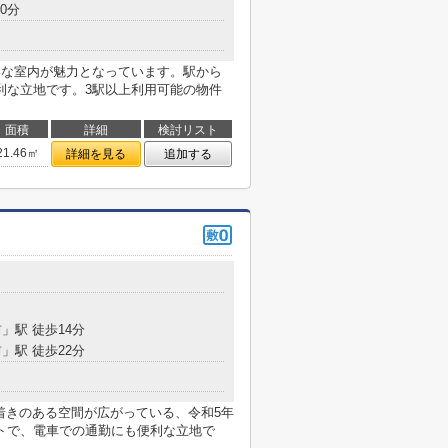
0分
いな室内が魅力となっています。駅から
利な立地です。3駅以上利用可能の物件
面積
詳細
検討リスト
21.46㎡
詳細を見る
追加する
前
」駅 徒歩14分
前
」駅 徒歩22分
着きのある空間が広がっている、令和5年
トで、電車での通勤にも便利な立地で