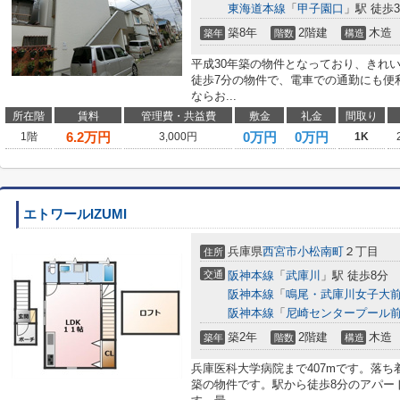
東海道本線
「
甲子園口
」駅 徒歩3
築8年
2階建
木造
築年
階数
構造
平成30年築の物件となっており、きれ
徒歩7分の物件で、電車での通勤にも便
ならお...
所在階
賃料
管理費・共益費
敷金
礼金
間取り
6.2
万円
0万円
0万円
1階
3,000円
1K
エトワールIZUMI
兵庫県
西宮市
小松南町
２丁目
住所
交通
阪神本線
「
武庫川
」駅 徒歩8分
阪神本線
「
鳴尾・武庫川女子大
阪神本線
「
尼崎センタープール
築2年
2階建
木造
築年
階数
構造
兵庫医科大学病院まで407mです。落ち
築の物件です。駅から徒歩8分のアパー