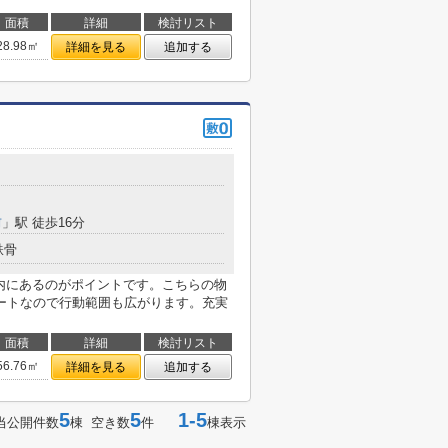
面積
詳細
検討リスト
28.98㎡
詳細を見る
追加する
前
」駅 徒歩16分
鉄骨
以内にあるのがポイントです。こちらの物
ートなので行動範囲も広がります。充実
面積
詳細
検討リスト
56.76㎡
詳細を見る
追加する
5
5
1-5
当公開件数
棟 空き数
件
棟表示