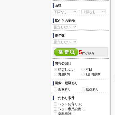
面積
～
駅からの徒歩
築年数
5
件が該当
情報公開日
指定しない
本日
3日以内
1週間以内
画像・動画あり
画像あり
動画あり
こだわり条件
ペット飼育可
(-)
ペット専用設備
(-)
楽器相談
(-)