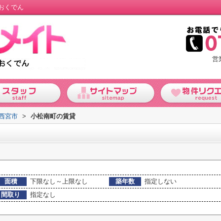
おくでん
営
西宮市
>
小松南町の賃貸
面積
下限なし～上限なし
築年数
指定しない
間取り
指定なし