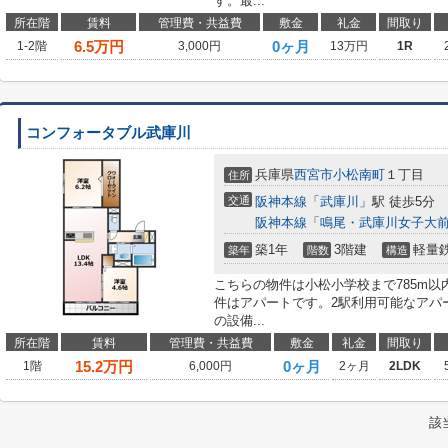
す。最...
所在階
賃料
管理費・共益費
敷金
礼金
間取り
6.5
万円
0ヶ月
1-2階
3,000円
13万円
1R
コンフォータブル武庫川
兵庫県
西宮市
小松南町
１丁目
住所
交通
阪神本線
「
武庫川
」駅 徒歩5分
阪神本線
「
鳴尾・武庫川女子大
築1年
3階建
軽量
築年
階数
構造
こちらの物件は小松小学校まで785m
件はアパートです。2駅利用可能なアパ
の設備...
所在階
賃料
管理費・共益費
敷金
礼金
間取り
15.2
万円
0ヶ月
1階
6,000円
2ヶ月
2LDK
該