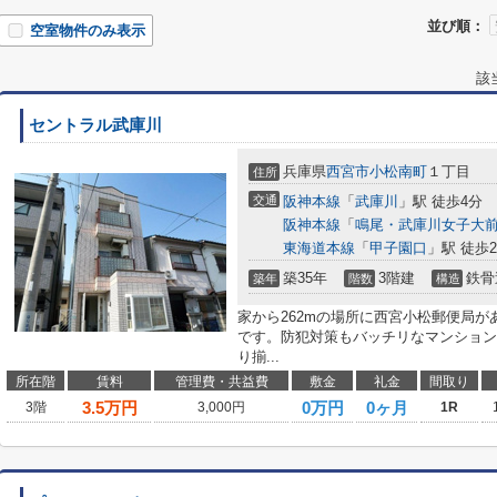
並び順：
空室物件のみ表示
該
セントラル武庫川
兵庫県
西宮市
小松南町
１丁目
住所
交通
阪神本線
「
武庫川
」駅 徒歩4分
阪神本線
「
鳴尾・武庫川女子大
東海道本線
「
甲子園口
」駅 徒歩2
築35年
3階建
鉄骨
築年
階数
構造
家から262mの場所に西宮小松郵便局が
です。防犯対策もバッチリなマンション
り揃...
所在階
賃料
管理費・共益費
敷金
礼金
間取り
3.5
万円
0万円
0ヶ月
3階
3,000円
1R