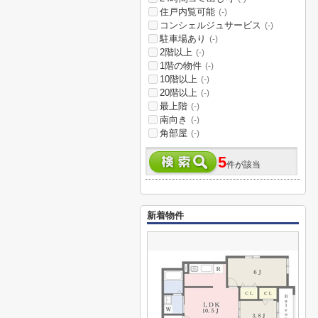
住戸内覧可能
(-)
コンシェルジュサービス
(-)
駐車場あり
(-)
2階以上
(-)
1階の物件
(-)
10階以上
(-)
20階以上
(-)
最上階
(-)
南向き
(-)
角部屋
(-)
5
件が該当
新着物件