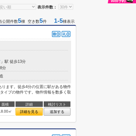
表示件数：
5
5
1-5
当公開件数
棟 空き数
件
棟表示
前
」駅 徒歩13分
8分
造
あります。徒歩4分の位置に駅がある物件
タイプの物件です。物件情報を数多く取
面積
詳細
検討リスト
18.00㎡
詳細を見る
追加する