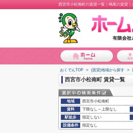
西宮市小松南町の賃貸一覧｜鳴尾の賃貸｜
おくでんTOP
>
(賃貸)地域から探す
>
西宮市小松南町 賃貸一覧
地域
西宮市小松南町
賃料
下限なし～上限なし
駅徒歩
指定しない
設備条件
指定なし