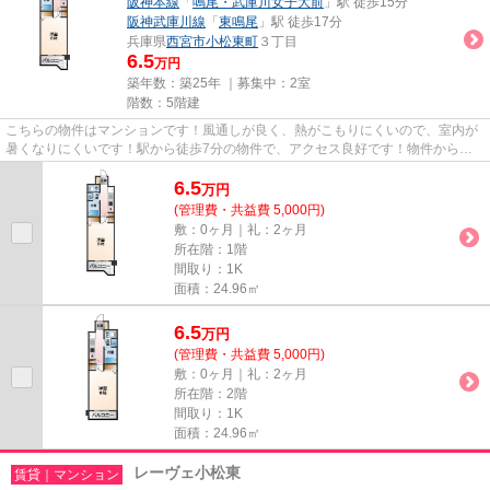
阪神本線
「
鳴尾・武庫川女子大前
」駅 徒歩15分
阪神武庫川線
「
東鳴尾
」駅 徒歩17分
兵庫県
西宮市
小松東町
３丁目
6.5
万円
築年数：築25年 ｜募集中：
2室
階数：5階建
こちらの物件はマンションです！風通しが良く、熱がこもりにくいので、室内が
暑くなりにくいです！駅から徒歩7分の物件で、アクセス良好です！物件から駅
までは平坦な道なので、快適に...
6.5
万
円
(管理費・共益費 5,000円)
敷：0ヶ月｜礼：2ヶ月
所在階：1階
間取り：1K
面積：24.96㎡
6.5
万
円
(管理費・共益費 5,000円)
敷：0ヶ月｜礼：2ヶ月
所在階：2階
間取り：1K
面積：24.96㎡
レーヴェ小松東
賃貸｜マンション