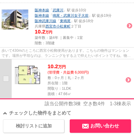
阪神本線
「
武庫川
」駅 徒歩10分
阪神本線
「
鳴尾・武庫川女子大前
」駅 徒歩19分
阪神武庫川線
「
東鳴尾
」駅 徒歩18分
兵庫県
西宮市
小松東町
２丁目
10.2
万円
築年数：築4年 ｜募集中：
1室
階数：3階建
歩いて430mのところに西宮小松郵便局があります。こちらの物件はマンション
です。場所が平坦なのは、ランニングをする上で抑えたいポイントですね。物件
の近くに駅が2つあるため、用途...
10.2
万
円
(管理費・共益費 6,000円)
敷：0ヶ月｜礼：2ヶ月
所在階：1階
間取り：1LDK
面積：47.66㎡
該当公開件数
3
棟 空き数
4
件
1-3
棟表示
チェックした物件をまとめて
検討リストに追加
お問い合わせ