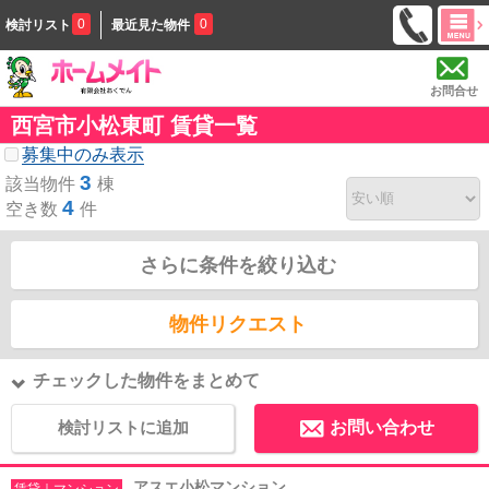
0
0
検討リスト
最近見た物件
お問合せ
西宮市小松東町 賃貸一覧
募集中のみ表示
3
該当物件
棟
4
空き数
件
さらに条件を絞り込む
物件リクエスト
チェックした物件をまとめて
検討リストに追加
お問い合わせ
アスエ小松マンション
賃貸｜マンション