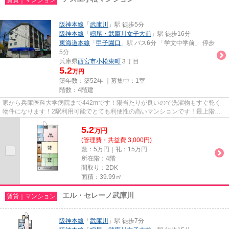
阪神本線
「
武庫川
」駅 徒歩5分
阪神本線
「
鳴尾・武庫川女子大前
」駅 徒歩16分
東海道本線
「
甲子園口
」駅 バス6分 「学文中学前」 停歩
5分
兵庫県
西宮市
小松東町
３丁目
5.2
万円
築年数：築52年 ｜募集中：
1室
階数：4階建
家から兵庫医科大学病院まで442mです！陽当たりが良いので洗濯物もすぐ乾く
物件になります！2駅利用可能でとても利便性の高いマンションです！最上階は
夜景が綺麗に観え、周りの環境も...
5.2
万
円
(管理費・共益費 3,000円)
敷：5万円｜礼：15万円
所在階：4階
間取り：2DK
面積：39.99㎡
エル・セレーノ武庫川
賃貸｜マンション
阪神本線
「
武庫川
」駅 徒歩7分