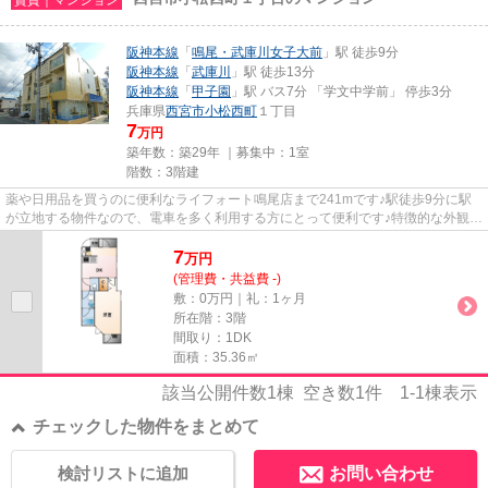
阪神本線
「
鳴尾・武庫川女子大前
」駅 徒歩9分
阪神本線
「
武庫川
」駅 徒歩13分
阪神本線
「
甲子園
」駅 バス7分 「学文中学前」 停歩3分
兵庫県
西宮市
小松西町
１丁目
7
万円
築年数：築29年 ｜募集中：
1室
階数：3階建
薬や日用品を買うのに便利なライフォート鳴尾店まで241mです♪駅徒歩9分に駅
が立地する物件なので、電車を多く利用する方にとって便利です♪特徴的な外観と
洗練された設計の内装を持つデ...
7
万
円
(管理費・共益費 -)
敷：0万円｜礼：1ヶ月
所在階：3階
間取り：1DK
面積：35.36㎡
該当公開件数
1
棟 空き数
1
件
1-1
棟表示
チェックした物件をまとめて
検討リストに追加
お問い合わせ