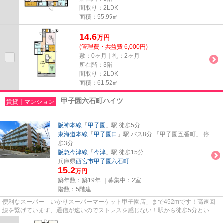
間取り：2LDK
面積：55.95㎡
14.6
万
円
(管理費・共益費 6,000円)
敷：0ヶ月｜礼：2ヶ月
所在階：3階
間取り：2LDK
面積：61.52㎡
甲子園六石町ハイツ
賃貸｜マンション
阪神本線
「
甲子園
」駅 徒歩5分
東海道本線
「
甲子園口
」駅 バス8分 「甲子園五番町」 停
歩3分
阪急今津線
「
今津
」駅 徒歩15分
兵庫県
西宮市
甲子園六石町
15.2
万円
築年数：築19年 ｜募集中：
2室
階数：5階建
便利なスーパー「いかりスーパーマーケット甲子園店」まで452mです！高速回
線を繋げています、通信が速いのでストレスを感じない！駅から徒歩5分という
アクセス良好な駅近物件はいかが...