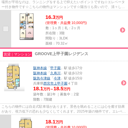
場所が平坦なのは、ランニングをする上で抑えたいポイントですね☆エレベータ
ー付き物件です☆こちらの物件はマンションです☆陽当りも良いので、清々しい
朝を迎えることのできる物件です...
16.3
万
円
(管理費・共益費 10,000円)
敷：1ヶ月｜礼：2ヶ月
所在階：3階
間取り：3LDK
面積：70.32㎡
GROOVE上甲子園レジデンス
賃貸｜マンション
阪神本線
「
甲子園
」駅 徒歩17分
阪神本線
「
久寿川
」駅 徒歩12分
阪急今津線
「
今津
」駅 徒歩15分
兵庫県
西宮市
上甲子園
４丁目
18.1
18.5
万円～
万円
築年数：築1年 ｜募集中：
2室
階数：7階建
こちらの物件には自走式駐車場があります。景色を眺めることには心を癒す効果
があり、視力低下の恐れも少なくしてくれます。2025年築の物件です。エレベー
ター付き物件です。できるだ...
18.1
万
円
(管理費・共益費 10,000円)