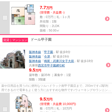
の高い位置にある物件です！窓...
7.7
万
円
(管理費・共益費 -)
敷：0万円｜礼：1ヶ月
所在階：1階
間取り：2LDK
面積：50.00㎡
ドール甲子園
賃貸｜マンション
阪神本線
「
甲子園
」駅 徒歩9分
阪神本線
「
今津
」駅 徒歩19分
阪神本線
「
鳴尾・武庫川女子大前
」駅 徒歩18分
兵庫県
西宮市
甲子園網引町
9.5
万円
築年数：築35年 ｜募集中：
1室
階数：3階建
薬や日用品を買うのに便利なツルハドラック南甲子園店まで、293mです♪2駅利
用できるので電車をよく使う方におすすめな物件です♪ウォーキングやランニング
が趣味の方に住んでもらいたい...
9.5
万
円
(管理費・共益費 10,000円)
敷：0万円｜礼：10万円