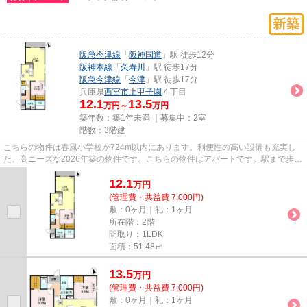
阪急今津線
「
阪神国道
」駅 徒歩12分
阪神本線
「
久寿川
」駅 徒歩17分
阪急今津線
「
今津
」駅 徒歩17分
兵庫県
西宮市
上甲子園
４丁目
12.1
13.5
万円～
万円
築年数：築1年未満 ｜募集中：
2室
階数：3階建
こちらの物件は春風小学校が724m以内にあります。利便性の高い設備も充実し
た、高ニーズな2026年築の物件です。こちらの物件はアパートです。駅まで歩い
て12分ほどの、魅力的な立地の...
12.1
万
円
(管理費・共益費 7,000円)
敷：0ヶ月｜礼：1ヶ月
所在階：2階
間取り：1LDK
面積：51.48㎡
13.5
万
円
(管理費・共益費 7,000円)
敷：0ヶ月｜礼：1ヶ月