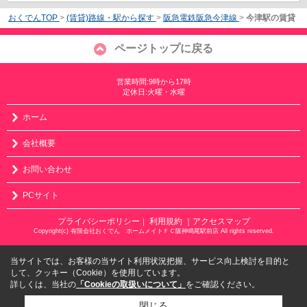
おくでんTOP
>
(賃貸)路線・駅から探す
>
阪急電鉄阪急今津線
>
今津駅の賃貸
ページトップに戻る
営業時間:9時から17時
定休日:火曜・水曜
ホーム
会社概要
お問い合わせ
PCサイト
プライバシーポリシー
利用規約
｜アクセスマップ
｜
Copyright(c) 有限会社おくでん ホームメイトＦＣ阪神鳴尾駅前店 All rights reserved.
当サイトでは、お客様の当サイト利用状況把握、サービス向上検討を目的と
して、クッキー（Cookie）を使用しています。
詳しくは、当社の
「Cookieの取扱いについて」
をご確認ください。
閉じる