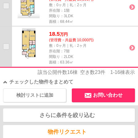
敷：0ヶ月｜礼：2ヶ月
所在階：1階
間取り：3LDK
面積：68.44㎡
18.5
万
円
(管理費・共益費 10,000円)
敷：0ヶ月｜礼：2ヶ月
所在階：7階
間取り：2LDK
面積：63.36㎡
該当公開件数
16
棟 空き数
23
件
1-16
棟表示
チェックした物件をまとめて
検討リストに追加
お問い合わせ
さらに条件を絞り込む
物件リクエスト