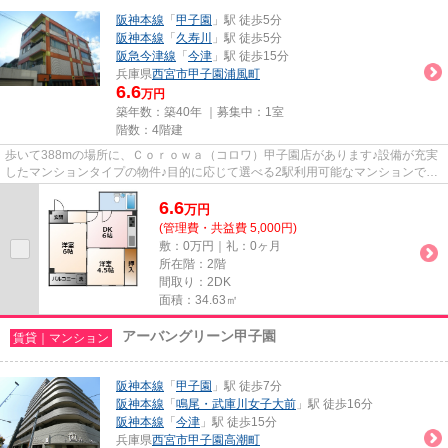
阪神本線
「
甲子園
」駅 徒歩5分
阪神本線
「
久寿川
」駅 徒歩5分
阪急今津線
「
今津
」駅 徒歩15分
兵庫県
西宮市
甲子園浦風町
6.6
万円
築年数：築40年 ｜募集中：
1室
階数：4階建
歩いて388mの場所に、Ｃｏｒｏｗａ（コロワ）甲子園店があります♪設備が充実
したマンションタイプの物件♪目的に応じて選べる2駅利用可能なマンションです
♪徒歩5分で駅にアクセス可能な...
6.6
万
円
(管理費・共益費 5,000円)
敷：0万円｜礼：0ヶ月
所在階：2階
間取り：2DK
面積：34.63㎡
アーバングリーン甲子園
賃貸｜マンション
阪神本線
「
甲子園
」駅 徒歩7分
阪神本線
「
鳴尾・武庫川女子大前
」駅 徒歩16分
阪神本線
「
今津
」駅 徒歩15分
兵庫県
西宮市
甲子園高潮町