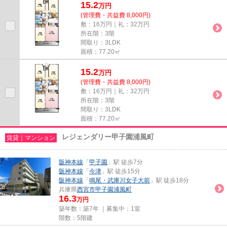
15.2
万
円
(管理費・共益費 8,000円)
敷：16万円｜礼：32万円
所在階：3階
間取り：3LDK
面積：77.20㎡
15.2
万
円
(管理費・共益費 8,000円)
敷：16万円｜礼：32万円
所在階：3階
間取り：3LDK
面積：77.20㎡
レジェンダリー甲子園浦風町
賃貸｜マンション
阪神本線
「
甲子園
」駅 徒歩7分
阪神本線
「
今津
」駅 徒歩15分
阪神本線
「
鳴尾・武庫川女子大前
」駅 徒歩18分
兵庫県
西宮市
甲子園浦風町
16.3
万円
築年数：築7年 ｜募集中：
1室
階数：5階建