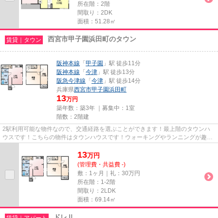
所在階：2階
間取り：2DK
面積：51.28㎡
西宮市甲子園浜田町のタウン
賃貸｜タウン
阪神本線
「
甲子園
」駅 徒歩11分
阪神本線
「
今津
」駅 徒歩13分
阪急今津線
「
今津
」駅 徒歩14分
兵庫県
西宮市
甲子園浜田町
13
万円
築年数：築3年 ｜募集中：
1室
階数：2階建
2駅利用可能な物件なので、交通経路を選ぶことができます！最上階のタウンハ
ウスです！こちらの物件はタウンハウスです！ウォーキングやランニングが趣味
の方に住んでもらいたいのが平...
13
万
円
(管理費・共益費 -)
敷：1ヶ月｜礼：30万円
所在階：1-2階
間取り：2LDK
面積：69.14㎡
ドレⅡ
賃貸｜アパート