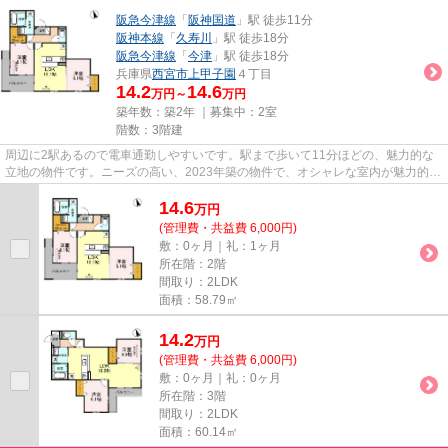
阪急今津線
「
阪神国道
」駅 徒歩11分
阪神本線
「
久寿川
」駅 徒歩18分
阪急今津線
「
今津
」駅 徒歩18分
兵庫県
西宮市
上甲子園
４丁目
14.2
14.6
万円～
万円
築年数：築2年 ｜募集中：
2室
階数：3階建
周辺に2駅あるので電車通勤しやすいです。駅まで歩いて11分ほどの、魅力的な
立地の物件です。ニーズの高い、2023年築の物件で、オシャレな室内が魅力的。
こちらでは阪急今津線阪神国道...
14.6
万
円
(管理費・共益費 6,000円)
敷：0ヶ月｜礼：1ヶ月
所在階：2階
間取り：2LDK
面積：58.79㎡
14.2
万
円
(管理費・共益費 6,000円)
敷：0ヶ月｜礼：0ヶ月
所在階：3階
間取り：2LDK
面積：60.14㎡