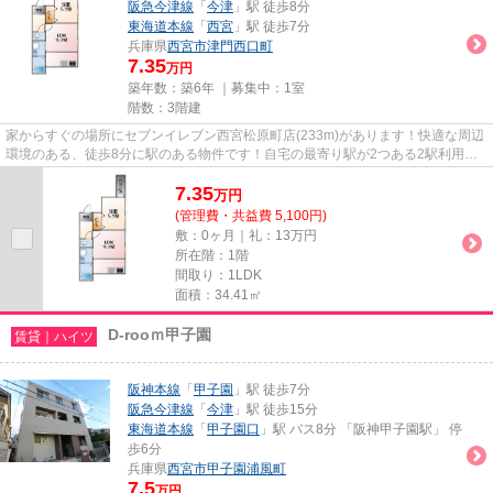
阪急今津線
「
今津
」駅 徒歩8分
東海道本線
「
西宮
」駅 徒歩7分
兵庫県
西宮市
津門西口町
7.35
万円
築年数：築6年 ｜募集中：
1室
階数：3階建
家からすぐの場所にセブンイレブン西宮松原町店(233m)があります！快適な周辺
環境のある、徒歩8分に駅のある物件です！自宅の最寄り駅が2つある2駅利用可
のハイツです！数多くの物件を...
7.35
万
円
(管理費・共益費 5,100円)
敷：0ヶ月｜礼：13万円
所在階：1階
間取り：1LDK
面積：34.41㎡
D-rooｍ甲子園
賃貸｜ハイツ
阪神本線
「
甲子園
」駅 徒歩7分
阪急今津線
「
今津
」駅 徒歩15分
東海道本線
「
甲子園口
」駅 バス8分 「阪神甲子園駅」 停
歩6分
兵庫県
西宮市
甲子園浦風町
7.5
万円