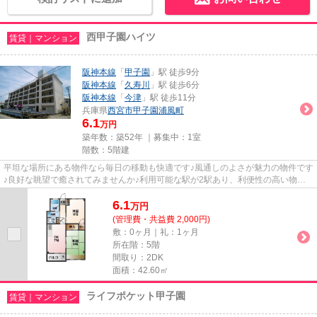
西甲子園ハイツ
賃貸｜マンション
阪神本線
「
甲子園
」駅 徒歩9分
阪神本線
「
久寿川
」駅 徒歩6分
阪神本線
「
今津
」駅 徒歩11分
兵庫県
西宮市
甲子園浦風町
6.1
万円
築年数：築52年 ｜募集中：
1室
階数：5階建
平坦な場所にある物件なら毎日の移動も快適です♪風通しのよさが魅力の物件です
♪良好な眺望で癒されてみませんか♪利用可能な駅が2駅あり、利便性の高い物件
です♪西宮市エリアと阪神本線...
6.1
万
円
(管理費・共益費 2,000円)
敷：0ヶ月｜礼：1ヶ月
所在階：5階
間取り：2DK
面積：42.60㎡
ライフポケット甲子園
賃貸｜マンション