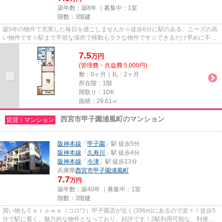
築年数：築8年 ｜募集中：
1室
階数：3階建
築5年の物件で充実した毎日を過ごしませんか☆徒歩6分に駅のある、ニーズの高
い物件です☆駅まで平坦な場所で移動もラクな物件です☆できるだけ早めに不動
産情報を集めたい方は当社スタッ...
7.5
万
円
(管理費・共益費 5,000円)
敷：0ヶ月｜礼：2ヶ月
所在階：1階
間取り：1DK
面積：29.61㎡
西宮市甲子園浦風町のマンション
賃貸｜マンション
阪神本線
「
甲子園
」駅 徒歩5分
阪神本線
「
久寿川
」駅 徒歩4分
阪神本線
「
今津
」駅 徒歩13分
兵庫県
西宮市
甲子園浦風町
7.7
万円
築年数：築40年 ｜募集中：
1室
階数：3階建
買い物もＣｏｒｏｗａ（コロワ）甲子園店が近く(396m)にあるので楽々！徒歩5
分で駅に着く、魅力的な物件となっており、好評です！2駅利用可能な、利便性