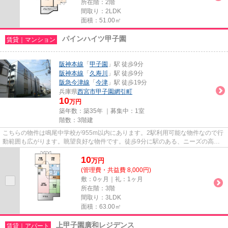
所在階：2階
間取り：2LDK
面積：51.00㎡
パインハイツ甲子園
賃貸｜マンション
阪神本線
「
甲子園
」駅 徒歩9分
阪神本線
「
久寿川
」駅 徒歩9分
阪急今津線
「
今津
」駅 徒歩19分
兵庫県
西宮市
甲子園網引町
10
万円
築年数：築35年 ｜募集中：
1室
階数：3階建
こちらの物件は鳴尾中学校が955m以内にあります。2駅利用可能な物件なので行
動範囲も広がります。眺望良好な物件です。徒歩9分に駅のある、ニーズの高い
物件です。たくさんの物件をご...
10
万
円
(管理費・共益費 8,000円)
敷：0ヶ月｜礼：1ヶ月
所在階：3階
間取り：3LDK
面積：63.00㎡
上甲子園廣和レジデンス
賃貸｜アパート