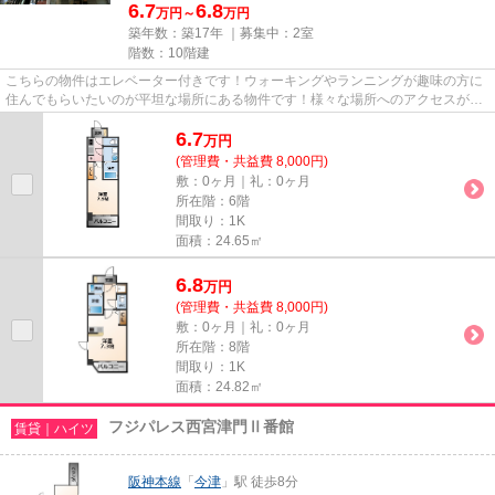
6.7
6.8
万円～
万円
築年数：築17年 ｜募集中：
2室
階数：10階建
こちらの物件はエレベーター付きです！ウォーキングやランニングが趣味の方に
住んでもらいたいのが平坦な場所にある物件です！様々な場所へのアクセスが便
利になる、2駅利用可能な物件...
6.7
万
円
(管理費・共益費 8,000円)
敷：0ヶ月｜礼：0ヶ月
所在階：6階
間取り：1K
面積：24.65㎡
6.8
万
円
(管理費・共益費 8,000円)
敷：0ヶ月｜礼：0ヶ月
所在階：8階
間取り：1K
面積：24.82㎡
フジパレス西宮津門Ⅱ番館
賃貸｜ハイツ
阪神本線
「
今津
」駅 徒歩8分