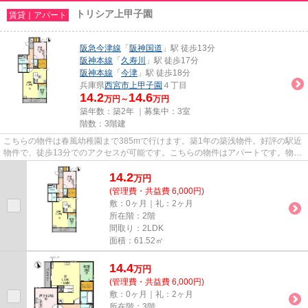
トリシア上甲子園
賃貸｜アパート
阪急今津線
「
阪神国道
」駅 徒歩13分
阪神本線
「
久寿川
」駅 徒歩17分
阪神本線
「
今津
」駅 徒歩18分
兵庫県
西宮市
上甲子園
４丁目
14.2
14.6
万円～
万円
築年数：築2年 ｜募集中：
3室
階数：3階建
こちらの物件は春風幼稚園まで385mで行けます。築1年の築浅物件。好評の駅近
物件で、徒歩13分でのアクセスが可能です。こちらの物件はアパートです。物件
の種類や条件などは、数多く存...
14.2
万
円
(管理費・共益費 6,000円)
敷：0ヶ月｜礼：2ヶ月
所在階：2階
間取り：2LDK
面積：61.52㎡
14.4
万
円
(管理費・共益費 6,000円)
敷：0ヶ月｜礼：2ヶ月
所在階：3階