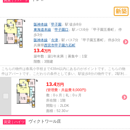
阪神本線
「
甲子園
」駅 徒歩8分
東海道本線
「
甲子園口
」駅 バス6分 「甲子園五番町」 停
歩3分
阪神本線
「
今津
」駅 バス7分 「甲子園五番町」 停歩3分
兵庫県
西宮市
甲子園六石町
13.4
万円
築年数：築1年未満 ｜募集中：
1室
階数：3階建
こちらの物件は春風小学校まで438m以内にあるのがポイントです。こちらの物
件はアパートです。こだわりの条件として多い、駅徒歩8分の物件です。2駅利用
できる場所にあり、アクセスが...
13.4
万
円
(管理費・共益費 8,000円)
敷：0ヶ月｜礼：0ヶ月
所在階：1階
間取り：2LDK
面積：52.30㎡
ヴィクトワール庄
賃貸｜ハイツ