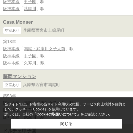
阪神本線
「
甲子園
」駅
阪神本線
「
武庫川
」駅
Casa Monser
兵庫県西宮市上鳴尾町
空室あり
築13年
阪神本線
「
鳴尾・武庫川女子大前
」駅
阪神本線
「
甲子園
」駅
阪神本線
「
久寿川
」駅
藤岡マンション
兵庫県西宮市鳴尾町
空室あり
築53年
阪神本線
「
鳴尾・武庫川女子大前
」駅
当サイトでは、お客様の当サイト利用状況把握、サービス向上検討を目的と
して、クッキー（Cookie）を使用しています。
阪神本線
「
甲子園
」駅
詳しくは、当社の
「Cookieの取扱いについて」
をご確認ください。
阪神本線
「
武庫川
」駅
閉じる
ドルチェ甲子園