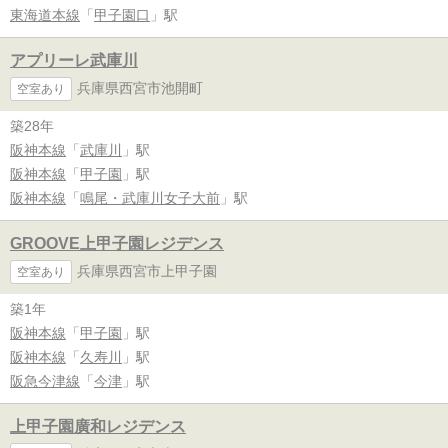
東海道本線
「
甲子園口
」駅
アプリーレ武庫川
兵庫県西宮市池開町
空室あり
築28年
阪神本線
「
武庫川
」駅
阪神本線
「
甲子園
」駅
阪神本線
「
鳴尾・武庫川女子大前
」駅
GROOVE上甲子園レジデンス
兵庫県西宮市上甲子園
空室あり
築1年
阪神本線
「
甲子園
」駅
阪神本線
「
久寿川
」駅
阪急今津線
「
今津
」駅
上甲子園廣和レジデンス