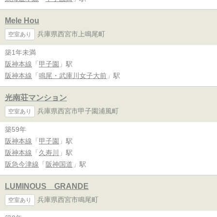
Mele Hou
兵庫県西宮市上鳴尾町
空室あり
築1年未満
阪神本線
「
甲子園
」駅
阪神本線
「
鳴尾・武庫川女子大前
」駅
光南荘マンション
兵庫県西宮市甲子園浦風町
空室あり
築59年
阪神本線
「
甲子園
」駅
阪神本線
「
久寿川
」駅
阪急今津線
「
阪神国道
」駅
LUMINOUS GRANDE
兵庫県西宮市鳴尾町
空室あり