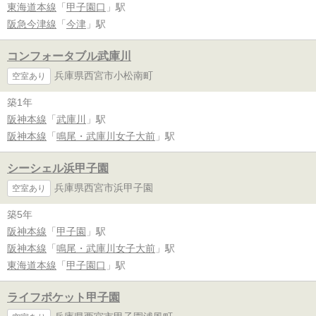
東海道本線
「
甲子園口
」駅
阪急今津線
「
今津
」駅
コンフォータブル武庫川
兵庫県西宮市小松南町
空室あり
築1年
阪神本線
「
武庫川
」駅
阪神本線
「
鳴尾・武庫川女子大前
」駅
シーシェル浜甲子園
兵庫県西宮市浜甲子園
空室あり
築5年
阪神本線
「
甲子園
」駅
阪神本線
「
鳴尾・武庫川女子大前
」駅
東海道本線
「
甲子園口
」駅
ライフポケット甲子園