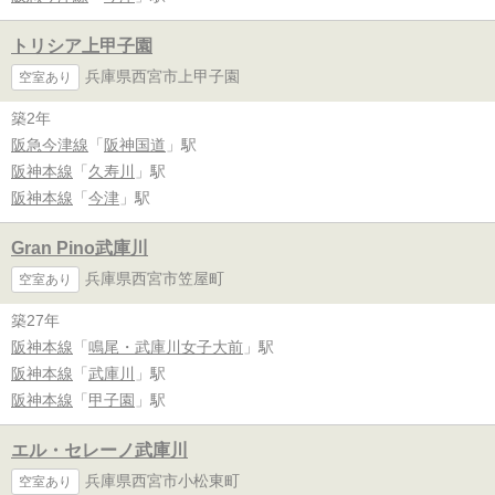
トリシア上甲子園
兵庫県西宮市上甲子園
空室あり
築2年
阪急今津線
「
阪神国道
」駅
阪神本線
「
久寿川
」駅
阪神本線
「
今津
」駅
Gran Pino武庫川
兵庫県西宮市笠屋町
空室あり
築27年
阪神本線
「
鳴尾・武庫川女子大前
」駅
阪神本線
「
武庫川
」駅
阪神本線
「
甲子園
」駅
エル・セレーノ武庫川
兵庫県西宮市小松東町
空室あり