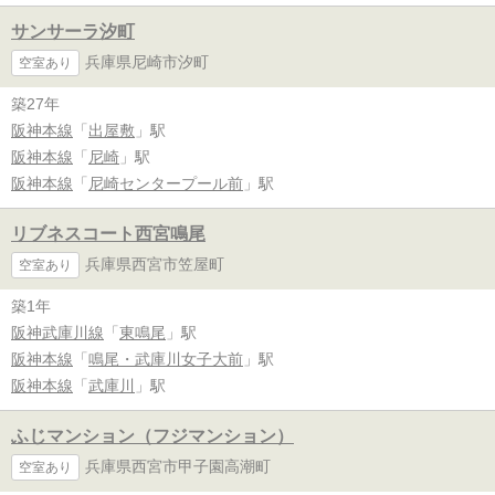
サンサーラ汐町
兵庫県尼崎市汐町
空室あり
築27年
阪神本線
「
出屋敷
」駅
阪神本線
「
尼崎
」駅
阪神本線
「
尼崎センタープール前
」駅
リブネスコート西宮鳴尾
兵庫県西宮市笠屋町
空室あり
築1年
阪神武庫川線
「
東鳴尾
」駅
阪神本線
「
鳴尾・武庫川女子大前
」駅
阪神本線
「
武庫川
」駅
ふじマンション（フジマンション）
兵庫県西宮市甲子園高潮町
空室あり