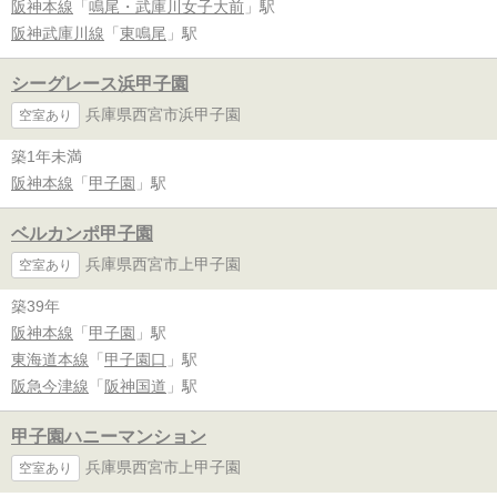
阪神本線
「
鳴尾・武庫川女子大前
」駅
阪神武庫川線
「
東鳴尾
」駅
シーグレース浜甲子園
兵庫県西宮市浜甲子園
空室あり
築1年未満
阪神本線
「
甲子園
」駅
ベルカンポ甲子園
兵庫県西宮市上甲子園
空室あり
築39年
阪神本線
「
甲子園
」駅
東海道本線
「
甲子園口
」駅
阪急今津線
「
阪神国道
」駅
甲子園ハニーマンション
兵庫県西宮市上甲子園
空室あり