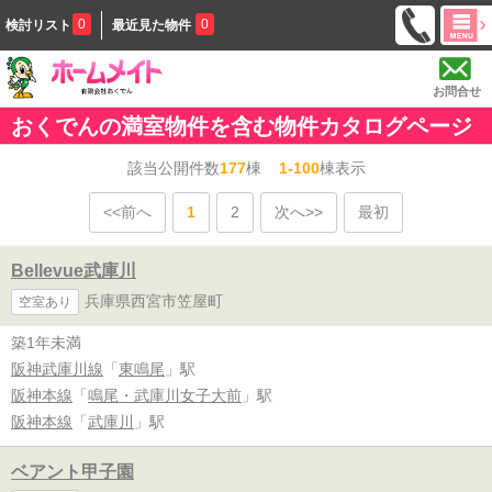
0
0
検討リスト
最近見た物件
お問合せ
おくでんの満室物件を含む物件カタログページ
該当公開件数
177
棟
1-100
棟表示
<<前へ
1
2
次へ>>
最初
Bellevue武庫川
兵庫県西宮市笠屋町
空室あり
築1年未満
阪神武庫川線
「
東鳴尾
」駅
阪神本線
「
鳴尾・武庫川女子大前
」駅
阪神本線
「
武庫川
」駅
ベアント甲子園