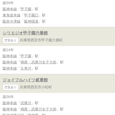
築39年
阪神本線
「
甲子園
」駅
東海道本線
「
甲子園口
」駅
阪急今津線
「
阪神国道
」駅
シリエジオ甲子園六番館
兵庫県西宮市甲子園六番町
空室あり
築14年
阪神本線
「
甲子園
」駅
阪神本線
「
鳴尾・武庫川女子大前
」駅
阪神本線
「
久寿川
」駅
ジョイフルハイツ貳番館
兵庫県西宮市小松町
空室あり
築26年
阪神本線
「
武庫川
」駅
阪神本線
「
鳴尾・武庫川女子大前
」駅