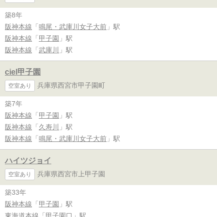
築8年
阪神本線
「
鳴尾・武庫川女子大前
」駅
阪神本線
「
甲子園
」駅
阪神本線
「
武庫川
」駅
ciel甲子園
兵庫県西宮市甲子園町
空室あり
築7年
阪神本線
「
甲子園
」駅
阪神本線
「
久寿川
」駅
阪神本線
「
鳴尾・武庫川女子大前
」駅
ハイツジョイ
兵庫県西宮市上甲子園
空室あり
築33年
阪神本線
「
甲子園
」駅
東海道本線
「
甲子園口
」駅