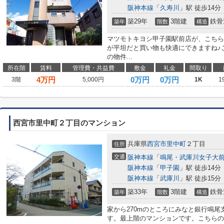
阪神本線
「
久寿川
」駅 徒歩14分
築29年
3階建
鉄骨
築年
階数
構造
マツモトキヨシ甲子園駅前店が、こちらの
が平坦だと買い物も快適にできますね♪
の物件...
所在階
賃料
管理費・共益費
敷金
礼金
間取り
4
万円
0万円
0万円
3階
5,000円
1K
1
西宮市里中町２丁目のマンション
兵庫県
西宮市
里中町
２丁目
住所
交通
阪神本線
「
鳴尾・武庫川女子大
阪神本線
「
甲子園
」駅 徒歩14分
阪神本線
「
武庫川
」駅 徒歩15分
築33年
3階建
鉄骨
築年
階数
構造
家から270mのところにみなと銀行鳴
す。最上階のマンションです。こちらの