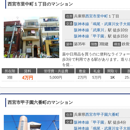
西宮市里中町１丁目のマンション
兵庫県
西宮市
里中町
１丁目
住所
交通
阪神本線
「
鳴尾・武庫川女子大
阪神本線
「
武庫川
」駅 徒歩10分
阪神本線
「
甲子園
」駅 徒歩15分
築35年
3階建
鉄骨
築年
階数
構造
薬や日用品を買うのに便利なライフォー
歩3分で利用できる駅があります。造り
を提...
所在階
賃料
管理費・共益費
敷金
礼金
間取り
4
万円
3階
5,000円
2万円
5万円
1K
25
西宮市甲子園六番町のマンション
兵庫県
西宮市
甲子園六番町
住所
交通
阪神本線
「
甲子園
」駅 徒歩4分
阪神本線
「
鳴尾・武庫川女子大