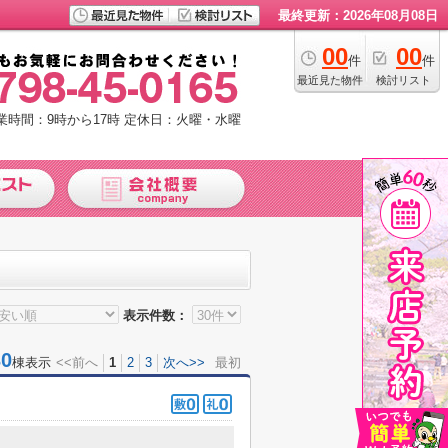
最終更新：2026年08月08日
00
00
件
件
最近見た物件
検討リスト
業時間：9時から17時
定休日：火曜・水曜
表示件数：
0
棟表示
<<前へ
1
2
3
次へ>>
最初