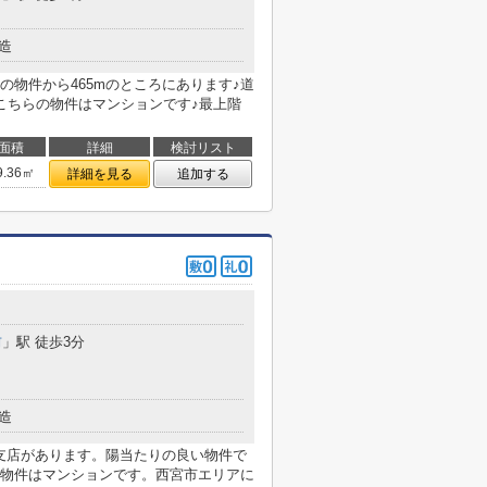
造
物件から465mのところにあります♪道
こちらの物件はマンションです♪最上階
面積
詳細
検討リスト
9.36㎡
詳細を見る
追加する
前
」駅 徒歩3分
造
尾支店があります。陽当たりの良い物件で
物件はマンションです。西宮市エリアに