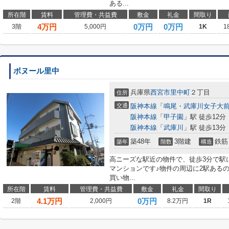
ある...
所在階
賃料
管理費・共益費
敷金
礼金
間取り
4
万円
0万円
0万円
3階
5,000円
1K
1
ボヌール里中
兵庫県
西宮市
里中町
２丁目
住所
交通
阪神本線
「
鳴尾・武庫川女子大
阪神本線
「
甲子園
」駅 徒歩12分
阪神本線
「
武庫川
」駅 徒歩13分
築48年
3階建
鉄筋
築年
階数
構造
高ニーズな駅近の物件で、徒歩3分で駅
マンションです♪物件の周辺に2駅ある
買い物...
所在階
賃料
管理費・共益費
敷金
礼金
間取り
4.1
万円
0万円
2階
2,000円
8.2万円
1R