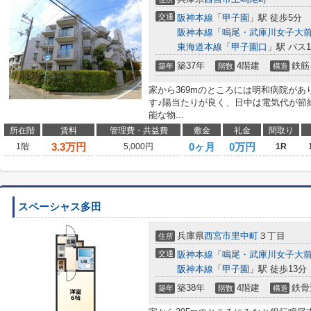
交通
阪神本線
「
甲子園
」駅 徒歩5分
阪神本線
「
鳴尾・武庫川女子大
東海道本線
「
甲子園口
」駅 バス
築37年
4階建
鉄筋
築年
階数
構造
家から369mのところには明和病院があ
す♪陽当たりが良く、日中は電気代が節
能な物...
所在階
賃料
管理費・共益費
敷金
礼金
間取り
3.3
万円
0ヶ月
0万円
1階
5,000円
1R
スペーシャス多田
兵庫県
西宮市
里中町
３丁目
住所
交通
阪神本線
「
鳴尾・武庫川女子大
阪神本線
「
甲子園
」駅 徒歩13分
築38年
4階建
鉄骨
築年
階数
構造