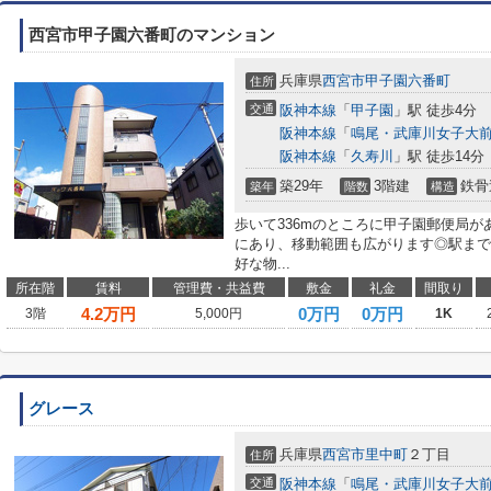
西宮市甲子園六番町のマンション
兵庫県
西宮市
甲子園六番町
住所
交通
阪神本線
「
甲子園
」駅 徒歩4分
阪神本線
「
鳴尾・武庫川女子大
阪神本線
「
久寿川
」駅 徒歩14分
築29年
3階建
鉄骨
築年
階数
構造
歩いて336mのところに甲子園郵便局が
にあり、移動範囲も広がります◎駅まで
好な物...
所在階
賃料
管理費・共益費
敷金
礼金
間取り
4.2
万円
0万円
0万円
3階
5,000円
1K
グレース
兵庫県
西宮市
里中町
２丁目
住所
交通
阪神本線
「
鳴尾・武庫川女子大