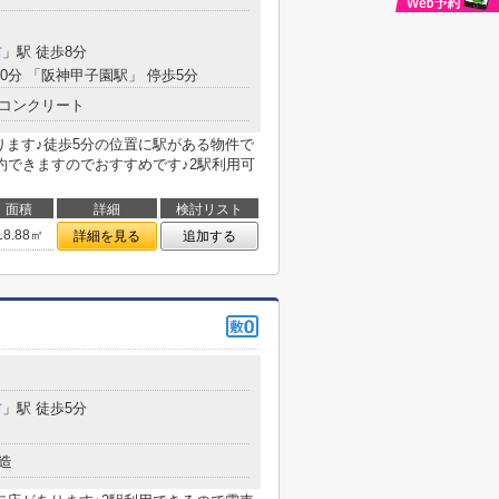
前
」駅 徒歩8分
10分 「阪神甲子園駅」 停歩5分
コンクリート
ります♪徒歩5分の位置に駅がある物件で
約できますのでおすすめです♪2駅利用可
面積
詳細
検討リスト
18.88㎡
詳細を見る
追加する
前
」駅 徒歩5分
造