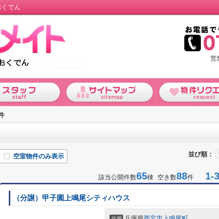
おくでん
営
件
並び順：
空室物件のみ表示
65
88
1-3
該当公開件数
棟 空き数
件
（分譲）甲子園上鳴尾シティハウス
兵庫県
西宮市
上鳴尾町
住所