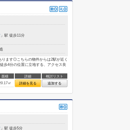
前
」駅 徒歩11分
造
あります◎こちらの物件からは2駅が近く
徒歩4分の位置に立地する、アクセス良
面積
詳細
検討リスト
20.17㎡
詳細を見る
追加する
前
」駅 徒歩5分