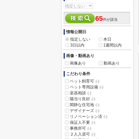
65
件が該当
情報公開日
指定しない
本日
3日以内
1週間以内
画像・動画あり
画像あり
動画あり
こだわり条件
ペット飼育可
(-)
ペット専用設備
(-)
楽器相談
(-)
陽当り良好
(-)
閑静な住宅地
(-)
デザイナーズ
(-)
リノベーション済
(-)
保証人不要
(-)
事務所可
(-)
２人入居可
(-)