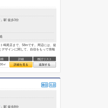
前
」駅 徒歩3分
造
ト鳴尾店まで、58mです。周辺には、徒
とデザインに関して、自信をもって情報
面積
詳細
検討リスト
.00㎡
詳細を見る
追加する
前
」駅 徒歩8分