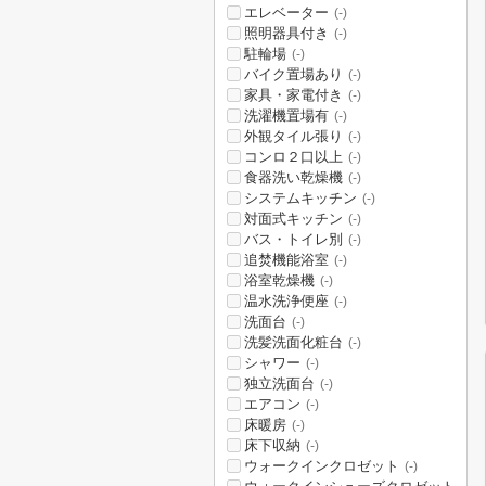
エレベーター
(-)
照明器具付き
(-)
駐輪場
(-)
バイク置場あり
(-)
家具・家電付き
(-)
洗濯機置場有
(-)
外観タイル張り
(-)
コンロ２口以上
(-)
食器洗い乾燥機
(-)
システムキッチン
(-)
対面式キッチン
(-)
バス・トイレ別
(-)
追焚機能浴室
(-)
浴室乾燥機
(-)
温水洗浄便座
(-)
洗面台
(-)
洗髪洗面化粧台
(-)
シャワー
(-)
独立洗面台
(-)
エアコン
(-)
床暖房
(-)
床下収納
(-)
ウォークインクロゼット
(-)