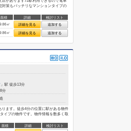
支店があります♪2駅利用できるので電車
犯対策もバッチリなマンションタイプの
面積
詳細
検討リスト
9.86㎡
詳細を見る
追加する
9.86㎡
詳細を見る
追加する
前
」駅 徒歩13分
8分
造
あります。徒歩4分の位置に駅がある物件
タイプの物件です。物件情報を数多く取
面積
詳細
検討リスト