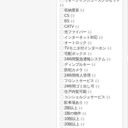
ウォークインシューズクロゼット
(-)
収納豊富
(-)
CS
(-)
BS
(-)
CATV
(-)
光ファイバー
(-)
インターネット対応
(-)
オートロック
(-)
TVモニタ付インターホン
(-)
宅配ボックス
(-)
24時間緊急通報システム
(-)
ディンプルキー
(-)
防犯カメラ
(-)
24時間有人管理
(-)
フロントサービス
(-)
24時間ゴミ出し可
(-)
住戸内覧可能
(-)
コンシェルジュサービス
(-)
駐車場あり
(-)
2階以上
(-)
1階の物件
(-)
10階以上
(-)
20階以上
(-)