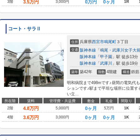
3.5
万円
0万円
0ヶ月
3階
3,000円
1R
コート・サラⅡ
兵庫県
西宮市
鳴尾町
３丁目
住所
交通
阪神本線
「
鳴尾・武庫川女子大
阪神本線
「
甲子園
」駅 徒歩13分
阪神本線
「
武庫川
」駅 徒歩19分
築42年
4階建
鉄筋
築年
階数
構造
明和病院まで498mです♪昼間の電気代
ションです♪駅まで平坦な場所に位置す
い立...
所在階
賃料
管理費・共益費
敷金
礼金
間取り
4.8
万円
0ヶ月
2階
5,000円
5万円
1K
3.6
万円
0ヶ月
0ヶ月
4階
3,000円
1K