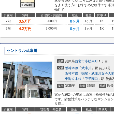
家から395mのところにみなと銀行鳴尾
をよく使う方におすすめな物件です♪防
物件で...
所在階
賃料
管理費・共益費
敷金
礼金
間取り
3.5
万円
0ヶ月
2階
3,000円
1ヶ月
1K
1
4.2
万円
0ヶ月
3階
3,000円
1ヶ月
1K
1
セントラル武庫川
兵庫県
西宮市
小松南町
１丁目
住所
交通
阪神本線
「
武庫川
」駅 徒歩4分
阪神本線
「
鳴尾・武庫川女子大
東海道本線
「
甲子園口
」駅 徒歩2
築35年
3階建
鉄骨
築年
階数
構造
家から262mの場所に西宮小松郵便局が
です。防犯対策もバッチリなマンション
り揃...
所在階
賃料
管理費・共益費
敷金
礼金
間取り