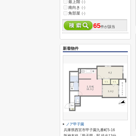
最上階
(-)
南向き
(-)
角部屋
(-)
65
件が該当
新着物件
ノア甲子園
兵庫県西宮市甲子園九番町5-16
阪神本線「甲子園」駅 徒歩13分