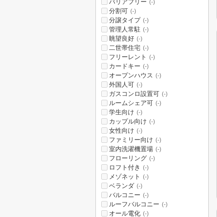
バリアフリー
(-)
分割可
(-)
分譲タイプ
(-)
管理人常駐
(-)
眺望良好
(-)
二世帯住宅
(-)
フリーレント
(-)
カードキー
(-)
オープンハウス
(-)
外国人可
(-)
ガスコンロ設置可
(-)
ルームシェア可
(-)
学生向け
(-)
カップル向け
(-)
女性向け
(-)
ファミリー向け
(-)
室内洗濯機置場
(-)
フローリング
(-)
ロフト付き
(-)
メゾネット
(-)
ベランダ
(-)
バルコニー
(-)
ルーフバルコニー
(-)
オール電化
(-)