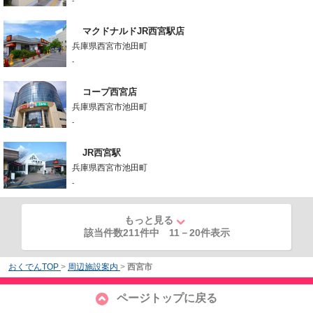
-
マクドナルドJR西宮駅店
兵庫県西宮市池田町
-
コープ西宮店
兵庫県西宮市池田町
-
JR西宮駅
兵庫県西宮市池田町
-
もっと見る
該当件数211件中
11
－
20
件表示
おくでんTOP
>
周辺施設案内
>
西宮市
ページトップに戻る