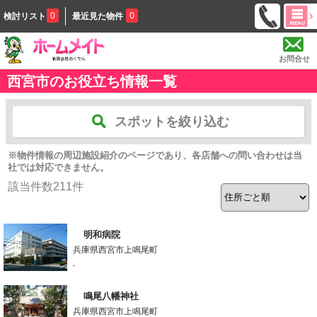
0
0
検討リスト
最近見た物件
お問合せ
西宮市のお役立ち情報一覧
スポットを絞り込む
※物件情報の周辺施設紹介のページであり、各店舗への問い合わせは当
社では対応できません。
該当件数
211
件
明和病院
兵庫県西宮市上鳴尾町
-
鳴尾八幡神社
兵庫県西宮市上鳴尾町