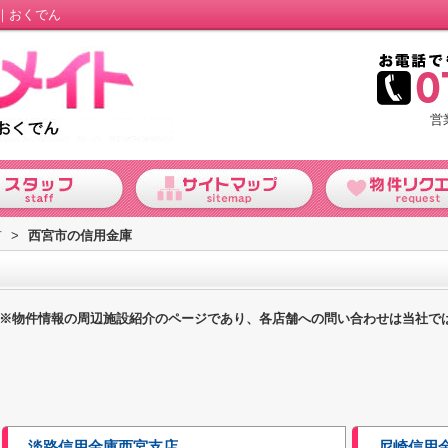
｜おくでん
営
市
>
西宮市の信用金庫
※物件情報の周辺施設紹介のページであり、各店舗への問い合わせは当社で
淡路信用金庫西宮支店
尼崎信用