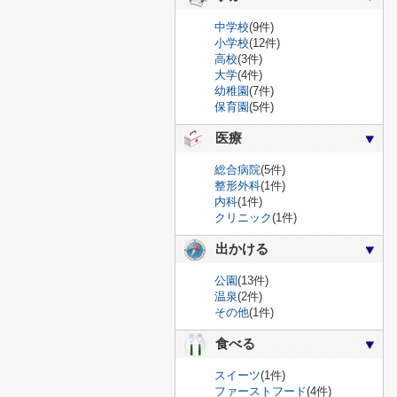
中学校
(9件)
小学校
(12件)
高校
(3件)
大学
(4件)
幼稚園
(7件)
保育園
(5件)
医療
総合病院
(5件)
整形外科
(1件)
内科
(1件)
クリニック
(1件)
出かける
公園
(13件)
温泉
(2件)
その他
(1件)
食べる
スイーツ
(1件)
ファーストフード
(4件)