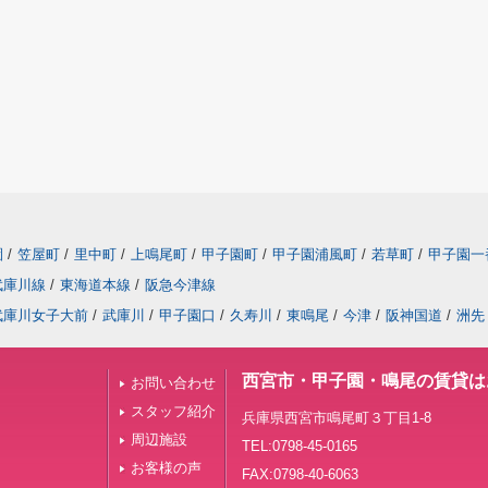
園
/
笠屋町
/
里中町
/
上鳴尾町
/
甲子園町
/
甲子園浦風町
/
若草町
/
甲子園一
武庫川線
/
東海道本線
/
阪急今津線
武庫川女子大前
/
武庫川
/
甲子園口
/
久寿川
/
東鳴尾
/
今津
/
阪神国道
/
洲先
西宮市・甲子園・鳴尾の賃貸は
お問い合わせ
スタッフ紹介
兵庫県西宮市鳴尾町３丁目1-8
周辺施設
TEL:0798-45-0165
お客様の声
FAX:0798-40-6063