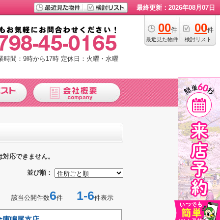
最終更新：2026年08月07日
00
00
件
件
最近見た物件
検討リスト
業時間：9時から17時
定休日：火曜・水曜
は対応できません。
並び順：
6
1-6
該当公開件数
件
件表示
金庫鳴尾支店