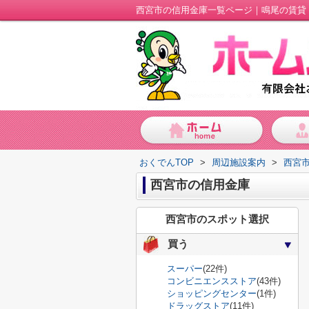
西宮市の信用金庫一覧ページ｜鳴尾の賃貸
おくでんTOP
>
周辺施設案内
>
西宮
西宮市の信用金庫
西宮市のスポット選択
買う
スーパー
(22件)
コンビニエンスストア
(43件)
ショッピングセンター
(1件)
ドラッグストア
(11件)