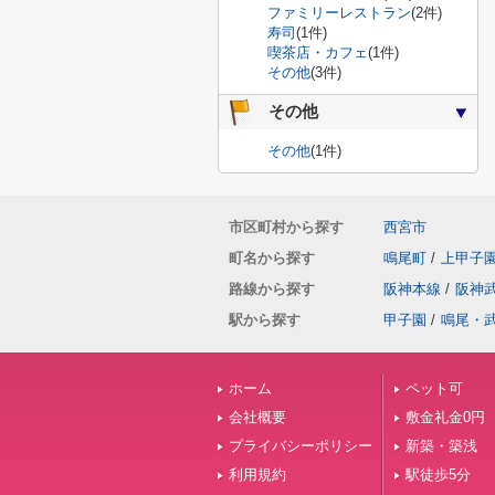
ファミリーレストラン
(2件)
寿司
(1件)
喫茶店・カフェ
(1件)
その他
(3件)
その他
その他
(1件)
市区町村から探す
西宮市
町名から探す
鳴尾町
/
上甲子
路線から探す
阪神本線
/
阪神
駅から探す
甲子園
/
鳴尾・
ホーム
ペット可
会社概要
敷金礼金0円
プライバシーポリシー
新築・築浅
利用規約
駅徒歩5分