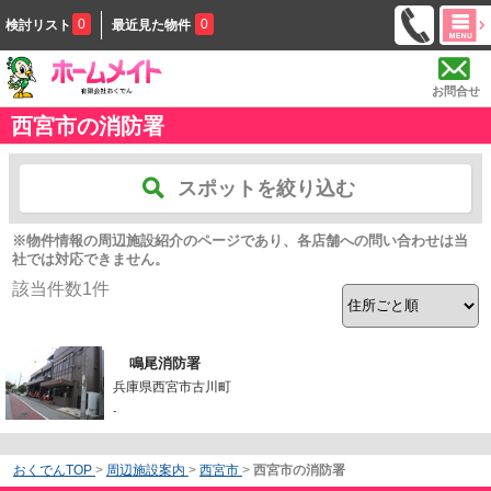
0
0
検討リスト
最近見た物件
お問合せ
西宮市の消防署
スポットを絞り込む
※物件情報の周辺施設紹介のページであり、各店舗への問い合わせは当
社では対応できません。
該当件数
1
件
鳴尾消防署
兵庫県西宮市古川町
-
おくでんTOP
>
周辺施設案内
>
西宮市
>
西宮市の消防署