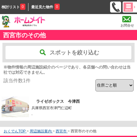
0
0
検討リスト
最近見た物件
お問合せ
西宮市のその他
スポットを絞り込む
※物件情報の周辺施設紹介のページであり、各店舗への問い合わせは当
社では対応できません。
該当件数
1
件
ライゼボックス 今津西
兵庫県西宮市津門仁辺町
-
おくでんTOP
>
周辺施設案内
>
西宮市
>
西宮市のその他