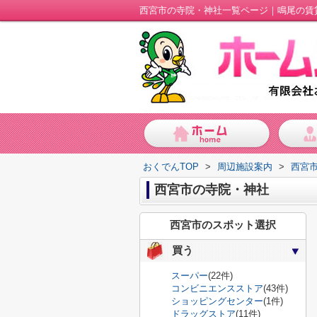
西宮市の寺院・神社一覧ページ｜鳴尾の賃
おくでんTOP
>
周辺施設案内
>
西宮
西宮市の寺院・神社
西宮市のスポット選択
買う
スーパー
(22件)
コンビニエンスストア
(43件)
ショッピングセンター
(1件)
ドラッグストア
(11件)