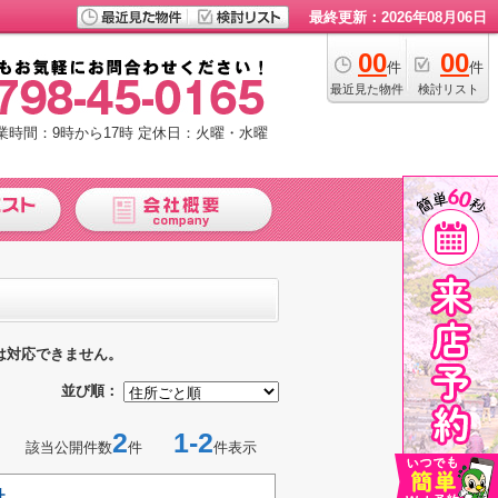
最終更新：2026年08月06日
00
00
件
件
最近見た物件
検討リスト
業時間：9時から17時
定休日：火曜・水曜
は対応できません。
並び順：
2
1-2
該当公開件数
件
件表示
社