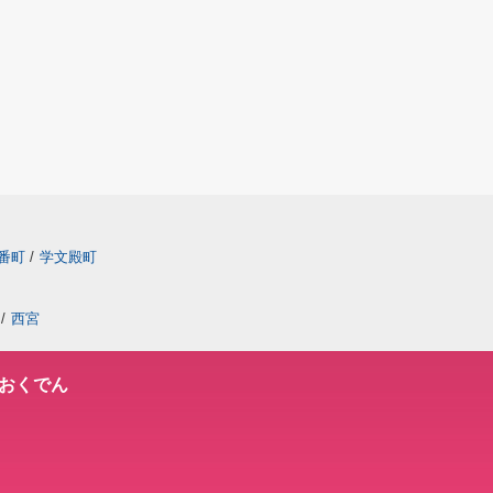
番町
/
学文殿町
/
西宮
おくでん