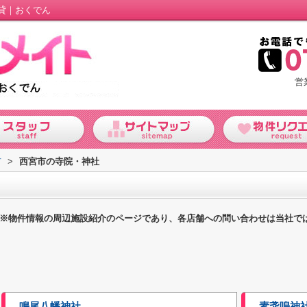
貸｜おくでん
営
市
>
西宮市の寺院・神社
※物件情報の周辺施設紹介のページであり、各店舗への問い合わせは当社で
鳴尾八幡神社
素戔嗚神