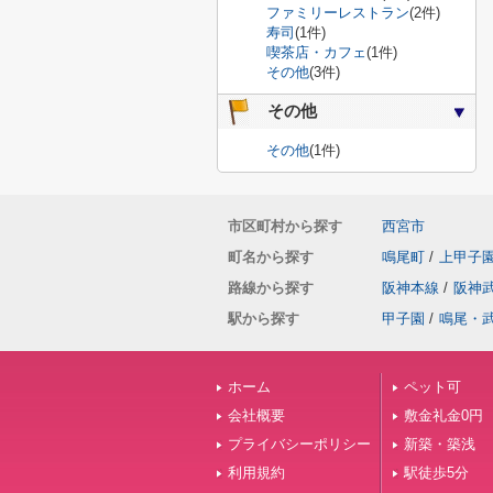
ファミリーレストラン
(2件)
寿司
(1件)
喫茶店・カフェ
(1件)
その他
(3件)
その他
その他
(1件)
市区町村から探す
西宮市
町名から探す
鳴尾町
/
上甲子
路線から探す
阪神本線
/
阪神
駅から探す
甲子園
/
鳴尾・
ホーム
ペット可
会社概要
敷金礼金0円
プライバシーポリシー
新築・築浅
利用規約
駅徒歩5分