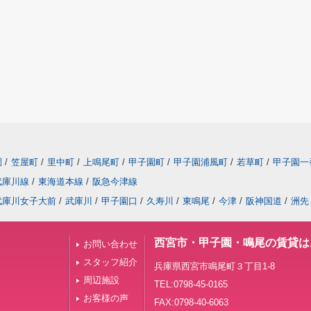
園
/
笠屋町
/
里中町
/
上鳴尾町
/
甲子園町
/
甲子園浦風町
/
若草町
/
甲子園一
武庫川線
/
東海道本線
/
阪急今津線
武庫川女子大前
/
武庫川
/
甲子園口
/
久寿川
/
東鳴尾
/
今津
/
阪神国道
/
洲先
西宮市・甲子園・鳴尾の賃貸は
お問い合わせ
スタッフ紹介
兵庫県西宮市鳴尾町３丁目1-8
周辺施設
TEL:0798-45-0165
お客様の声
FAX:0798-40-6063