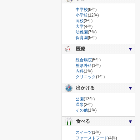
中学校
(9件)
小学校
(12件)
高校
(3件)
大学
(4件)
幼稚園
(7件)
保育園
(5件)
医療
総合病院
(5件)
整形外科
(1件)
内科
(1件)
クリニック
(1件)
出かける
公園
(13件)
温泉
(2件)
その他
(1件)
食べる
スイーツ
(1件)
ファーストフード
(4件)