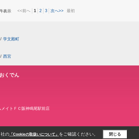
<<前へ
1
2
3
次へ>>
最初
件表示
/
学文殿町
/
西宮
おくでん
 ホームメイトＦＣ阪神鳴尾駅前店
当社の
をご確認ください。
閉じる
「Cookieの取扱いについて」