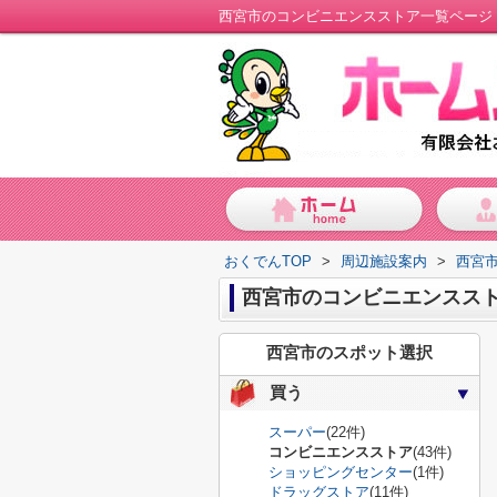
西宮市のコンビニエンスストア一覧ページ
おくでんTOP
>
周辺施設案内
>
西宮
西宮市のコンビニエンスス
西宮市のスポット選択
買う
スーパー
(22件)
コンビニエンスストア
(43件)
ショッピングセンター
(1件)
ドラッグストア
(11件)