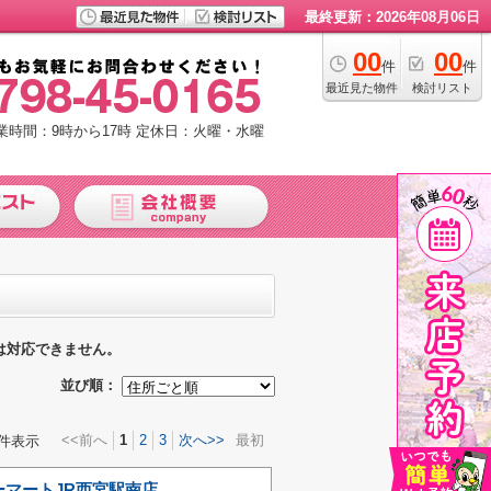
最終更新：2026年08月06日
00
00
件
件
最近見た物件
検討リスト
業時間：9時から17時
定休日：火曜・水曜
は対応できません。
並び順：
<<前へ
1
2
3
次へ>>
最初
件表示
ーマートJR西宮駅南店