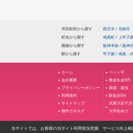
市区町村から探す
西宮市
/
尼崎市
町名から探す
鳴尾町
/
上甲子
路線から探す
阪神本線
/
阪神
駅から探す
甲子園
/
鳴尾・
ホーム
ペット可
会社概要
敷金礼金0円
プライバシーポリシー
新築・築浅
利用規約
駅徒歩5分
サイトマップ
武庫川女子大
物件カタログ
大学生向け
当サイトでは、お客様の当サイト利用状況把握、サービス向上検討