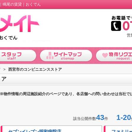
｜鳴尾の賃貸｜おくでん
営
市
>
西宮市のコンビニエンスストア
トア
※物件情報の周辺施設紹介のページであり、各店舗への問い合わせは当社で
43
1-20
該当公開件数
件
セブンイレブン明和病院店
ファミリ