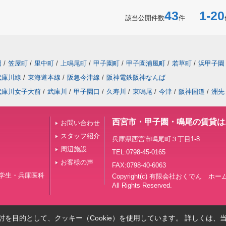
43
1-20
該当公開件数
件
園
/
笠屋町
/
里中町
/
上鳴尾町
/
甲子園町
/
甲子園浦風町
/
若草町
/
浜甲子園
武庫川線
/
東海道本線
/
阪急今津線
/
阪神電鉄阪神なんば
武庫川女子大前
/
武庫川
/
甲子園口
/
久寿川
/
東鳴尾
/
今津
/
阪神国道
/
洲先
西宮市・甲子園・鳴尾の賃貸は
お問い合わせ
スタッフ紹介
兵庫県西宮市鳴尾町３丁目1-8
周辺施設
TEL:0798-45-0165
お客様の声
FAX:0798-40-6063
学生・兵庫医科
Copyright(c) 有限会社おくでん
All Rights Reserved.
を目的として、クッキー（Cookie）を使用しています。
詳しくは、