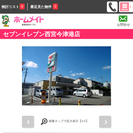
0
0
検討リスト
最近見た物件
お問合せ
セブンイレブン西宮今津港店
前
次
画像タップで拡大表示【
1
/1】