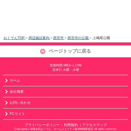
おくでんTOP
>
周辺施設案内
>
西宮市
>
西宮市の公園
>
上鳴尾公園
ページトップに戻る
営業時間:9時から17時
定休日:火曜・水曜
ホーム
会社概要
お問い合わせ
PCサイト
プライバシーポリシー
利用規約
｜アクセスマップ
｜
Copyright(c) 有限会社おくでん ホームメイトＦＣ阪神鳴尾駅前店 All rights reserved.