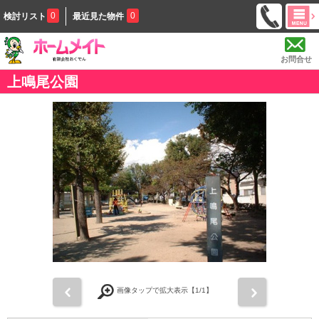
0
0
検討リスト
最近見た物件
お問合せ
上鳴尾公園
前
次
画像タップで拡大表示【
1
/1】