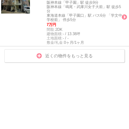
阪神本線「甲子園」駅 徒歩9分
阪神本線「鳴尾・武庫川女子大前」駅 徒歩5
分
東海道本線「甲子園口」駅 バス6分 「学文中
学校前」 停歩5分
7万円
間取:
2DK
建物面積:
- / 13.38坪
土地面積:
- / -
敷金/礼金:
0ヶ月/1ヶ月
近くの物件をもっと見る