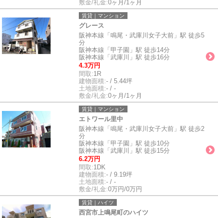
敷金/礼金:
0ヶ月/1ヶ月
賃貸｜マンション
グレース
阪神本線「鳴尾・武庫川女子大前」駅 徒歩5
分
阪神本線「甲子園」駅 徒歩14分
阪神本線「武庫川」駅 徒歩16分
4.3万円
間取:
1R
建物面積:
- / 5.44坪
土地面積:
- / -
敷金/礼金:
0ヶ月/1ヶ月
賃貸｜マンション
エトワール里中
阪神本線「鳴尾・武庫川女子大前」駅 徒歩2
分
阪神本線「甲子園」駅 徒歩10分
阪神本線「武庫川」駅 徒歩15分
6.2万円
間取:
1DK
建物面積:
- / 9.19坪
土地面積:
- / -
敷金/礼金:
0万円/0万円
賃貸｜ハイツ
西宮市上鳴尾町のハイツ