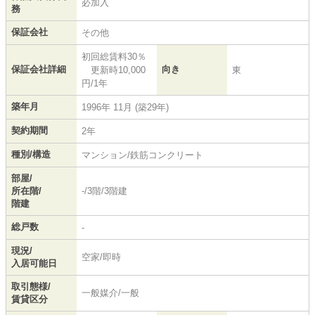
必加入
務
保証会社
その他
初回総賃料30％
保証会社詳細
向き
更新時10,000
東
円/1年
築年月
1996年 11月 (築29年)
契約期間
2年
種別/構造
マンション/鉄筋コンクリート
部屋/
所在階/
-/3階/3階建
階建
総戸数
-
現況/
空家/即時
入居可能日
取引態様/
一般媒介/一般
賃貸区分