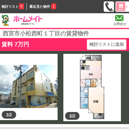
0
1
検討リスト
最近見た物件
お問合せ
西宮市小松西町１丁目の賃貸物件
賃料
7
万円
検討リストに追加
1/2
2/2