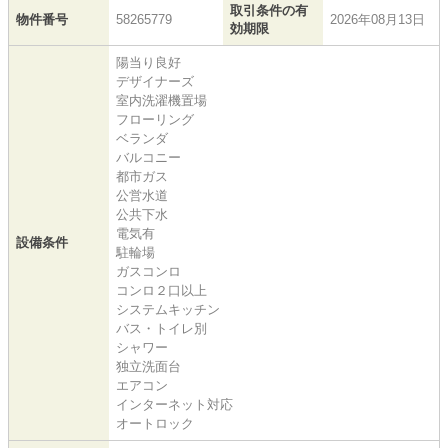
取引条件の有
物件番号
58265779
2026年08月13日
効期限
陽当り良好
デザイナーズ
室内洗濯機置場
フローリング
ベランダ
バルコニー
都市ガス
公営水道
公共下水
電気有
設備条件
駐輪場
ガスコンロ
コンロ２口以上
システムキッチン
バス・トイレ別
シャワー
独立洗面台
エアコン
インターネット対応
オートロック