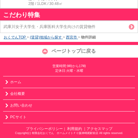
2階 / 1LDK / 30.48㎡
こだわり特集
武庫川女子大学生・兵庫医科大学生向けの賃貸物件
おくでんTOP
>
(賃貸)地域から探す
>
西宮市
>
物件詳細
ページトップに戻る
営業時間:9時から17時
定休日:火曜・水曜
ホーム
会社概要
お問い合わせ
PCサイト
プライバシーポリシー
利用規約
｜アクセスマップ
｜
Copyright(c) 有限会社おくでん ホームメイトＦＣ阪神鳴尾駅前店 All rights reserved.