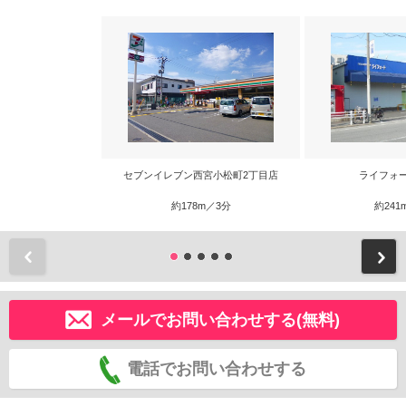
セブンイレブン西宮小松町2丁目店
ライフォ
約178m／3分
約241
前
メールでお問い合わせする(無料)
電話でお問い合わせする