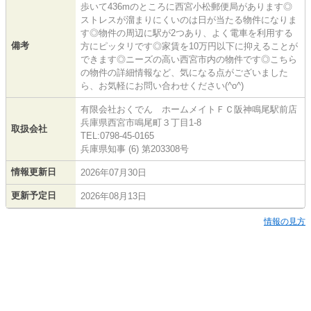
歩いて436mのところに西宮小松郵便局があります◎
ストレスが溜まりにくいのは日が当たる物件になりま
す◎物件の周辺に駅が2つあり、よく電車を利用する
備考
方にピッタリです◎家賃を10万円以下に抑えることが
できます◎ニーズの高い西宮市内の物件です◎こちら
の物件の詳細情報など、気になる点がございました
ら、お気軽にお問い合わせください(^o^)
有限会社おくでん ホームメイトＦＣ阪神鳴尾駅前店
兵庫県西宮市鳴尾町３丁目1-8
取扱会社
TEL:0798-45-0165
兵庫県知事 (6) 第203308号
情報更新日
2026年07月30日
更新予定日
2026年08月13日
情報の見方