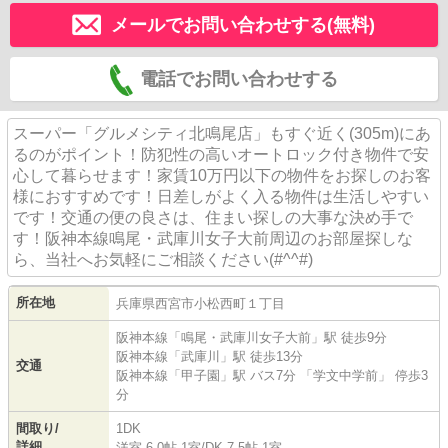
メールでお問い合わせする(無料)
電話でお問い合わせする
スーパー「グルメシティ北鳴尾店」もすぐ近く(305m)にあ
るのがポイント！防犯性の高いオートロック付き物件で安
心して暮らせます！家賃10万円以下の物件をお探しのお客
様におすすめです！日差しがよく入る物件は生活しやすい
です！交通の便の良さは、住まい探しの大事な決め手で
す！阪神本線鳴尾・武庫川女子大前周辺のお部屋探しな
ら、当社へお気軽にご相談ください(#^^#)
所在地
兵庫県
西宮市
小松西町
１丁目
阪神本線
「
鳴尾・武庫川女子大前
」駅 徒歩9分
阪神本線
「
武庫川
」駅 徒歩13分
交通
阪神本線
「
甲子園
」駅 バス7分 「学文中学前」 停歩3
分
間取り/
1DK
詳細
洋室 6.0帖 1室
/
DK 7.5帖 1室