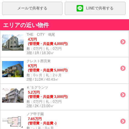
メールで共有する
LINEで共有する
エリアの近い物件
THE CITY 鳴尾
4
万
円
(管理費・共益費 4,000円)
敷：0万円｜礼：0万円
3階 / 1R / 18.30㎡
クレスト西宮東
9
万
円
(管理費・共益費 5,000円)
敷：0ヶ月｜礼：2ヶ月
2階 / 1LDK / 40.43㎡
Ｋ’Ｓグランツ
5.2
万
円
(管理費・共益費 3,000円)
敷：0万円｜礼：0万円
2階 / 2K / 23.00㎡
ノア甲子園
7.65
万
円
(管理費・共益費 -)
敷：-｜礼：0ヶ月