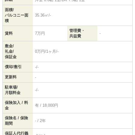
面積/
バルコニー面
35.36㎡/-
積
管理費・
賃料
7万円
-
共益費
敷金/
礼金/
0万円/1ヶ月/-
保証金
償却/敷引
-/-
更新料
-
駐車場/
-/-
月額料金
保険加入 / 料
有 / 18,000円
金
保険名 / 保険
- / 2年
期間
保証人代行義