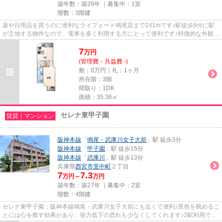
築年数：築29年 ｜募集中：
1室
階数：3階建
薬や日用品を買うのに便利なライフォート鳴尾店まで241mです♪駅徒歩9分に駅
が立地する物件なので、電車を多く利用する方にとって便利です♪特徴的な外観と
洗練された設計の内装を持つデ...
7
万
円
(管理費・共益費 -)
敷：0万円｜礼：1ヶ月
所在階：3階
間取り：1DK
面積：35.36㎡
セレナ東甲子園
賃貸｜マンション
阪神本線
「
鳴尾・武庫川女子大前
」駅 徒歩3分
阪神本線
「
甲子園
」駅 徒歩15分
阪神本線
「
武庫川
」駅 徒歩13分
兵庫県
西宮市
里中町
２丁目
7
7.3
万円～
万円
築年数：築27年 ｜募集中：
2室
階数：4階建
セレナ東甲子園：阪神本線鳴尾・武庫川女子大前にも近くて便利♪景色を眺めるこ
とには心を癒す効果があり、視力低下の恐れも少なくしてくれます♪2駅利用でき