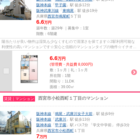
阪神本線
「
甲子園
」駅 徒歩12分
阪神武庫川線
「
東鳴尾
」駅 徒歩19分
兵庫県
西宮市
鳴尾町
５丁目
6.6
万円
築年数：築29年 ｜募集中：
1室
階数：6階建
陽当たりが良い物件は湿気も少なくすむので清潔さを保てます☆2駅利用可能な
利便性の高いマンションです☆安心と信頼のマンションタイプの物件☆イチオシ
の眺望良好なエリアには、癒しが...
6.6
万
円
(管理費・共益費 8,000円)
敷：1ヶ月｜礼：1ヶ月
所在階：1階
間取り：1LDK
面積：39.00㎡
西宮市小松西町１丁目のマンション
賃貸｜マンション
阪神本線
「
鳴尾・武庫川女子大前
」駅 徒歩9分
阪神本線
「
武庫川
」駅 徒歩13分
阪神本線
「
甲子園
」駅 バス7分 「学文中学前」 停歩3分
兵庫県
西宮市
小松西町
１丁目
7
万円