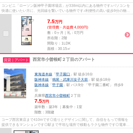
コンビニ「ローソン阪神甲子園球場店」が338m以内にある物件です♪パソコンを
快適に使いたい方に、光回線を繋いでいる物件です♪利便性の高い徒歩9分の物件
です♪ぜひ一度見ていただきた...
7.5
万
円
(管理費・共益費 4,000円)
敷：0ヶ月｜礼：0万円
所在階：2階
間取り：1LDK
面積：30.15㎡
西宮市小曽根町２丁目のアパート
賃貸｜アパート
東海道本線
「
甲子園口
」駅 徒歩16分
阪神本線
「
鳴尾・武庫川女子大前
」駅 徒歩18分
阪神本線
「
甲子園
」駅 バス9分 「甲子園二番町」 停歩9
分
兵庫県
西宮市
小曽根町
２丁目
7.5
万円
築年数：築3年 ｜募集中：
1室
階数：3階建
コープ西宮東店まで410mです◎造りとデザインに関して、自信をもって情報を
提供できるマンションです◎駅まで平坦な場所で移動もラクな物件です◎電車で
の移動がより便利になる、2駅利用...