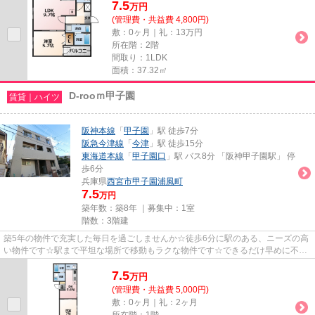
7.5
万
円
(管理費・共益費 4,800円)
敷：0ヶ月｜礼：13万円
所在階：2階
間取り：1LDK
面積：37.32㎡
D-rooｍ甲子園
賃貸｜ハイツ
阪神本線
「
甲子園
」駅 徒歩7分
阪急今津線
「
今津
」駅 徒歩15分
東海道本線
「
甲子園口
」駅 バス8分 「阪神甲子園駅」 停
歩6分
兵庫県
西宮市
甲子園浦風町
7.5
万円
築年数：築8年 ｜募集中：
1室
階数：3階建
築5年の物件で充実した毎日を過ごしませんか☆徒歩6分に駅のある、ニーズの高
い物件です☆駅まで平坦な場所で移動もラクな物件です☆できるだけ早めに不動
産情報を集めたい方は当社スタッ...
7.5
万
円
(管理費・共益費 5,000円)
敷：0ヶ月｜礼：2ヶ月
所在階：1階