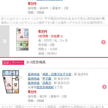
6
万円
築年数：築48年 ｜募集中：
1室
階数：3階建
近くにはＣｏｒｏｗａ（コロワ）甲子園店(343m)があるので安心♪室内設備や機
能性にこだわったマンション物件です♪様々な場所へアクセスできる2駅利用可能
なマンションです♪室内にいな...
6
万
円
(管理費・共益費 -)
敷：0万円｜礼：1ヶ月
所在階：1階
間取り：1LDK
面積：39.00㎡
D-3西宮鳴尾
賃貸｜アパート
阪神本線
「
鳴尾・武庫川女子大前
」駅 徒歩9分
阪神本線
「
甲子園
」駅 徒歩19分
阪神本線
「
武庫川
」駅 徒歩21分
兵庫県
西宮市
鳴尾町
２丁目
6
万円
築年数：築2年 ｜募集中：
1室
階数：3階建
スーパー「関西スーパーマーケット鳴尾店」が物件から359mのところにありま