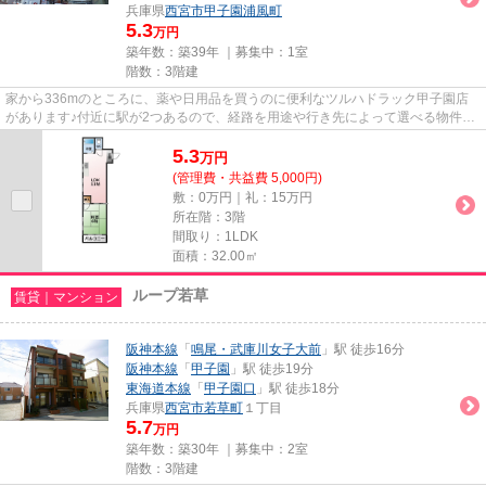
兵庫県
西宮市
甲子園浦風町
5.3
万円
築年数：築39年 ｜募集中：
1室
階数：3階建
家から336mのところに、薬や日用品を買うのに便利なツルハドラック甲子園店
があります♪付近に駅が2つあるので、経路を用途や行き先によって選べる物件で
す♪綺麗好きな方にも満足の内装...
5.3
万
円
(管理費・共益費 5,000円)
敷：0万円｜礼：15万円
所在階：3階
間取り：1LDK
面積：32.00㎡
ループ若草
賃貸｜マンション
阪神本線
「
鳴尾・武庫川女子大前
」駅 徒歩16分
阪神本線
「
甲子園
」駅 徒歩19分
東海道本線
「
甲子園口
」駅 徒歩18分
兵庫県
西宮市
若草町
１丁目
5.7
万円
築年数：築30年 ｜募集中：
2室
階数：3階建