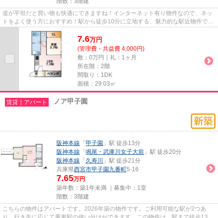
階数：3階建
道が平坦だと買い物も快適にできますね！インターネット有り物件なので、ネッ
トをよく使う方におすすめ！駅から徒歩10分に立地する、魅力的な駅近物件で
す！当社イチオシの物件の「フ...
7.6
万
円
(管理費・共益費 4,000円)
敷：0万円｜礼：1ヶ月
所在階：2階
間取り：1DK
面積：29.03㎡
ノア甲子園
賃貸｜アパート
阪神本線
「
甲子園
」駅 徒歩13分
阪神本線
「
鳴尾・武庫川女子大前
」駅 徒歩20分
阪神本線
「
久寿川
」駅 徒歩21分
兵庫県
西宮市
甲子園九番町
5-16
7.65
万円
築年数：築1年未満 ｜募集中：
1室
階数：3階建
こちらの物件はアパートです。2026年築の物件です。ご利用可能な駅が2つあ
り、行き先に応じて乗車駅の使い分けができます。この物件は、駅まで徒歩13分