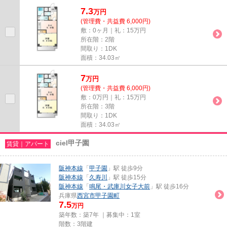
る場所にあり、行き先に合わ...
7.3
万
円
(管理費・共益費 6,000円)
敷：0ヶ月｜礼：15万円
所在階：2階
間取り：1DK
面積：34.03㎡
7
万
円
(管理費・共益費 6,000円)
敷：0万円｜礼：15万円
所在階：3階
間取り：1DK
面積：34.03㎡
ciel甲子園
賃貸｜アパート
阪神本線
「
甲子園
」駅 徒歩9分
阪神本線
「
久寿川
」駅 徒歩15分
阪神本線
「
鳴尾・武庫川女子大前
」駅 徒歩16分
兵庫県
西宮市
甲子園町
7.5
万円
築年数：築7年 ｜募集中：
1室
階数：3階建