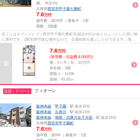
園」 停歩3分
兵庫県
西宮市
甲子園七番町
7.6
万円
築年数：築26年 ｜募集中：
1室
階数：3階建
近くにはセブンイレブン西宮甲子園七番町店(徒歩4分)がありちょっとした買い物
に便利です。2駅利用可能な物件なので、交通経路を選ぶことができます。場所
が平坦なのは、ランニングを...
7.6
万
円
(管理費・共益費 4,000円)
敷：0ヶ月｜礼：10万円
所在階：3階
間取り：1LDK
面積：45.00㎡
フィオーレ
賃貸｜アパート
阪神本線
「
甲子園
」駅 徒歩10分
阪神本線
「
久寿川
」駅 徒歩13分
阪神本線
「
鳴尾・武庫川女子大前
」駅 徒歩18分
兵庫県
西宮市
甲子園町
7.6
万円
築年数：築9年 ｜募集中：
1室