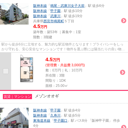
阪神本線
「
鳴尾・武庫川女子大前
」駅 徒歩6分
阪神本線
「
甲子園
」駅 徒歩10分
阪神本線
「
武庫川
」駅 徒歩19分
兵庫県
西宮市
鳴尾町
５丁目
4.5
万円
築年数：築53年 ｜募集中：
1室
階数：3階建
駅から徒歩6分に立地する、魅力的な駅近物件となります！プライバシーをしっ
かり守れる、安心安全なマンションです！物件を選ぶ際には陽当たりの良い物件
を探したいですね！今回はそん...
4.5
万
円
(管理費・共益費 3,000円)
敷：0万円｜礼：10万円
所在階：3階
間取り：1DK
面積：25.00㎡
メゾンオオギ
賃貸｜マンション
阪神本線
「
甲子園
」駅 徒歩4分
阪神本線
「
久寿川
」駅 徒歩5分
東海道本線
「
甲子園口
」駅 バス8分 「阪神甲子園」 停歩
4分