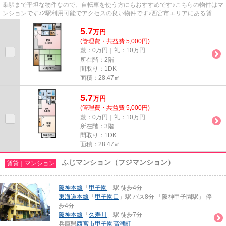
乗駅まで平坦な物件なので、自転車を使う方にもおすすめです♪こちらの物件はマ
ンションです♪2駅利用可能でアクセスの良い物件です♪西宮市エリアにある賃貸
情報のことなら、地域に密着...
5.7
万
円
(管理費・共益費 5,000円)
敷：0万円｜礼：10万円
所在階：2階
間取り：1DK
面積：28.47㎡
5.7
万
円
(管理費・共益費 5,000円)
敷：0万円｜礼：10万円
所在階：3階
間取り：1DK
面積：28.47㎡
ふじマンション（フジマンション）
賃貸｜マンション
阪神本線
「
甲子園
」駅 徒歩4分
東海道本線
「
甲子園口
」駅 バス8分 「阪神甲子園駅」 停
歩4分
阪神本線
「
久寿川
」駅 徒歩7分
兵庫県
西宮市
甲子園高潮町