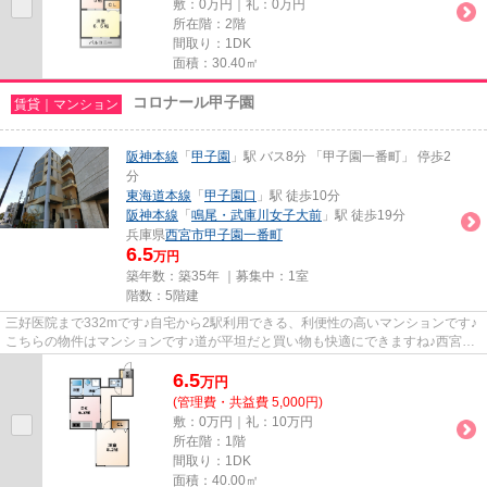
敷：0万円｜礼：0万円
所在階：2階
間取り：1DK
面積：30.40㎡
コロナール甲子園
賃貸｜マンション
阪神本線
「
甲子園
」駅 バス8分 「甲子園一番町」 停歩2
分
東海道本線
「
甲子園口
」駅 徒歩10分
阪神本線
「
鳴尾・武庫川女子大前
」駅 徒歩19分
兵庫県
西宮市
甲子園一番町
6.5
万円
築年数：築35年 ｜募集中：
1室
階数：5階建
三好医院まで332mです♪自宅から2駅利用できる、利便性の高いマンションです♪
こちらの物件はマンションです♪道が平坦だと買い物も快適にできますね♪西宮市
エリアと阪神本線甲子園付近で...
6.5
万
円
(管理費・共益費 5,000円)
敷：0万円｜礼：10万円
所在階：1階
間取り：1DK
面積：40.00㎡