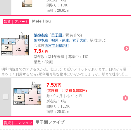
間取り：1DK
面積：29.61㎡
Mele Hou
賃貸｜アパート
阪神本線
「
甲子園
」駅 徒歩5分
阪神本線
「
鳴尾・武庫川女子大前
」駅 徒歩8分
兵庫県
西宮市
上鳴尾町
7.5
万円
築年数：築1年未満 ｜募集中：
1室
階数：3階建
明和病院までのアクセスが楽。徒歩3分と近いメリットがあります。日頃から電
車をよく利用するなら2駅利用可能な物件はいかがでしょうか。駅まで徒歩5分の
位置に立地する、アクセス良好...
7.5
万
円
(管理費・共益費 5,000円)
敷：0ヶ月｜礼：1ヶ月
所在階：1階
間取り：1LDK
面積：25.81㎡
甲子園ファイブ
賃貸｜マンション