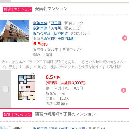
光南荘マンション
賃貸｜マンション
阪神本線
「
甲子園
」駅 徒歩10分
阪神本線
「
久寿川
」駅 徒歩3分
阪急今津線
「
阪神国道
」駅 徒歩18分
兵庫県
西宮市
甲子園浦風町
6.5
万円
築年数：築59年 ｜募集中：
1室
階数：4階建
近くにはツルハドラック甲子園店(457m)もあり、いざという時の買い物もスムー
ズに行えます！駅まで10分と、徒歩でのアクセスも快適な物件です！2駅利用可
能な物件なので交通の利便性が...
6.5
万
円
(管理費・共益費 3,000円)
敷：0ヶ月｜礼：10万円
所在階：3階
間取り：1LDK
面積：35.00㎡
西宮市鳴尾町５丁目のマンション
賃貸｜マンション
阪神本線
「
鳴尾・武庫川女子大前
」駅 徒歩5分