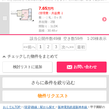
に立地しています。実際に物件を...
7.65
万
円
(管理費・共益費 -)
敷：-｜礼：0ヶ月
所在階：2階
間取り：1LDK
面積：30.48㎡
該当公開件数
49
棟 空き数
59
件
1-20
棟表示
1
2
3
<<前へ
次へ>>
最初
チェックした物件をまとめて
検討リストに追加
お問い合わせ
さらに条件を絞り込む
物件リクエスト
おくでんTOP
>
(賃貸)路線・駅から探す
>
阪神電気鉄道阪神本線
>
甲子園駅の