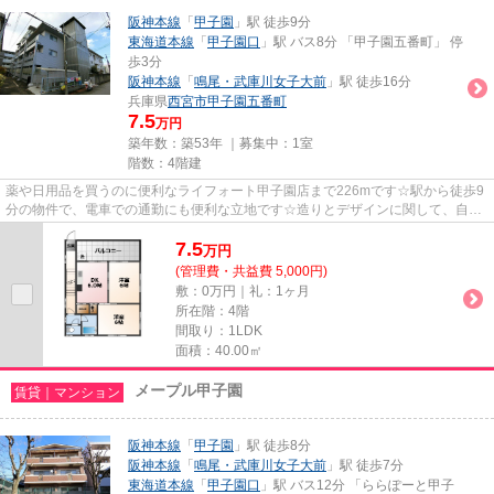
阪神本線
「
甲子園
」駅 徒歩9分
東海道本線
「
甲子園口
」駅 バス8分 「甲子園五番町」 停
歩3分
阪神本線
「
鳴尾・武庫川女子大前
」駅 徒歩16分
兵庫県
西宮市
甲子園五番町
7.5
万円
築年数：築53年 ｜募集中：
1室
階数：4階建
薬や日用品を買うのに便利なライフォート甲子園店まで226mです☆駅から徒歩9
分の物件で、電車での通勤にも便利な立地です☆造りとデザインに関して、自信
をもって情報を提供できるマンシ...
7.5
万
円
(管理費・共益費 5,000円)
敷：0万円｜礼：1ヶ月
所在階：4階
間取り：1LDK
面積：40.00㎡
メープル甲子園
賃貸｜マンション
阪神本線
「
甲子園
」駅 徒歩8分
阪神本線
「
鳴尾・武庫川女子大前
」駅 徒歩7分
東海道本線
「
甲子園口
」駅 バス12分 「ららぽーと甲子