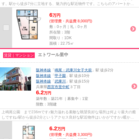
す。駅から徒歩7分に立地する、魅力的な駅近物件です。こちらのアパートから
は2駅が近くにあり、移動範囲も...
6
万
円
(管理費・共益費 8,000円)
敷：0ヶ月｜礼：0ヶ月
所在階：3階
間取り：1DK
面積：22.75㎡
エトワール里中
賃貸｜マンション
阪神本線
「
鳴尾・武庫川女子大前
」駅 徒歩2分
阪神本線
「
甲子園
」駅 徒歩10分
阪神本線
「
武庫川
」駅 徒歩15分
兵庫県
西宮市
里中町
３丁目
6.2
万円
築年数：築21年 ｜募集中：
1室
階数：3階建
上鳴尾公園 まで236mです♪魅力溢れる素敵な眺望良好な場所は何より最大の癒
しですね♪駅から徒歩2分というアクセス良好な駅近物件はいかがですか♪暖かな
陽射しが心地よい、明るい室内...
6.2
万
円
(管理費・共益費 3,300円)