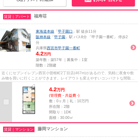
福寿荘
賃貸｜アパート
東海道本線
「
甲子園口
」駅 徒歩11分
阪神本線
「
甲子園
」駅 バス8分 「甲子園一番町」 停歩2
分
兵庫県
西宮市
甲子園一番町
4.2
万円
築年数：築57年 ｜募集中：
1室
階数：2階建
近くにセブンイレブン西宮小曽根町2丁目店(467m)があるので、気軽に夜食や飲
み物を買いに行くことができます。レイアウトも変えやすいコンパクトな間取り
のアパートです。どういった設...
4.2
万
円
(管理費・共益費 -)
敷：0ヶ月｜礼：10万円
所在階：2階
間取り：1DK
面積：30.00㎡
藤岡マンション
賃貸｜マンション