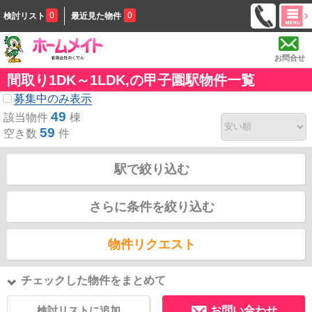
0
0
検討リスト
最近見た物件
お問合せ
間取り1DK～1LDK,の甲子園駅物件一覧
募集中のみ表示
49
該当物件
棟
59
空き数
件
駅で絞り込む
さらに条件を絞り込む
物件リクエスト
チェックした物件をまとめて
検討リストに追加
お問い合わせ