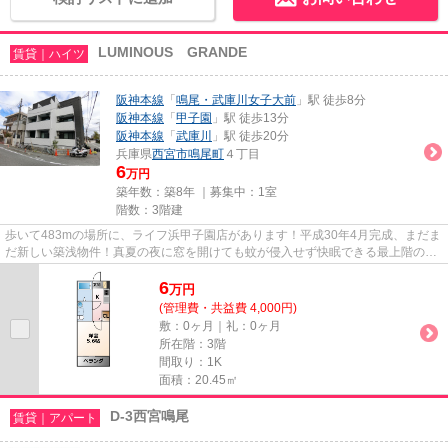
LUMINOUS GRANDE
賃貸｜ハイツ
阪神本線
「
鳴尾・武庫川女子大前
」駅 徒歩8分
阪神本線
「
甲子園
」駅 徒歩13分
阪神本線
「
武庫川
」駅 徒歩20分
兵庫県
西宮市
鳴尾町
４丁目
6
万円
築年数：築8年 ｜募集中：
1室
階数：3階建
歩いて483mの場所に、ライフ浜甲子園店があります！平成30年4月完成、まだま
だ新しい築浅物件！真夏の夜に窓を開けても蚊が侵入せず快眠できる最上階の物
件です！駅から徒歩8分の物件...
6
万
円
(管理費・共益費 4,000円)
敷：0ヶ月｜礼：0ヶ月
所在階：3階
間取り：1K
面積：20.45㎡
D-3西宮鳴尾
賃貸｜アパート