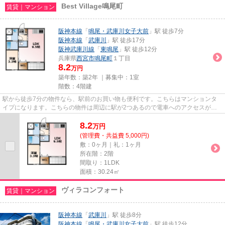
Best Village鳴尾町
賃貸｜マンション
阪神本線
「
鳴尾・武庫川女子大前
」駅 徒歩7分
阪神本線
「
武庫川
」駅 徒歩17分
阪神武庫川線
「
東鳴尾
」駅 徒歩12分
兵庫県
西宮市
鳴尾町
１丁目
8.2
万円
築年数：築2年 ｜募集中：
1室
階数：4階建
駅から徒歩7分の物件なら、駅前のお買い物も便利です。こちらはマンションタ
イプになります。こちらの物件は周辺に駅が2つあるので電車へのアクセスが便
利な物件です。令和6年築の物件...
8.2
万
円
(管理費・共益費 5,000円)
敷：0ヶ月｜礼：1ヶ月
所在階：2階
間取り：1LDK
面積：30.24㎡
ヴィラコンフォート
賃貸｜マンション
阪神本線
「
武庫川
」駅 徒歩8分
阪神本線
「
鳴尾・武庫川女子大前
」駅 徒歩12分