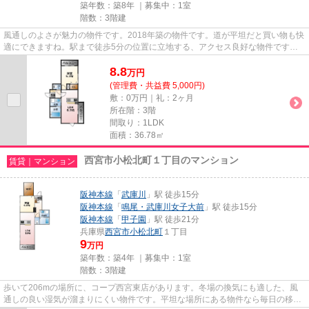
築年数：築8年 ｜募集中：
1室
階数：3階建
風通しのよさが魅力の物件です。2018年築の物件です。道が平坦だと買い物も快
適にできますね。駅まで徒歩5分の位置に立地する、アクセス良好な物件です。
西宮市エリアにある賃貸情報の...
8.8
万
円
(管理費・共益費 5,000円)
敷：0万円｜礼：2ヶ月
所在階：3階
間取り：1LDK
面積：36.78㎡
西宮市小松北町１丁目のマンション
賃貸｜マンション
阪神本線
「
武庫川
」駅 徒歩15分
阪神本線
「
鳴尾・武庫川女子大前
」駅 徒歩15分
阪神本線
「
甲子園
」駅 徒歩21分
兵庫県
西宮市
小松北町
１丁目
9
万円
築年数：築4年 ｜募集中：
1室
階数：3階建
歩いて206mの場所に、コープ西宮東店があります。冬場の換気にも適した、風
通しの良い湿気が溜まりにくい物件です。平坦な場所にある物件なら毎日の移動