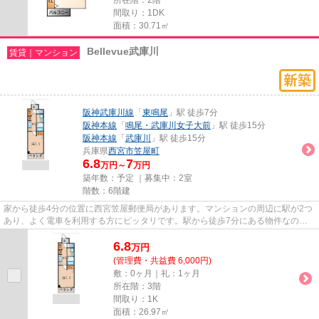
間取り：1DK
面積：30.71㎡
Bellevue武庫川
賃貸｜マンション
阪神武庫川線
「
東鳴尾
」駅 徒歩7分
阪神本線
「
鳴尾・武庫川女子大前
」駅 徒歩15分
阪神本線
「
武庫川
」駅 徒歩15分
兵庫県
西宮市
笠屋町
6.8
7
万円～
万円
築年数：予定 ｜募集中：
2室
階数：6階建
家から徒歩4分の位置に西宮笠屋郵便局があります。マンションの周辺に駅が2つ
あり、よく電車を利用する方にピッタリです。駅から徒歩7分にある物件なの
で、電車利用が多い方にオススメ...
6.8
万
円
(管理費・共益費 6,000円)
敷：0ヶ月｜礼：1ヶ月
所在階：3階
間取り：1K
面積：26.97㎡