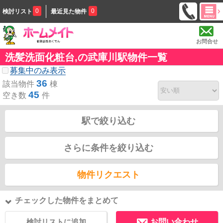
0
0
検討リスト
最近見た物件
お問合せ
洗髪洗面化粧台,の武庫川駅物件一覧
募集中のみ表示
36
該当物件
棟
45
空き数
件
駅で絞り込む
さらに条件を絞り込む
物件リクエスト
チェックした物件をまとめて
検討リストに追加
お問い合わせ