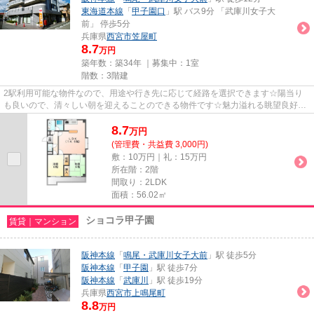
東海道本線
「
甲子園口
」駅 バス9分 「武庫川女子大
前」 停歩5分
兵庫県
西宮市
笠屋町
8.7
万円
築年数：築34年 ｜募集中：
1室
階数：3階建
2駅利用可能な物件なので、用途や行き先に応じて経路を選択できます☆陽当り
も良いので、清々しい朝を迎えることのできる物件です☆魅力溢れる眺望良好な
景色を一望できるエリアあり☆利...
8.7
万
円
(管理費・共益費 3,000円)
敷：10万円｜礼：15万円
所在階：2階
間取り：2LDK
面積：56.02㎡
ショコラ甲子園
賃貸｜マンション
阪神本線
「
鳴尾・武庫川女子大前
」駅 徒歩5分
阪神本線
「
甲子園
」駅 徒歩7分
阪神本線
「
武庫川
」駅 徒歩19分
兵庫県
西宮市
上鳴尾町
8.8
万円