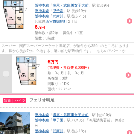
阪神本線
「
鳴尾・武庫川女子大前
」駅 徒歩9分
阪神本線
「
甲子園
」駅 徒歩19分
阪神本線
「
武庫川
」駅 徒歩21分
兵庫県
西宮市
鳴尾町
２丁目
6
万円
築年数：築2年 ｜募集中：
1室
階数：3階建
スーパー「関西スーパーマーケット鳴尾店」が物件から359mのところにありま
す。駅から徒歩7分に立地する、魅力的な駅近物件です。こちらのアパートから
は2駅が近くにあり、移動範囲も...
6
万
円
(管理費・共益費 8,000円)
敷：0ヶ月｜礼：0ヶ月
所在階：3階
間取り：1DK
面積：22.75㎡
フェリオ鳴尾
賃貸｜ハイツ
阪神本線
「
鳴尾・武庫川女子大前
」駅 徒歩10分
阪神本線
「
甲子園
」駅 バス8分 「鳴尾消防署前」 停歩2
分
阪神本線
「
武庫川
」駅 徒歩18分