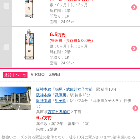
敷：0ヶ月｜礼：2ヶ月
所在階：1階
間取り：1K
面積：24.96㎡
6.5
万
円
(管理費・共益費 5,000円)
敷：0ヶ月｜礼：2ヶ月
所在階：2階
間取り：1K
面積：24.96㎡
VIRGO ZWEI
賃貸｜ハイツ
阪神本線
「
鳴尾・武庫川女子大前
」駅 徒歩10分
阪神本線
「
武庫川
」駅 徒歩13分
阪神本線
「
甲子園
」駅 バス5分 「武庫川女子大学」 停歩
3分
兵庫県
西宮市
鳴尾町
２丁目
6.7
万円
築年数：築12年 ｜募集中：
1室
階数：2階建
根強いニーズを誇る駅近の物件となり、徒歩10分に駅があります♪清潔感のある