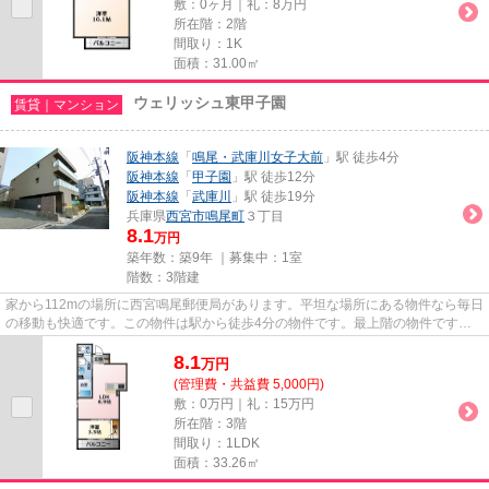
敷：0ヶ月｜礼：8万円
所在階：2階
間取り：1K
面積：31.00㎡
ウェリッシュ東甲子園
賃貸｜マンション
阪神本線
「
鳴尾・武庫川女子大前
」駅 徒歩4分
阪神本線
「
甲子園
」駅 徒歩12分
阪神本線
「
武庫川
」駅 徒歩19分
兵庫県
西宮市
鳴尾町
３丁目
8.1
万円
築年数：築9年 ｜募集中：
1室
階数：3階建
家から112mの場所に西宮鳴尾郵便局があります。平坦な場所にある物件なら毎日
の移動も快適です。この物件は駅から徒歩4分の物件です。最上階の物件です。
できるだけ早めに不動産情報を...
8.1
万
円
(管理費・共益費 5,000円)
敷：0万円｜礼：15万円
所在階：3階
間取り：1LDK
面積：33.26㎡