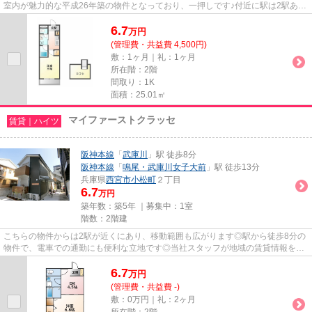
室内が魅力的な平成26年築の物件となっており、一押しです♪付近に駅は2駅あ
り、行き先に応じて使い分けがで...
6.7
万
円
(管理費・共益費 4,500円)
敷：1ヶ月｜礼：1ヶ月
所在階：2階
間取り：1K
面積：25.01㎡
マイファーストクラッセ
賃貸｜ハイツ
阪神本線
「
武庫川
」駅 徒歩8分
阪神本線
「
鳴尾・武庫川女子大前
」駅 徒歩13分
兵庫県
西宮市
小松町
２丁目
6.7
万円
築年数：築5年 ｜募集中：
1室
階数：2階建
こちらの物件からは2駅が近くにあり、移動範囲も広がります◎駅から徒歩8分の
物件で、電車での通勤にも便利な立地です◎当社スタッフが地域の賃貸情報をご
提供いたします◎お客様のこだわ...
6.7
万
円
(管理費・共益費 -)
敷：0万円｜礼：2ヶ月
所在階：2階