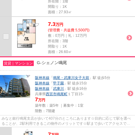
所在階：1階
間取り：1K
面積：27.93㎡
7.3
万
円
(管理費・共益費 5,500円)
敷：0万円｜礼：12万円
所在階：3階
間取り：1K
面積：26.60㎡
G-シェノン鳴尾
賃貸｜マンション
阪神本線
「
鳴尾・武庫川女子大前
」駅 徒歩5分
阪神本線
「
甲子園
」駅 徒歩15分
阪神本線
「
武庫川
」駅 徒歩16分
兵庫県
西宮市
鳴尾町
１丁目15-
7
万円
築年数：築5年 ｜募集中：
1室
階数：7階建
みなと銀行鳴尾支店が歩いて407分のところにあります☆目的に応じて駅を選べ
ることが、2駅利用できるこの物件のメリットです☆駅まで歩いてアクセスでき
る、徒歩5分の距離に立地する物件...
7
万
円