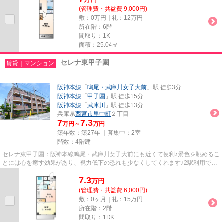
(管理費・共益費 9,000円)
敷：0万円｜礼：12万円
所在階：6階
間取り：1K
面積：25.04㎡
セレナ東甲子園
賃貸｜マンション
阪神本線
「
鳴尾・武庫川女子大前
」駅 徒歩3分
阪神本線
「
甲子園
」駅 徒歩15分
阪神本線
「
武庫川
」駅 徒歩13分
兵庫県
西宮市
里中町
２丁目
7
7.3
万円～
万円
築年数：築27年 ｜募集中：
2室
階数：4階建
セレナ東甲子園：阪神本線鳴尾・武庫川女子大前にも近くて便利♪景色を眺めるこ
とには心を癒す効果があり、視力低下の恐れも少なくしてくれます♪2駅利用でき
る場所にあり、行き先に合わ...
7.3
万
円
(管理費・共益費 6,000円)
敷：0ヶ月｜礼：15万円
所在階：2階
間取り：1DK