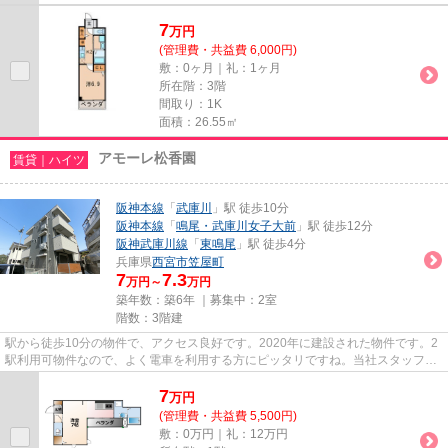
7
万
円
(管理費・共益費 6,000円)
敷：0ヶ月｜礼：1ヶ月
所在階：3階
間取り：1K
面積：26.55㎡
アモーレ松香園
賃貸｜ハイツ
阪神本線
「
武庫川
」駅 徒歩10分
阪神本線
「
鳴尾・武庫川女子大前
」駅 徒歩12分
阪神武庫川線
「
東鳴尾
」駅 徒歩4分
兵庫県
西宮市
笠屋町
7
7.3
万円～
万円
築年数：築6年 ｜募集中：
2室
階数：3階建
駅から徒歩10分の物件で、アクセス良好です。2020年に建設された物件です。2
駅利用可物件なので、よく電車を利用する方にピッタリですね。当社スタッフが
地域の賃貸情報をご提供いたし...
7
万
円
(管理費・共益費 5,500円)
敷：0万円｜礼：12万円