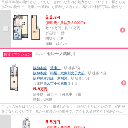
平成30年築の物件となっており、きれいな室内が魅力となっています。駅から徒
歩7分の物件で、電車での通勤にも便利な立地です。3駅以上利用可能の物件なら
お出かけも便利です。ウォー...
6.2
万
円
(管理費・共益費 3,000円)
敷：0万円｜礼：0万円
所在階：1階
間取り：1K
面積：21.46㎡
エル・セレーノ武庫川
賃貸｜マンション
阪神本線
「
武庫川
」駅 徒歩7分
阪神本線
「
鳴尾・武庫川女子大前
」駅 徒歩15分
阪神武庫川線
「
東鳴尾
」駅 徒歩17分
兵庫県
西宮市
小松東町
３丁目
6.5
万円
築年数：築25年 ｜募集中：
2室
階数：5階建
こちらの物件はマンションです！風通しが良く、熱がこもりにくいので、室内が
暑くなりにくいです！駅から徒歩7分の物件で、アクセス良好です！物件から駅
までは平坦な道なので、快適に...
6.5
万
円
(管理費・共益費 5,000円)