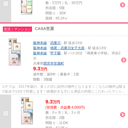
敷：5万円｜礼：30万円
所在階：5階
間取り：3DK
面積：65.24㎡
CASA笠屋
賃貸｜マンション
阪神本線
「
武庫川
」駅 徒歩13分
阪神本線
「
鳴尾・武庫川女子大前
」駅 徒歩13分
阪神本線
「
甲子園
」駅 バス10分 「鳴尾東小学校」 停歩2
分
兵庫県
西宮市
笠屋町
9.3
万円
築年数：築9年 ｜募集中：
1室
階数：3階建
コチラは、2017年築の、多くの方に好評の物件となります！こちらの物件は駅ま
で徒歩で13分で到着します！綺麗好きな方にも満足の内装にこだわったマンショ
ンタイプ！賃貸物件をお探し...
9.3
万
円
(管理費・共益費 4,000円)
敷：0ヶ月｜礼：2ヶ月
所在階：2階
間取り：1LDK
面積：52.05㎡