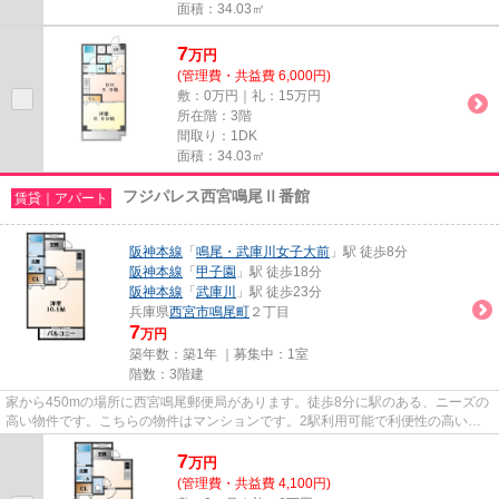
面積：34.03㎡
7
万
円
(管理費・共益費 6,000円)
敷：0万円｜礼：15万円
所在階：3階
間取り：1DK
面積：34.03㎡
フジパレス西宮鳴尾Ⅱ番館
賃貸｜アパート
阪神本線
「
鳴尾・武庫川女子大前
」駅 徒歩8分
阪神本線
「
甲子園
」駅 徒歩18分
阪神本線
「
武庫川
」駅 徒歩23分
兵庫県
西宮市
鳴尾町
２丁目
7
万円
築年数：築1年 ｜募集中：
1室
階数：3階建
家から450mの場所に西宮鳴尾郵便局があります。徒歩8分に駅のある、ニーズの
高い物件です。こちらの物件はマンションです。2駅利用可能で利便性の高い物
件です。当社スタッフが地域の...
7
万
円
(管理費・共益費 4,100円)