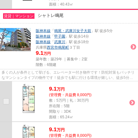
面積：40.43㎡
シャトレ鳴尾
賃貸｜マンション
阪神本線
「
鳴尾・武庫川女子大前
」駅 徒歩5分
阪神本線
「
甲子園
」駅 徒歩14分
阪神本線
「
武庫川
」駅 徒歩18分
兵庫県
西宮市
鳴尾町
３丁目
9.1
万円
築年数：築29年 ｜募集中：
2室
階数：6階建
多くの人が条件として挙げる、エレベーター付き物件です！防犯対策もバッチリ
なマンションタイプの物件です！徒歩でも駅に行ける環境が嬉しい、徒歩5分に
駅のある物件です！とても利便...
9.1
万
円
(管理費・共益費 8,000円)
敷：5万円｜礼：30万円
所在階：5階
間取り：3DK
面積：65.24㎡
9.1
万
円
(管理費・共益費 8,000円)