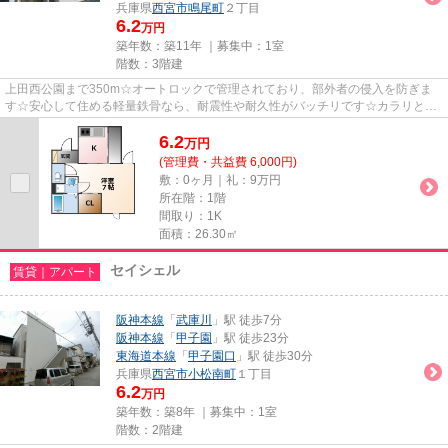
兵庫県
西宮市
鳴尾町
２丁目
6.2
万円
築年数：築11年 ｜募集中：
1室
階数：3階建
上田西公園まで350m☆オートロックで管理されており、部外者の侵入を防ぎま
す☆安心して住める軽量鉄骨なら、耐震性や耐久性がバッチリです☆カラリと気
持ちの良い浴室を実現につながる浴...
6.2
万
円
(管理費・共益費 6,000円)
敷：0ヶ月｜礼：9万円
所在階：1階
間取り：1K
面積：26.30㎡
セイシェル
賃貸｜アパート
阪神本線
「
武庫川
」駅 徒歩7分
阪神本線
「
甲子園
」駅 徒歩23分
東海道本線
「
甲子園口
」駅 徒歩30分
兵庫県
西宮市
小松南町
１丁目
6.2
万円
築年数：築8年 ｜募集中：
1室
階数：2階建