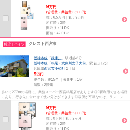
も快適です。最上階の物件です...
9
万
円
(管理費・共益費 8,500円)
敷：6.5万円｜礼：9万円
所在階：3階
間取り：1LDK
面積：42.01㎡
クレスト西宮東
賃貸｜ハイツ
阪神本線
「
武庫川
」駅 徒歩8分
阪神本線
「
鳴尾・武庫川女子大前
」駅 徒歩12分
兵庫県
西宮市
小松町
２丁目
9
万円
築年数：築15年 ｜募集中：
1室
階数：2階建
歩いて277mの場所に、業務スーパー西宮鳴尾店があります◎2駅利用できる場所
にあり、行き先に合わせて使い分けができます◎場所が平坦なのは、ランニング
をする上で抑えたいポイントです...
9
万
円
(管理費・共益費 5,000円)
敷：0ヶ月｜礼：2ヶ月
所在階：2階
間取り：1LDK