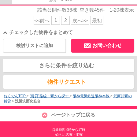
該当公開件数
36
棟 空き数
45
件
1-20
棟表示
1
2
<<前へ
次へ>>
最初
チェックした物件をまとめて
検討リストに追加
お問い合わせ
さらに条件を絞り込む
物件リクエスト
おくでんTOP
>
(賃貸)路線・駅から探す
>
阪神電気鉄道阪神本線
>
武庫川駅の
賃貸
>
洗髪洗面化粧台
ページトップに戻る
営業時間:9時から17時
定休日:火曜・水曜