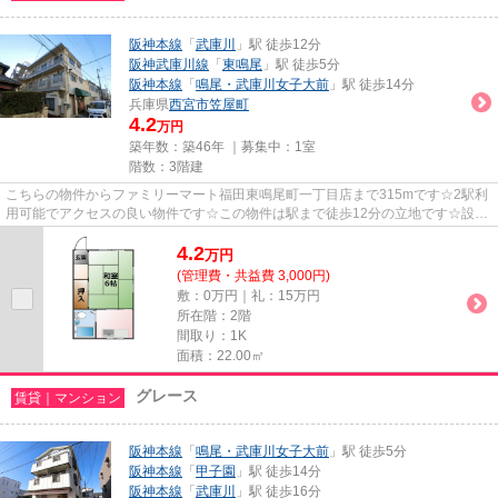
阪神本線
「
武庫川
」駅 徒歩12分
阪神武庫川線
「
東鳴尾
」駅 徒歩5分
阪神本線
「
鳴尾・武庫川女子大前
」駅 徒歩14分
兵庫県
西宮市
笠屋町
4.2
万円
築年数：築46年 ｜募集中：
1室
階数：3階建
こちらの物件からファミリーマート福田東鳴尾町一丁目店まで315mです☆2駅利
用可能でアクセスの良い物件です☆この物件は駅まで徒歩12分の立地です☆設備
が充実したマンションタイプの物...
4.2
万
円
(管理費・共益費 3,000円)
敷：0万円｜礼：15万円
所在階：2階
間取り：1K
面積：22.00㎡
グレース
賃貸｜マンション
阪神本線
「
鳴尾・武庫川女子大前
」駅 徒歩5分
阪神本線
「
甲子園
」駅 徒歩14分
阪神本線
「
武庫川
」駅 徒歩16分