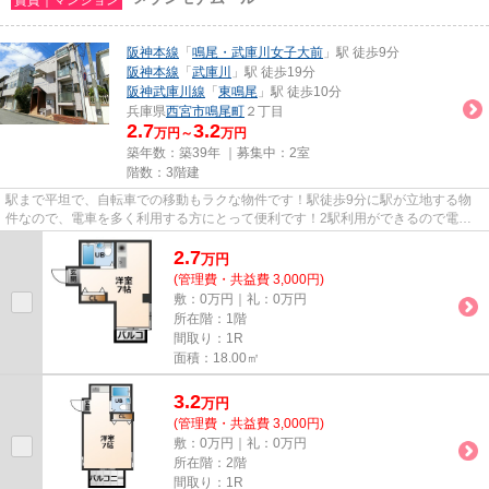
阪神本線
「
鳴尾・武庫川女子大前
」駅 徒歩9分
阪神本線
「
武庫川
」駅 徒歩19分
阪神武庫川線
「
東鳴尾
」駅 徒歩10分
兵庫県
西宮市
鳴尾町
２丁目
2.7
3.2
万円～
万円
築年数：築39年 ｜募集中：
2室
階数：3階建
駅まで平坦で、自転車での移動もラクな物件です！駅徒歩9分に駅が立地する物
件なので、電車を多く利用する方にとって便利です！2駅利用ができるので電車
の利用に役立つ物件です！こち...
2.7
万
円
(管理費・共益費 3,000円)
敷：0万円｜礼：0万円
所在階：1階
間取り：1R
面積：18.00㎡
3.2
万
円
(管理費・共益費 3,000円)
敷：0万円｜礼：0万円
所在階：2階
間取り：1R