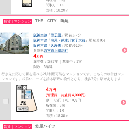
間取り：1K
面積：18.20㎡
THE CITY 鳴尾
賃貸｜マンション
阪神本線
「
甲子園
」駅 徒歩7分
阪神本線
「
鳴尾・武庫川女子大前
」駅 徒歩8分
阪神本線
「
久寿川
」駅 徒歩16分
兵庫県
西宮市
上鳴尾町
4
万円
築年数：築37年 ｜募集中：
1室
階数：3階建
行き先に応じて駅を選べる2駅利用可能なマンションです。こちらの物件はマン
ションです。根強いニーズを誇る駅近の物件となり、徒歩7分に駅があります。
室内を明るく照らす陽射しが気...
4
万
円
(管理費・共益費 4,000円)
敷：0万円｜礼：0万円
所在階：3階
間取り：1R
面積：18.30㎡
笠屋ハイツ
賃貸｜マンション