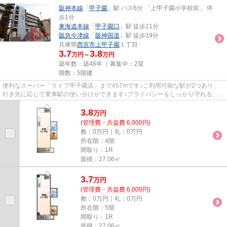
阪神本線
「
甲子園
」駅 バス6分 「上甲子園小学校前」 停
歩1分
東海道本線
「
甲子園口
」駅 徒歩11分
阪急今津線
「
阪神国道
」駅 徒歩19分
兵庫県
西宮市
上甲子園
１丁目
3.7
3.8
万円～
万円
築年数：築46年 ｜募集中：
2室
階数：5階建
便利なスーパー「ライフ甲子園店」まで457mです♪ご利用可能な駅が2つあり、
行き先に応じて乗車駅の使い分けができます♪プライバシーをしっかり守れる、安
心安全なマンションです♪ニー...
3.8
万
円
(管理費・共益費 6,000円)
敷：0万円｜礼：0万円
所在階：4階
間取り：1R
面積：27.06㎡
3.7
万
円
(管理費・共益費 6,000円)
敷：0万円｜礼：0万円
所在階：5階
間取り：1R
面積：27.06㎡