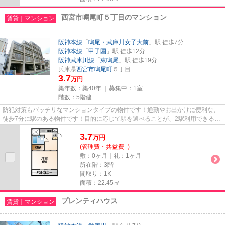
西宮市鳴尾町５丁目のマンション
賃貸｜マンション
阪神本線
「
鳴尾・武庫川女子大前
」駅 徒歩7分
阪神本線
「
甲子園
」駅 徒歩12分
阪神武庫川線
「
東鳴尾
」駅 徒歩19分
兵庫県
西宮市
鳴尾町
５丁目
3.7
万円
築年数：築40年 ｜募集中：
1室
階数：5階建
防犯対策もバッチリなマンションタイプの物件です！通勤やお出かけに便利な、
徒歩7分に駅のある物件です！目的に応じて駅を選べることが、2駅利用できるこ
の物件のメリットです！平坦...
3.7
万
円
(管理費・共益費 -)
敷：0ヶ月｜礼：1ヶ月
所在階：3階
間取り：1K
面積：22.45㎡
プレンティハウス
賃貸｜マンション