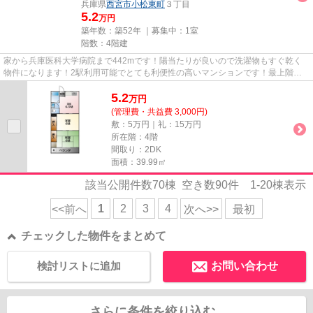
兵庫県
西宮市
小松東町
３丁目
5.2
万円
築年数：築52年 ｜募集中：
1室
階数：4階建
家から兵庫医科大学病院まで442mです！陽当たりが良いので洗濯物もすぐ乾く
物件になります！2駅利用可能でとても利便性の高いマンションです！最上階は
夜景が綺麗に観え、周りの環境も...
5.2
万
円
(管理費・共益費 3,000円)
敷：5万円｜礼：15万円
所在階：4階
間取り：2DK
面積：39.99㎡
該当公開件数
70
棟 空き数
90
件
1-20
棟表示
1
2
3
4
<<前へ
次へ>>
最初
チェックした物件をまとめて
検討リストに追加
お問い合わせ
さらに条件を絞り込む