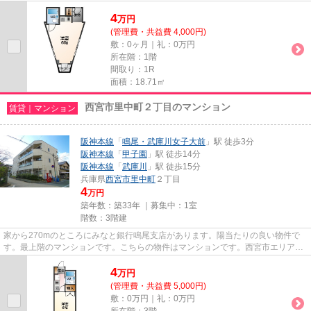
すね♪最上階のマンションです...
4
万
円
(管理費・共益費 4,000円)
敷：0ヶ月｜礼：0万円
所在階：1階
間取り：1R
面積：18.71㎡
西宮市里中町２丁目のマンション
賃貸｜マンション
阪神本線
「
鳴尾・武庫川女子大前
」駅 徒歩3分
阪神本線
「
甲子園
」駅 徒歩14分
阪神本線
「
武庫川
」駅 徒歩15分
兵庫県
西宮市
里中町
２丁目
4
万円
築年数：築33年 ｜募集中：
1室
階数：3階建
家から270mのところにみなと銀行鳴尾支店があります。陽当たりの良い物件で
す。最上階のマンションです。こちらの物件はマンションです。西宮市エリアに
ある賃貸情報のことなら、地域...
4
万
円
(管理費・共益費 5,000円)
敷：0万円｜礼：0万円
所在階：3階