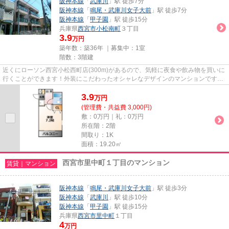
阪神本線
「
武庫川
」駅 徒歩7分
阪神本線
「
鳴尾・武庫川女子大前
」駅 徒歩7分
阪神本線
「
甲子園
」駅 徒歩15分
兵庫県
西宮市
小松南町
３丁目
3.9
万円
築年数：築36年 ｜募集中：
1室
階数：3階建
近くにローソン西宮小松西町店(300m)があるので、気軽に夜食や飲み物を買いに
行くことができます！外装にこだわったオシャレなデザインのマンションです！
ご利用可能な駅が2駅あり、乗...
3.9
万
円
(管理費・共益費 3,000円)
敷：0万円｜礼：0万円
所在階：2階
間取り：1K
面積：19.20㎡
西宮市里中町１丁目のマンション
賃貸｜マンション
阪神本線
「
鳴尾・武庫川女子大前
」駅 徒歩3分
阪神本線
「
武庫川
」駅 徒歩10分
阪神本線
「
甲子園
」駅 徒歩15分
兵庫県
西宮市
里中町
１丁目
4
万円