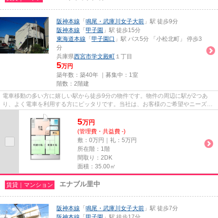
阪神本線
「
鳴尾・武庫川女子大前
」駅 徒歩9分
阪神本線
「
甲子園
」駅 徒歩15分
東海道本線
「
甲子園口
」駅 バス5分 「小松北町」 停歩3
分
兵庫県
西宮市
学文殿町
１丁目
5
万円
築年数：築40年 ｜募集中：
1室
階数：2階建
電車移動の多い方に嬉しい駅から徒歩9分の物件です。物件の周辺に駅が2つあ
り、よく電車を利用する方にピッタリです。当社は、お客様のご希望やニーズに
合わせた物件のご紹介をいたし...
5
万
円
(管理費・共益費 -)
敷：0万円｜礼：5万円
所在階：1階
間取り：2DK
面積：35.00㎡
エナブル里中
賃貸｜マンション
阪神本線
「
鳴尾・武庫川女子大前
」駅 徒歩7分
阪神本線
「
甲子園
」駅 徒歩17分