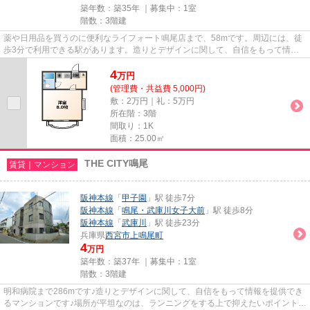
築年数：築35年 ｜募集中：
1室
階数：3階建
薬や日用品を買うのに便利なライフォート鳴尾店まで、58mです。周辺には、徒
歩3分で利用できる駅があります。造りとデザインに関して、自信をもって情報
を提供できるマンションです。...
4
万
円
(管理費・共益費 5,000円)
敷：2万円｜礼：5万円
所在階：3階
間取り：1K
面積：25.00㎡
THE CITY鳴尾
賃貸｜マンション
阪神本線
「
甲子園
」駅 徒歩7分
阪神本線
「
鳴尾・武庫川女子大前
」駅 徒歩8分
阪神本線
「
武庫川
」駅 徒歩23分
兵庫県
西宮市
上鳴尾町
4
万円
築年数：築37年 ｜募集中：
1室
階数：3階建
明和病院まで286mです♪造りとデザインに関して、自信をもって情報を提供でき
るマンションです♪場所が平坦なのは、ランニングをする上で抑えたいポイントで