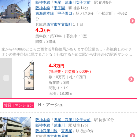
阪神本線
「
鳴尾・武庫川女子大前
」駅 徒歩8分
阪神本線
「
甲子園
」駅 徒歩14分
東海道本線
「
甲子園口
」駅 バス6分 「小松北町」 停歩2
分
兵庫県
西宮市
学文殿町
１丁目
4.3
万円
築年数：築33年 ｜募集中：
1室
階数：3階建
家から440mのところに西宮若草郵便局があります◎設備良し・外観良しのイチ
オシの物件◎朝に慌てることなく行動するために駅から徒歩8分の駅近マンショ
ンはいかがでしょうか◎上層階なの...
4.3
万
円
(管理費・共益費 3,000円)
敷：0万円｜礼：0万円
所在階：3階
間取り：1K
面積：18.00㎡
Ｈ・アーシュ
賃貸｜マンション
阪神本線
「
鳴尾・武庫川女子大前
」駅 徒歩10分
阪神本線
「
武庫川
」駅 徒歩17分
阪神武庫川線
「
東鳴尾
」駅 徒歩9分
兵庫県
西宮市
笠屋町