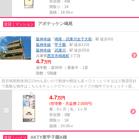
所在階：4階
間取り：1K
面積：18.50㎡
アポテッケン鳴尾
賃貸｜マンション
阪神本線
「
鳴尾・武庫川女子大前
」駅 徒歩3分
阪神本線
「
甲子園
」駅 徒歩12分
阪神本線
「
武庫川
」駅 徒歩20分
兵庫県
西宮市
鳴尾町
３丁目
4.7
万円
築年数：築30年 ｜募集中：
1室
階数：5階建
西宮鳴尾郵便局(215m)も近いので郵便や郵送も楽々◎うっとりするほど眺望良好
で素敵な物件はこちらをチェック◎マンションタイプの物件でセキュリティ面も
充実しています◎物件周辺には、...
4.7
万
円
(管理費・共益費 2,000円)
敷：0ヶ月｜礼：1ヶ月
所在階：3階
間取り：1K
面積：24.00㎡
AKTY東甲子園A棟
賃貸｜ハイツ