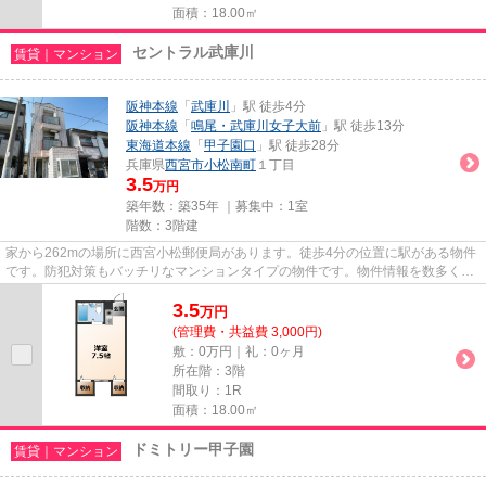
面積：18.00㎡
セントラル武庫川
賃貸｜マンション
阪神本線
「
武庫川
」駅 徒歩4分
阪神本線
「
鳴尾・武庫川女子大前
」駅 徒歩13分
東海道本線
「
甲子園口
」駅 徒歩28分
兵庫県
西宮市
小松南町
１丁目
3.5
万円
築年数：築35年 ｜募集中：
1室
階数：3階建
家から262mの場所に西宮小松郵便局があります。徒歩4分の位置に駅がある物件
です。防犯対策もバッチリなマンションタイプの物件です。物件情報を数多く取
り揃えている当社は、お客様の...
3.5
万
円
(管理費・共益費 3,000円)
敷：0万円｜礼：0ヶ月
所在階：3階
間取り：1R
面積：18.00㎡
ドミトリー甲子園
賃貸｜マンション