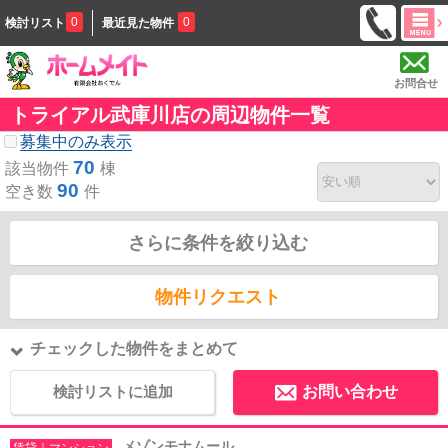
0
0
検討リスト
最近見た物件
お問合せ
トライアル武庫川店の周辺物件一覧
募集中のみ表示
70
該当物件
棟
90
空き数
件
さらに条件を絞り込む
物件リクエスト
チェックした物件をまとめて
検討リストに追加
お問い合わせ
メゾンモナムール
賃貸｜マンション