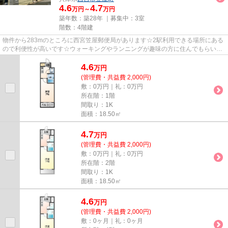
4.6
4.7
万円～
万円
築年数：築28年 ｜募集中：
3室
階数：4階建
物件から283mのところに西宮笠屋郵便局があります☆2駅利用できる場所にある
ので利便性が高いです☆ウォーキングやランニングが趣味の方に住んでもらいた
いのが平坦な場所にある物件です...
4.6
万
円
(管理費・共益費 2,000円)
敷：0万円｜礼：0万円
所在階：1階
間取り：1K
面積：18.50㎡
4.7
万
円
(管理費・共益費 2,000円)
敷：0万円｜礼：0万円
所在階：2階
間取り：1K
面積：18.50㎡
4.6
万
円
(管理費・共益費 2,000円)
敷：0ヶ月｜礼：0ヶ月