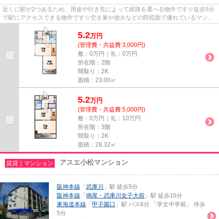
近くに駅が2つあるため、用途や行き先によって経路を選べる物件です☆徒歩5分
で駅にアクセスできる物件です☆空き巣や放火などの防犯面で優れているマンシ
ョンタイプの物件です☆西宮市エ...
5.2
万
円
(管理費・共益費 3,000円)
敷：0万円｜礼：0万円
所在階：2階
間取り：2K
面積：23.00㎡
5.2
万
円
(管理費・共益費 5,000円)
敷：0万円｜礼：10万円
所在階：3階
間取り：2K
面積：28.32㎡
アスエ小松マンション
賃貸｜マンション
阪神本線
「
武庫川
」駅 徒歩5分
阪神本線
「
鳴尾・武庫川女子大前
」駅 徒歩16分
東海道本線
「
甲子園口
」駅 バス6分 「学文中学前」 停歩
5分