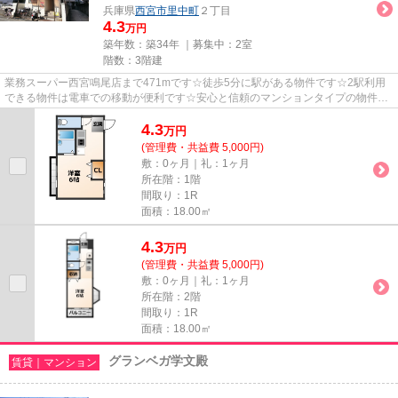
兵庫県
西宮市
里中町
２丁目
4.3
万円
築年数：築34年 ｜募集中：
2室
階数：3階建
業務スーパー西宮鳴尾店まで471mです☆徒歩5分に駅がある物件です☆2駅利用
できる物件は電車での移動が便利です☆安心と信頼のマンションタイプの物件☆
西宮市エリアと阪神本線鳴尾・武庫...
4.3
万
円
(管理費・共益費 5,000円)
敷：0ヶ月｜礼：1ヶ月
所在階：1階
間取り：1R
面積：18.00㎡
4.3
万
円
(管理費・共益費 5,000円)
敷：0ヶ月｜礼：1ヶ月
所在階：2階
間取り：1R
面積：18.00㎡
グランベガ学文殿
賃貸｜マンション