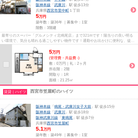
阪神本線
「
武庫川
」駅 徒歩13分
兵庫県
西宮市
里中町
１丁目
5
万円
築年数：築36年 ｜募集中：
1室
階数：3階建
最寄りのスーパー「グルメシティ北鳴尾店」まで321mです！陽当りの良い明る
い環境で、気分も晴れる過ごしやすい物件です！通勤やお出かけに便利な、徒歩
7分に駅のある物件です！真夏の...
5
万
円
(管理費・共益費 -)
敷：0万円｜礼：2ヶ月
所在階：2階
間取り：1R
面積：21.25㎡
西宮市笠屋町のハイツ
賃貸｜ハイツ
阪神本線
「
鳴尾・武庫川女子大前
」駅 徒歩15分
阪神本線
「
武庫川
」駅 徒歩18分
阪神武庫川線
「
東鳴尾
」駅 徒歩7分
兵庫県
西宮市
笠屋町
5.1
万円
築年数：築49年 ｜募集中：
1室