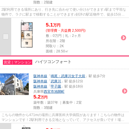
階数：2階建
2駅利用できる場所にあり、行き先に合わせて使い分けができます♪駅まで平坦な
物件で、ラクに駅まで移動することができます♪好評の駅近物件で、徒歩15分で
のアクセスが可能です♪当社ス...
5.1
万
円
(管理費・共益費 2,500円)
敷：0万円｜礼：2ヶ月
所在階：2階
間取り：2K
面積：28.50㎡
ハイツコンフォート
賃貸｜マンション
阪神本線
「
鳴尾・武庫川女子大前
」駅 徒歩7分
阪神本線
「
武庫川
」駅 徒歩12分
阪神本線
「
甲子園
」駅 徒歩18分
兵庫県
西宮市
池開町
5.2
万円
築年数：築37年 ｜募集中：
2室
階数：3階建
こちらの物件から471mの場所に兵庫医科大学病院があります！こちらの物件は
マンションです！2駅利用できる立地となっていて、アクセスが良いです！場所
が平坦なのは、ランニングをする...