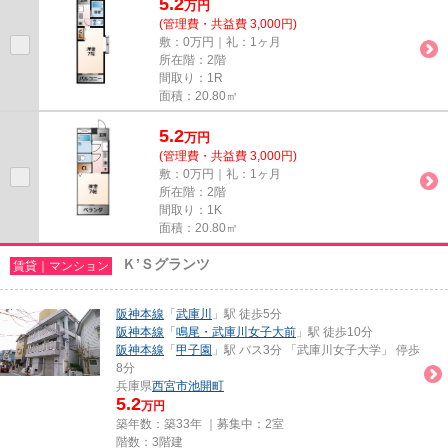
5.2
万
円
(管理費・共益費 3,000円)
敷：0万円｜礼：1ヶ月
所在階：2階
間取り：1R
面積：20.80㎡
5.2
万
円
(管理費・共益費 3,000円)
敷：0万円｜礼：1ヶ月
所在階：2階
間取り：1K
面積：20.80㎡
Ｋ’Ｓグランツ
賃貸｜マンション
阪神本線
「
武庫川
」駅 徒歩5分
阪神本線
「
鳴尾・武庫川女子大前
」駅 徒歩10分
阪神本線
「
甲子園
」駅 バス3分 「武庫川女子大学」 停歩
8分
兵庫県
西宮市
池開町
5.2
万円
築年数：築33年 ｜募集中：
2室
階数：3階建