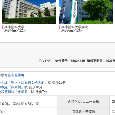
兵庫医科大学
兵庫医科大学病院
約944m／12分
約996m／13分
【ハイツ】
物件番号：75824349
情報更新日：2026年
庫県
西宮市
笠屋町
神本線
「
鳴尾・武庫川女子大前
」駅 徒歩15分
神本線
「
武庫川
」駅 徒歩18分
神武庫川線
「
東鳴尾
」駅 徒歩7分
面積/バルコニー面積
2
 6.0帖 1室
/
洋室 4.5帖 1室
1万円
管理費・共益費
2