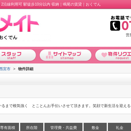
2沿線利用可 駅徒歩10分以内 収納｜鳴尾の賃貸｜おくでん
営
西宮市
>
物件詳細
かるまで根気強く とことんお手伝いさせて頂きます。笑顔で新生活を迎える
専有面積
所在階
管理費・共益費
敷金
礼金