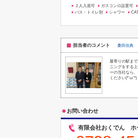
２人入居可
ガスコンロ設置可
バス・トイレ別
シャワー
CA
担当者のコメント
桑田佳典
最寄りの駅まで
ニングをする上
ーの当社なら、
ください(*´ω`*)
お問い合わせ
有限会社おくでん ホ