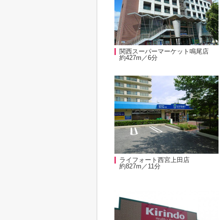
関西スーパーマーケット鳴尾店
約427m／6分
ライフォート西宮上田店
約827m／11分