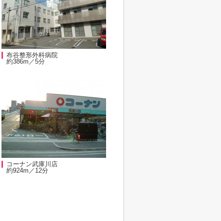
布谷整形外科病院
約386m／5分
コーナン武庫川店
約924m／12分