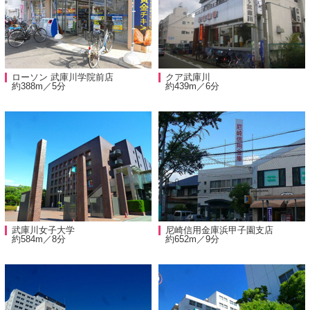
ローソン 武庫川学院前店
クア武庫川
約388m／5分
約439m／6分
武庫川女子大学
尼崎信用金庫浜甲子園支店
約584m／8分
約652m／9分