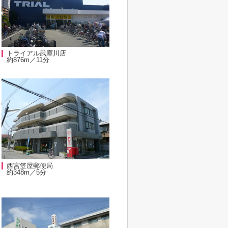
トライアル武庫川店
約876m／11分
西宮笠屋郵便局
約348m／5分