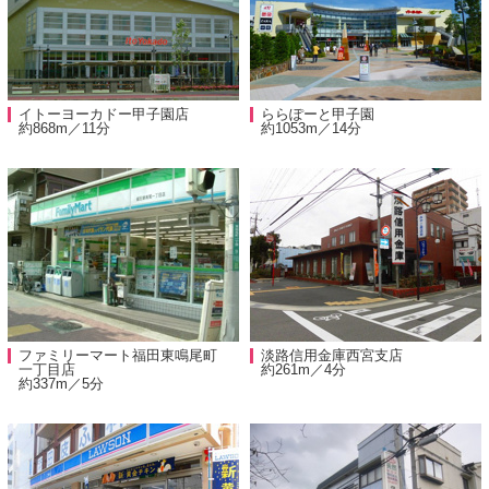
イトーヨーカドー甲子園店
ららぽーと甲子園
約868m／11分
約1053m／14分
ファミリーマート福田東鳴尾町
淡路信用金庫西宮支店
一丁目店
約261m／4分
約337m／5分