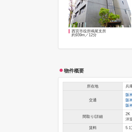
西宮市役所鳴尾支所
約939m／12分
物件概要
所在地
兵
阪
交通
阪
阪
2K
間取り/詳細
洋室
賃料
5.