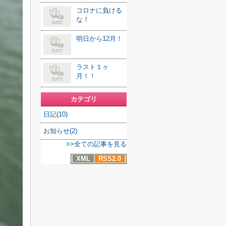
コロナに負ける
な！
明日から12月！
ラスト１ヶ
月！！
カテゴリ
日記(10)
お知らせ(2)
>>全ての記事を見る
XML
RSS2.0