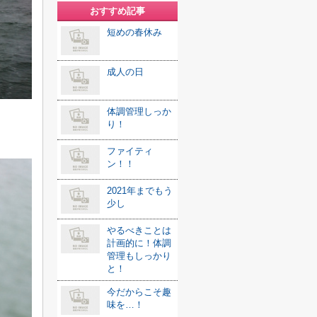
おすすめ記事
短めの春休み
成人の日
体調管理しっか
り！
ファイティ
ン！！
2021年までもう
少し
やるべきことは
計画的に！体調
管理もしっかり
と！
今だからこそ趣
味を…！