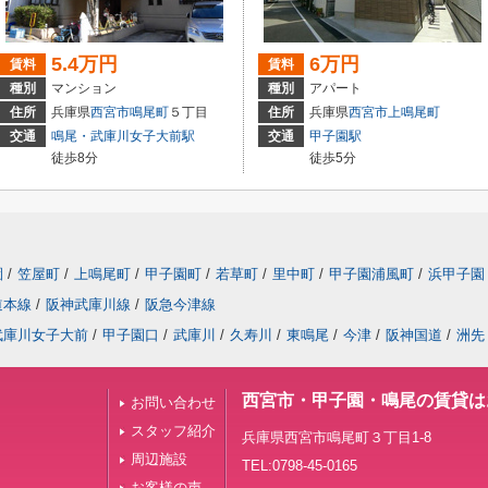
5.4万円
6万円
賃料
賃料
種別
マンション
種別
アパート
住所
兵庫県
西宮市
鳴尾町
５丁目
住所
兵庫県
西宮市
上鳴尾町
交通
鳴尾・武庫川女子大前駅
交通
甲子園駅
徒歩8分
徒歩5分
園
/
笠屋町
/
上鳴尾町
/
甲子園町
/
若草町
/
里中町
/
甲子園浦風町
/
浜甲子園
道本線
/
阪神武庫川線
/
阪急今津線
武庫川女子大前
/
甲子園口
/
武庫川
/
久寿川
/
東鳴尾
/
今津
/
阪神国道
/
洲先
西宮市・甲子園・鳴尾の賃貸は
お問い合わせ
スタッフ紹介
兵庫県西宮市鳴尾町３丁目1-8
周辺施設
TEL:0798-45-0165
お客様の声