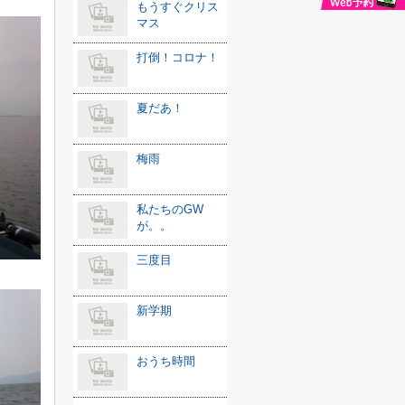
もうすぐクリス
マス
打倒！コロナ！
夏だあ！
梅雨
私たちのGW
が。。
三度目
新学期
おうち時間