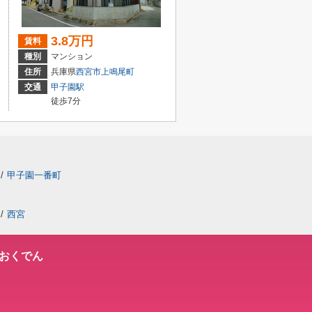
3.8万円
賃料
種別
マンション
住所
兵庫県
西宮市
上鳴尾町
交通
甲子園駅
徒歩7分
/
甲子園一番町
/
西宮
おくでん