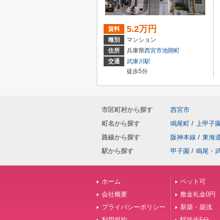
5.2万円
賃料
種別
マンション
住所
兵庫県
西宮市
池開町
交通
武庫川駅
徒歩5分
市区町村から探す
西宮市
町名から探す
鳴尾町
/
上甲子
路線から探す
阪神本線
/
東海
駅から探す
甲子園
/
鳴尾・
ホーム
ペット可
会社概要
敷金礼金0円
プライバシーポリシー
新築・築浅
利用規約
駅徒歩5分