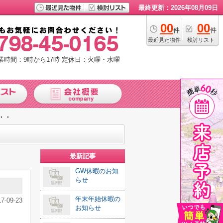
最終更新：2026年08月09日
00
00
件
件
最近見た物件
検討リスト
業時間：9時から17時
定休日：火曜・水曜
・・
最新記事
GW休暇のお知
らせ
年末年始休暇の
17-09-23
お知らせ