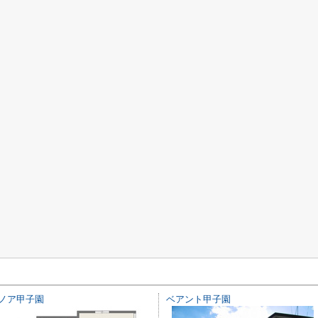
ノア甲子園
ベアント甲子園