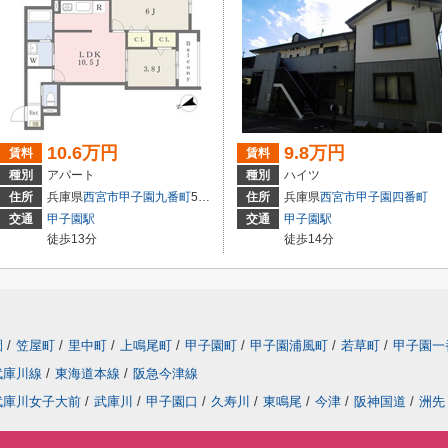
10.6万円
9.8万円
賃料
賃料
種別
アパート
種別
ハイツ
住所
兵庫県
西宮市
甲子園九番町
5-16
住所
兵庫県
西宮市
甲子園四番町
交通
甲子園駅
交通
甲子園駅
徒歩13分
徒歩14分
園
/
笠屋町
/
里中町
/
上鳴尾町
/
甲子園町
/
甲子園浦風町
/
若草町
/
甲子園一
武庫川線
/
東海道本線
/
阪急今津線
武庫川女子大前
/
武庫川
/
甲子園口
/
久寿川
/
東鳴尾
/
今津
/
阪神国道
/
洲先