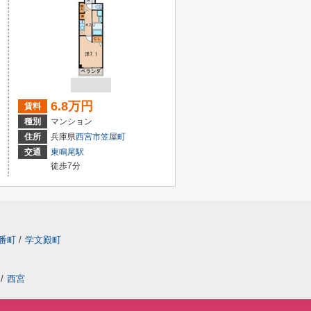
6.8万円
賃料
種別
マンション
住所
兵庫県
西宮市
笠屋町
交通
東鳴尾駅
徒歩7分
番町
/
学文殿町
/
西宮