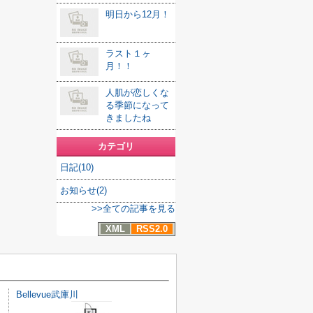
明日から12月！
ラスト１ヶ
月！！
人肌が恋しくな
る季節になって
きましたね
カテゴリ
日記(10)
お知らせ(2)
>>全ての記事を見る
XML
RSS2.0
Bellevue武庫川