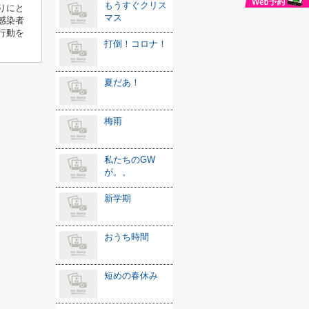
もうすぐクリス
りにと
マス
感染者
行動を
打倒！コロナ！
夏だあ！
梅雨
私たちのGW
が。。
新学期
おうち時間
短めの春休み