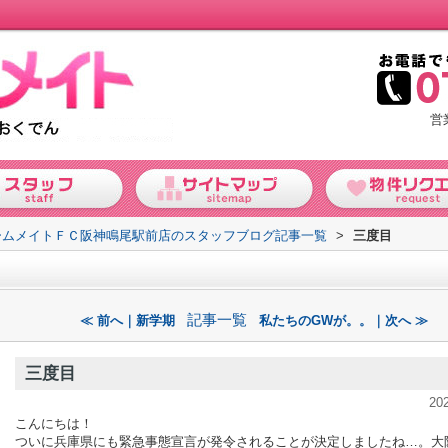
営
ームメイトＦＣ阪神鳴尾駅前店のスタッフブログ記事一覧
>
三度目
記事一覧
≪ 前へ｜新学期
私たちのGWが。。｜次へ ≫
三度目
20
こんにちは！
ついに兵庫県にも緊急事態宣言が発令されることが決定しましたね…。
大