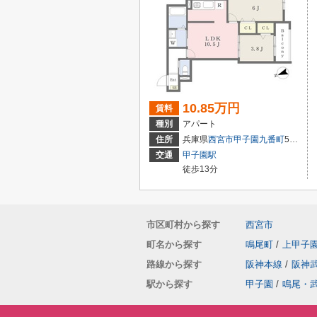
10.85万円
賃料
種別
アパート
住所
兵庫県
西宮市
甲子園九番町
5-16
交通
甲子園駅
徒歩13分
市区町村から探す
西宮市
町名から探す
鳴尾町
/
上甲子
路線から探す
阪神本線
/
阪神
駅から探す
甲子園
/
鳴尾・