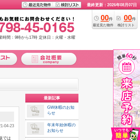
最終更新：2026年08月07日
00
00
件
件
最近見た物件
検討リスト
業時間：9時から17時
定休日：火曜・水曜
最新記事
GW休暇のお知
らせ
年末年始休暇の
21-04-23
お知らせ
阪では