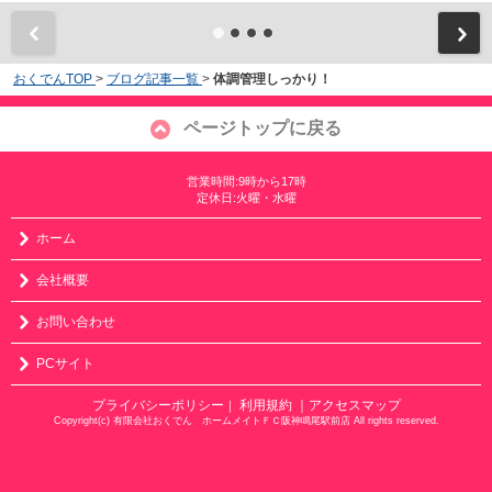
おくでんTOP
>
ブログ記事一覧
>
体調管理しっかり！
ページトップに戻る
営業時間:9時から17時
定休日:火曜・水曜
ホーム
会社概要
お問い合わせ
PCサイト
プライバシーポリシー
利用規約
｜アクセスマップ
｜
Copyright(c) 有限会社おくでん ホームメイトＦＣ阪神鳴尾駅前店 All rights reserved.