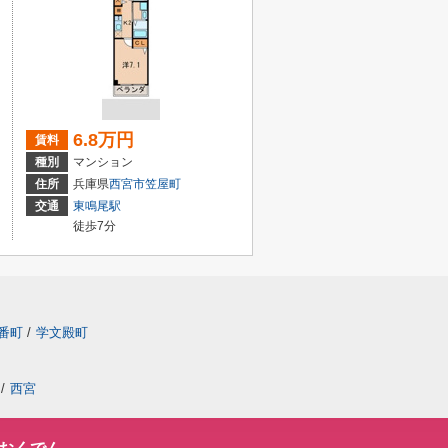
6.8万円
賃料
種別
マンション
住所
兵庫県
西宮市
笠屋町
交通
東鳴尾駅
徒歩7分
番町
/
学文殿町
/
西宮