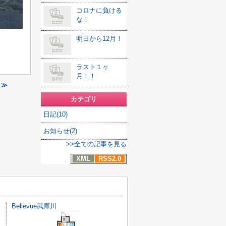
コロナに負ける
な！
明日から12月！
ラスト１ヶ
月！！
 ≫
カテゴリ
日記(10)
お知らせ(2)
>>全ての記事を見る
XML
RSS2.0
Bellevue武庫川