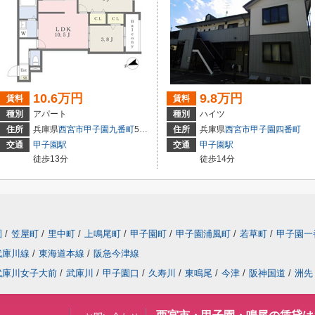
10.6万円
9.8万円
賃料
賃料
種別
アパート
種別
ハイツ
住所
兵庫県
西宮市
甲子園九番町
5-16
住所
兵庫県
西宮市
甲子園四番町
交通
甲子園駅
交通
甲子園駅
徒歩13分
徒歩14分
園
/
笠屋町
/
里中町
/
上鳴尾町
/
甲子園町
/
甲子園浦風町
/
若草町
/
甲子園一
武庫川線
/
東海道本線
/
阪急今津線
武庫川女子大前
/
武庫川
/
甲子園口
/
久寿川
/
東鳴尾
/
今津
/
阪神国道
/
洲先