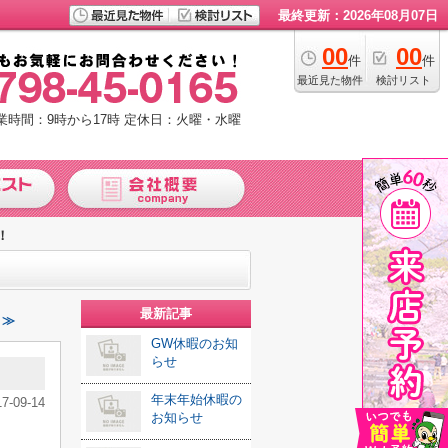
最終更新：2026年08月07日
00
00
件
件
最近見た物件
検討リスト
業時間：9時から17時
定休日：火曜・水曜
！
最新記事
 ≫
GW休暇のお知
らせ
年末年始休暇の
17-09-14
お知らせ