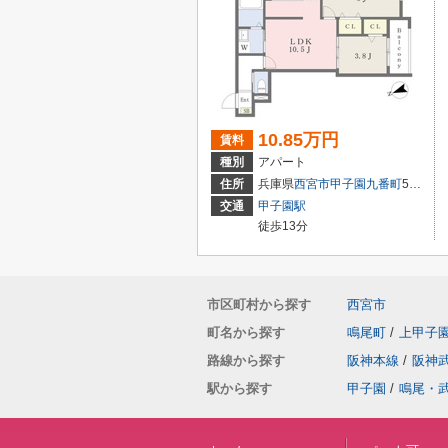
10.85万円
賃料
種別
アパート
住所
兵庫県
西宮市
甲子園九番町
5-16
交通
甲子園駅
徒歩13分
市区町村から探す
西宮市
町名から探す
鳴尾町
/
上甲子
路線から探す
阪神本線
/
阪神
駅から探す
甲子園
/
鳴尾・