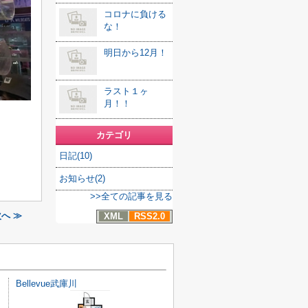
コロナに負ける
な！
明日から12月！
ラスト１ヶ
月！！
カテゴリ
日記(10)
お知らせ(2)
>>全ての記事を見る
次へ ≫
XML
RSS2.0
Bellevue武庫川