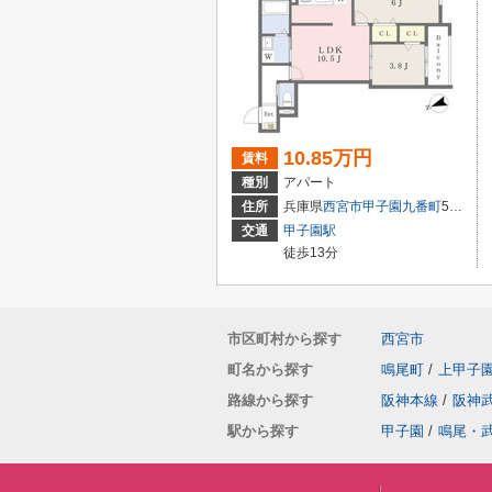
10.85万円
賃料
種別
アパート
住所
兵庫県
西宮市
甲子園九番町
5-16
交通
甲子園駅
徒歩13分
市区町村から探す
西宮市
町名から探す
鳴尾町
/
上甲子
路線から探す
阪神本線
/
阪神
駅から探す
甲子園
/
鳴尾・