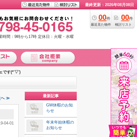
最終更新：2026年08月08日
00
00
件
件
最近見た物件
検討リスト
業時間：9時から17時
定休日：火曜・水曜
す(*'▽')
最新記事
次へ ≫
GW休暇のお知
らせ
年末年始休暇の
19-04-01
お知らせ