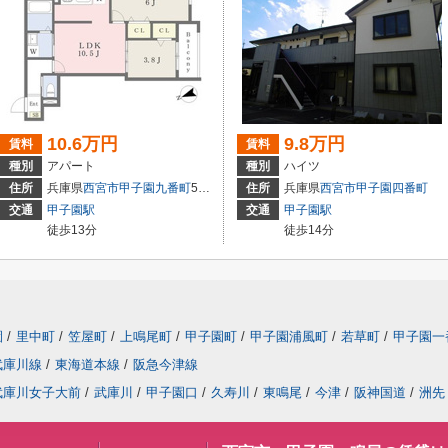
10.6万円
9.8万円
賃料
賃料
種別
アパート
種別
ハイツ
住所
兵庫県
西宮市
甲子園九番町
5-16
住所
兵庫県
西宮市
甲子園四番町
交通
甲子園駅
交通
甲子園駅
徒歩13分
徒歩14分
園
/
里中町
/
笠屋町
/
上鳴尾町
/
甲子園町
/
甲子園浦風町
/
若草町
/
甲子園一
武庫川線
/
東海道本線
/
阪急今津線
武庫川女子大前
/
武庫川
/
甲子園口
/
久寿川
/
東鳴尾
/
今津
/
阪神国道
/
洲先