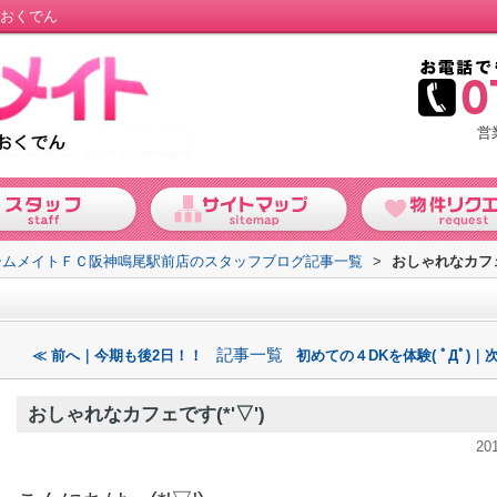
｜おくでん
営
ームメイトＦＣ阪神鳴尾駅前店のスタッフブログ記事一覧
>
おしゃれなカフェで
記事一覧
≪ 前へ｜今期も後2日！！
初めての４DKを体験( ﾟДﾟ)｜
おしゃれなカフェです(*'▽')
20