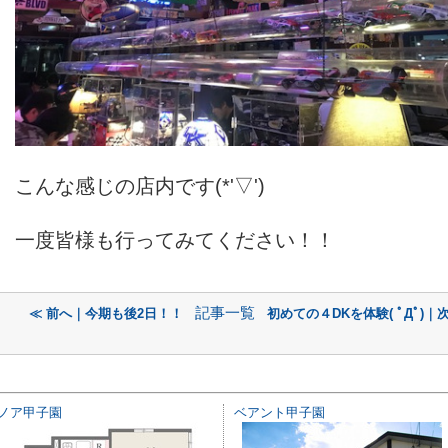
こんな感じの店内です(*'▽')
一度皆様も行ってみてください！！
記事一覧
≪ 前へ｜今期も後2日！！
初めての４DKを体験( ﾟДﾟ)｜
ノア甲子園
ベアント甲子園