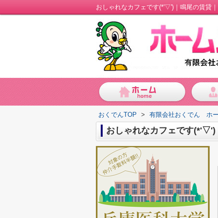
おしゃれなカフェです(*'▽')｜鳴尾の賃貸
おくでんTOP
>
有限会社おくでん ホ
おしゃれなカフェです(*'▽')