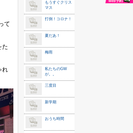
もうすぐクリス
マス
打倒！コロナ！
って
夏だあ！
をた
梅雨
ゃれ
私たちのGW
が。。
三度目
新学期
おうち時間