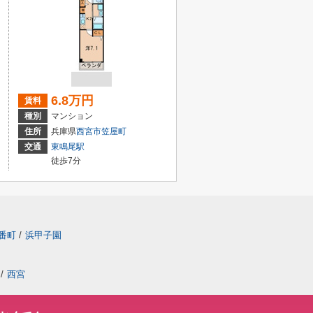
6.8万円
賃料
種別
マンション
住所
兵庫県
西宮市
笠屋町
交通
東鳴尾駅
徒歩7分
番町
/
浜甲子園
/
西宮