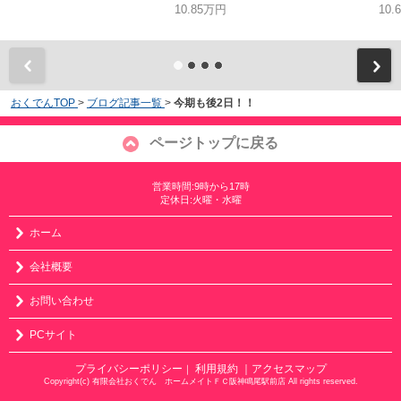
10.85万円
10.
おくでんTOP
>
ブログ記事一覧
>
今期も後2日！！
ページトップに戻る
営業時間:9時から17時
定休日:火曜・水曜
ホーム
会社概要
お問い合わせ
PCサイト
プライバシーポリシー
利用規約
｜アクセスマップ
｜
Copyright(c) 有限会社おくでん ホームメイトＦＣ阪神鳴尾駅前店 All rights reserved.