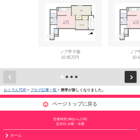
ノア甲子園
ノア
10.85万円
10.
おくでんTOP
>
ブログ記事一覧
>
携帯が新しくなりました。
ページトップに戻る
営業時間:9時から17時
定休日:火曜・水曜
ホーム