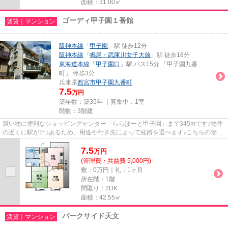
面積：31.00㎡
ゴーディ甲子園１番館
賃貸｜マンション
阪神本線
「
甲子園
」駅 徒歩12分
阪神本線
「
鳴尾・武庫川女子大前
」駅 徒歩18分
東海道本線
「
甲子園口
」駅 バス15分 「甲子園九番
町」 停歩3分
兵庫県
西宮市
甲子園九番町
7.5
万円
築年数：築35年 ｜募集中：
1室
階数：3階建
買い物に便利なショッピングセンター「ららぽーと甲子園」まで345mです♪物件
の近くに駅が2つあるため、用途や行き先によって経路を選べます♪こちらの物件
は駅まで徒歩で12分で到着しま...
7.5
万
円
(管理費・共益費 5,000円)
敷：0万円｜礼：1ヶ月
所在階：1階
間取り：2DK
面積：42.55㎡
パークサイド天文
賃貸｜マンション