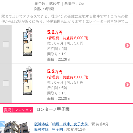
築年数：築26年 ｜募集中：
2室
階数：6階建
駅まで歩いてアクセスできる、徒歩4分の距離に立地する物件です！こちらの物
件からは2駅が近くにあり、移動範囲も広がります！エレベーター付き物件で
す！設備が充実したマンションタ...
5.2
万
円
(管理費・共益費 8,000円)
敷：0ヶ月｜礼：5万円
所在階：4階
間取り：1K
面積：22.28㎡
5.2
万
円
(管理費・共益費 8,000円)
敷：0ヶ月｜礼：5万円
所在階：6階
間取り：1K
面積：22.28㎡
ロンターノ甲子園
賃貸｜マンション
阪神本線
「
鳴尾・武庫川女子大前
」駅 徒歩8分
阪神本線
「
甲子園
」駅 徒歩12分