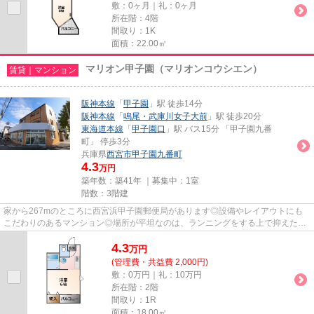
敷：0ヶ月｜礼：0ヶ月
所在階：4階
間取り：1K
面積：22.00㎡
マリオン甲子園（マリオンコウシエン）
賃貸｜マンション
阪神本線
「
甲子園
」駅 徒歩14分
阪神本線
「
鳴尾・武庫川女子大前
」駅 徒歩20分
東海道本線
「
甲子園口
」駅 バス15分 「甲子園九番
町」 停歩3分
兵庫県
西宮市
甲子園九番町
4.3
万円
築年数：築41年 ｜募集中：
1室
階数：3階建
家から267mのところに西宮浜甲子園郵便局があります◎設備やレイアウトにも
こだわりのあるマンション◎場所が平坦なのは、ランニングをする上で抑えたい
ポイントですね◎駅まで歩いて14分...
4.3
万
円
(管理費・共益費 2,000円)
敷：0万円｜礼：10万円
所在階：2階
間取り：1R
面積：18.00㎡