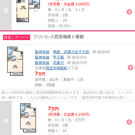
(管理費・共益費 3,000円)
敷：0ヶ月｜礼：1ヶ月
所在階：1階
間取り：1R
面積：26.28㎡
フジパレス西宮鳴尾Ⅱ番館
賃貸｜アパート
阪神本線
「
鳴尾・武庫川女子大前
」駅 徒歩8分
阪神本線
「
甲子園
」駅 徒歩18分
阪神本線
「
武庫川
」駅 徒歩23分
兵庫県
西宮市
鳴尾町
２丁目
7
万円
築年数：築1年 ｜募集中：
1室
階数：3階建
家から450mの場所に西宮鳴尾郵便局があります。徒歩8分に駅のある、ニーズの
高い物件です。こちらの物件はマンションです。2駅利用可能で利便性の高い物
件です。当社スタッフが地域の...
7
万
円
(管理費・共益費 4,100円)
敷：0ヶ月｜礼：8万円
所在階：2階
間取り：1K