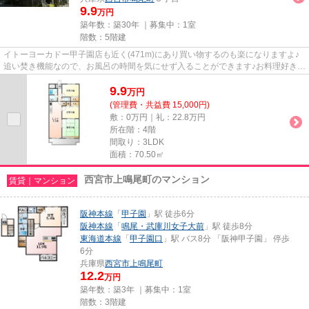
9.9
万円
築年数：築30年 ｜募集中：
1室
階数：5階建
イトーヨーカドー甲子園店も近く(471m)にあり買い物するのも楽になりますよ♪
追い焚き機能なので、お風呂の時間を気にせず入ることができます♪お料理好きに
は堪らない、システムキッチ...
9.9
万
円
(管理費・共益費 15,000円)
敷：0万円｜礼：22.8万円
所在階：4階
間取り：3LDK
面積：70.50㎡
西宮市上鳴尾町のマンション
賃貸｜マンション
阪神本線
「
甲子園
」駅 徒歩6分
阪神本線
「
鳴尾・武庫川女子大前
」駅 徒歩8分
東海道本線
「
甲子園口
」駅 バス8分 「阪神甲子園」 停歩
6分
兵庫県
西宮市
上鳴尾町
12.2
万円
築年数：築3年 ｜募集中：
1室
階数：3階建