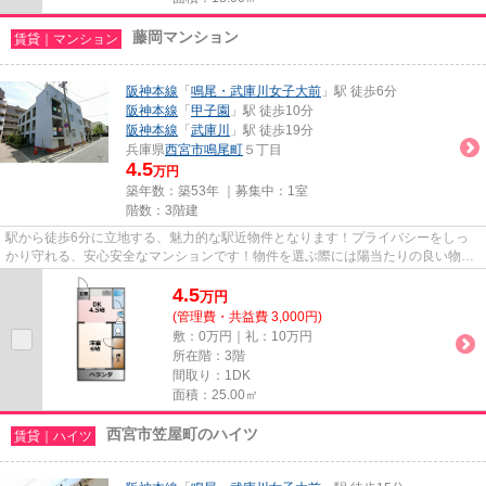
藤岡マンション
賃貸｜マンション
阪神本線
「
鳴尾・武庫川女子大前
」駅 徒歩6分
阪神本線
「
甲子園
」駅 徒歩10分
阪神本線
「
武庫川
」駅 徒歩19分
兵庫県
西宮市
鳴尾町
５丁目
4.5
万円
築年数：築53年 ｜募集中：
1室
階数：3階建
駅から徒歩6分に立地する、魅力的な駅近物件となります！プライバシーをしっ
かり守れる、安心安全なマンションです！物件を選ぶ際には陽当たりの良い物件
を探したいですね！今回はそん...
4.5
万
円
(管理費・共益費 3,000円)
敷：0万円｜礼：10万円
所在階：3階
間取り：1DK
面積：25.00㎡
西宮市笠屋町のハイツ
賃貸｜ハイツ