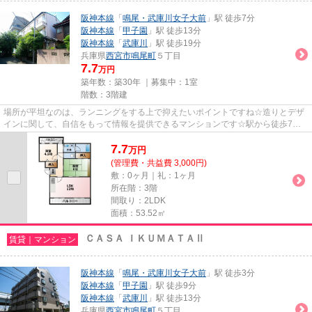
阪神本線
「
鳴尾・武庫川女子大前
」駅 徒歩7分
阪神本線
「
甲子園
」駅 徒歩13分
阪神本線
「
武庫川
」駅 徒歩19分
兵庫県
西宮市
鳴尾町
５丁目
7.7
万円
築年数：築30年 ｜募集中：
1室
階数：3階建
場所が平坦なのは、ランニングをする上で抑えたいポイントですね☆造りとデザ
インに関して、自信をもって情報を提供できるマンションです☆駅から徒歩7分
の物件で、アクセス良好です☆気...
7.7
万
円
(管理費・共益費 3,000円)
敷：0ヶ月｜礼：1ヶ月
所在階：3階
間取り：2LDK
面積：53.52㎡
ＣＡＳＡ ＩＫＵＭＡＴＡⅡ
賃貸｜マンション
阪神本線
「
鳴尾・武庫川女子大前
」駅 徒歩3分
阪神本線
「
甲子園
」駅 徒歩9分
阪神本線
「
武庫川
」駅 徒歩13分
兵庫県
西宮市
鳴尾町
５丁目