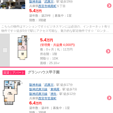
阪神本線
「
武庫川
」駅 徒歩19分
兵庫県
西宮市
鳴尾町
５丁目
5.4
万円
築年数：築29年 ｜募集中：
1室
階数：3階建
こちらの物件はマンションです☆ビジネスマンには必須の、インターネット有り
物件です☆徒歩5分で駅にアクセス可能な、魅力的な駅近物件です☆「ロンター
ノ甲子園」のここがイチオシ☆西宮...
5.4
万
円
(管理費・共益費 4,000円)
敷：0ヶ月｜礼：11万円
所在階：1階
間取り：1DK
面積：25.10㎡
グランハウス甲子園
賃貸｜アパート
阪神本線
「
武庫川
」駅 徒歩17分
阪神武庫川線
「
東鳴尾
」駅 徒歩7分
阪神武庫川線
「
洲先
」駅 徒歩12分
兵庫県
西宮市
笠屋町
6.4
万円
築年数：築4年 ｜募集中：
1室
階数：3階建