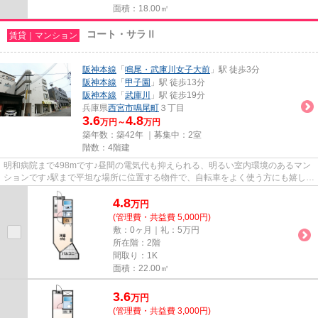
面積：18.00㎡
コート・サラⅡ
賃貸｜マンション
阪神本線
「
鳴尾・武庫川女子大前
」駅 徒歩3分
阪神本線
「
甲子園
」駅 徒歩13分
阪神本線
「
武庫川
」駅 徒歩19分
兵庫県
西宮市
鳴尾町
３丁目
3.6
4.8
万円～
万円
築年数：築42年 ｜募集中：
2室
階数：4階建
明和病院まで498mです♪昼間の電気代も抑えられる、明るい室内環境のあるマン
ションです♪駅まで平坦な場所に位置する物件で、自転車をよく使う方にも嬉しい
立地です♪ご利用可能な駅が2...
4.8
万
円
(管理費・共益費 5,000円)
敷：0ヶ月｜礼：5万円
所在階：2階
間取り：1K
面積：22.00㎡
3.6
万
円
(管理費・共益費 3,000円)