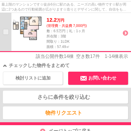
最上階のマンションです☆徒歩6分に駅のある、ニーズの高い物件です☆駅が周
辺に2つあるので行動範囲が広がります☆造りとデザインに関して、自信をもっ
て情報を提供できるマンションです...
12.2
万
円
(管理費・共益費 7,000円)
敷：6.5万円｜礼：1ヶ月
所在階：3階
間取り：1LDK
面積：57.49㎡
該当公開件数
14
棟 空き数
17
件
1-14
棟表示
チェックした物件をまとめて
検討リストに追加
お問い合わせ
さらに条件を絞り込む
物件リクエスト
ページトップに戻る