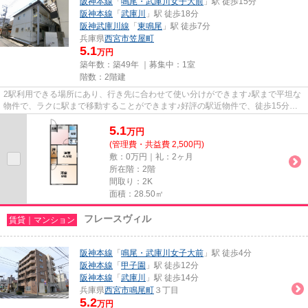
阪神本線
「
鳴尾・武庫川女子大前
」駅 徒歩15分
阪神本線
「
武庫川
」駅 徒歩18分
阪神武庫川線
「
東鳴尾
」駅 徒歩7分
兵庫県
西宮市
笠屋町
5.1
万円
築年数：築49年 ｜募集中：
1室
階数：2階建
2駅利用できる場所にあり、行き先に合わせて使い分けができます♪駅まで平坦な
物件で、ラクに駅まで移動することができます♪好評の駅近物件で、徒歩15分で
のアクセスが可能です♪当社ス...
5.1
万
円
(管理費・共益費 2,500円)
敷：0万円｜礼：2ヶ月
所在階：2階
間取り：2K
面積：28.50㎡
フレースヴィル
賃貸｜マンション
阪神本線
「
鳴尾・武庫川女子大前
」駅 徒歩4分
阪神本線
「
甲子園
」駅 徒歩12分
阪神本線
「
武庫川
」駅 徒歩14分
兵庫県
西宮市
鳴尾町
３丁目
5.2
万円