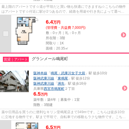
最上階のアパートです☆道が平坦だと買い物も快適にできますね☆こちらの物件
はアパートです☆付近に駅が2つあるので、経路を用途や行き先によって選べる
物件です☆西宮市エリアにある賃貸...
6.4
万
円
(管理費・共益費 7,000円)
敷：0ヶ月｜礼：0ヶ月
所在階：3階
間取り：1K
面積：20.35㎡
グランメール鳴尾町
賃貸｜アパート
阪神本線
「
鳴尾・武庫川女子大前
」駅 徒歩10分
阪神武庫川線
「
東鳴尾
」駅 徒歩12分
阪神武庫川線
「
洲先
」駅 徒歩16分
兵庫県
西宮市
鳴尾町
２丁目
6.5
万円
築年数：築4年 ｜募集中：
1室
階数：3階建
薬や日用品を買うのに便利なキリン堂鳴尾店まで349mです。こちらは徒歩10分
に立地する物件です。駅まで平坦で、自転車での移動もラクな物件です。こちら
のアパートからは2駅が近くにあ...
6.5
万
円