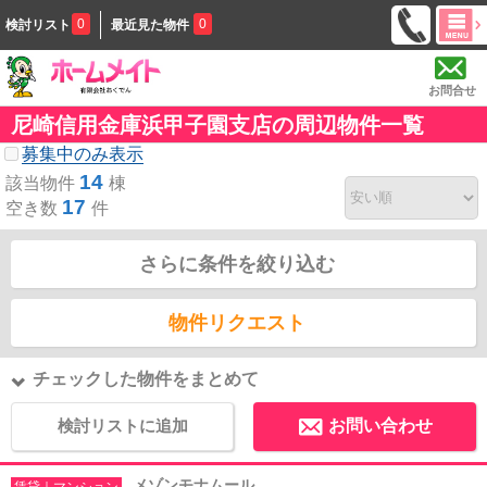
0
0
検討リスト
最近見た物件
お問合せ
尼崎信用金庫浜甲子園支店の周辺物件一覧
募集中のみ表示
14
該当物件
棟
17
空き数
件
さらに条件を絞り込む
物件リクエスト
チェックした物件をまとめて
検討リストに追加
お問い合わせ
メゾンモナムール
賃貸｜マンション