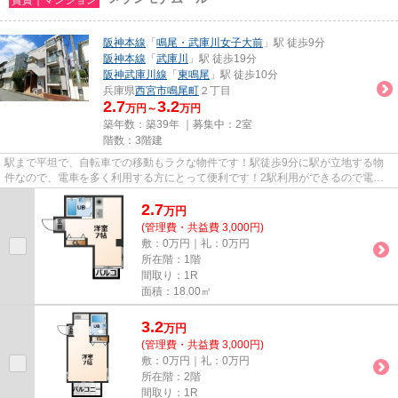
阪神本線
「
鳴尾・武庫川女子大前
」駅 徒歩9分
阪神本線
「
武庫川
」駅 徒歩19分
阪神武庫川線
「
東鳴尾
」駅 徒歩10分
兵庫県
西宮市
鳴尾町
２丁目
2.7
3.2
万円～
万円
築年数：築39年 ｜募集中：
2室
階数：3階建
駅まで平坦で、自転車での移動もラクな物件です！駅徒歩9分に駅が立地する物
件なので、電車を多く利用する方にとって便利です！2駅利用ができるので電車
の利用に役立つ物件です！こち...
2.7
万
円
(管理費・共益費 3,000円)
敷：0万円｜礼：0万円
所在階：1階
間取り：1R
面積：18.00㎡
3.2
万
円
(管理費・共益費 3,000円)
敷：0万円｜礼：0万円
所在階：2階
間取り：1R