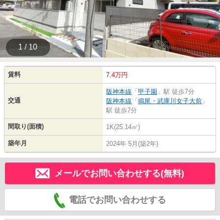
1 / 10
賃料
7.4万円
阪神本線
「
甲子園
」駅 徒歩7分
交通
阪神本線
「
鳴尾・武庫川女子大前
」
駅 徒歩7分
間取り(面積)
1K(25.14㎡)
築年月
2024年 5月(築2年)
メールでお問い合わせする(無料)
電話でお問い合わせする