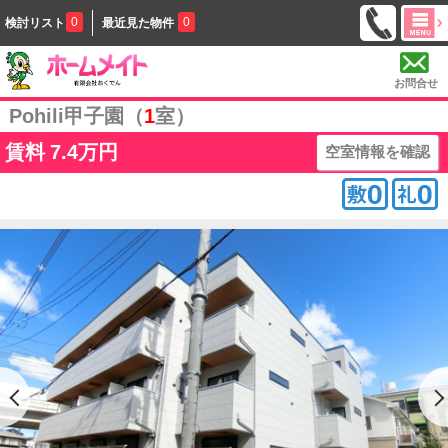
0
0
検討リスト
最近見た物件
お問合せ
Pohili甲子園（
1
室）
賃料
7.4万円
空室情報を確認