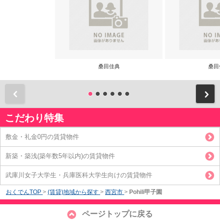
桑田佳典
桑田
前
こだわり特集
敷金・礼金0円の賃貸物件
新築・築浅(築年数5年以内)の賃貸物件
武庫川女子大学生・兵庫医科大学生向けの賃貸物件
おくでんTOP
>
(賃貸)地域から探す
>
西宮市
>
Pohili甲子園
ページトップに戻る