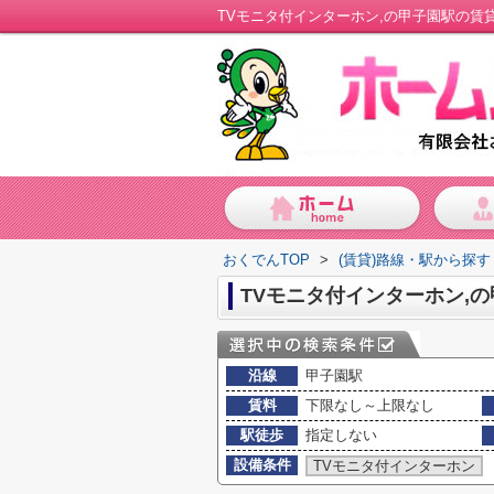
TVモニタ付インターホン,の甲子園駅の賃
おくでんTOP
>
(賃貸)路線・駅から探す
TVモニタ付インターホン,
沿線
甲子園駅
賃料
下限なし～上限なし
駅徒歩
指定しない
設備条件
TVモニタ付インターホン