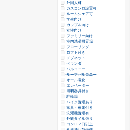
外国人可
ガスコンロ設置可
ルームシェア可
学生向け
カップル向け
女性向け
ファミリー向け
室内洗濯機置場
フローリング
ロフト付き
メゾネット
ベランダ
バルコニー
ルーフバルコニー
オール電化
エレベーター
照明器具付き
駐輪場
バイク置場あり
家具・家電付き
洗濯機置場有
外観タイル張り
コンロ２口以上
食器洗い乾燥機