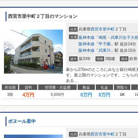
西宮市里中町２丁目のマンション
兵庫県
西宮市
里中町
２丁目
住所
交通
阪神本線
「
鳴尾・武庫川女子大
阪神本線
「
甲子園
」駅 徒歩14分
阪神本線
「
武庫川
」駅 徒歩15分
築33年
3階建
鉄骨
築年
階数
構造
家から270mのところにみなと銀行鳴
す。最上階のマンションです。こちらの
ある...
所在階
賃料
管理費・共益費
敷金
礼金
間取り
4
万円
0万円
0万円
3階
5,000円
1K
1
ボヌール里中
兵庫県
西宮市
里中町
２丁目
住所