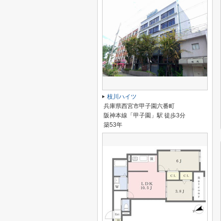
枝川ハイツ
兵庫県西宮市甲子園六番町
阪神本線「甲子園」駅 徒歩3分
築53年