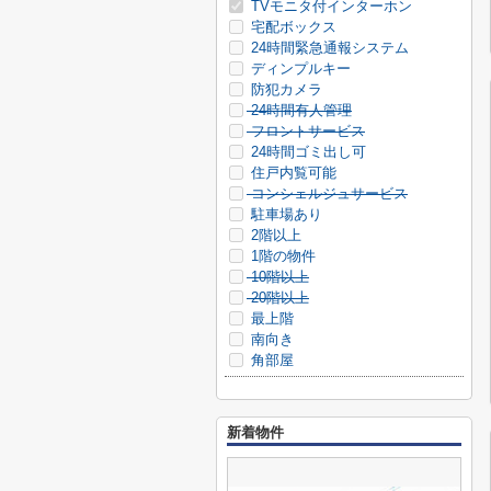
TVモニタ付インターホン
宅配ボックス
24時間緊急通報システム
ディンプルキー
防犯カメラ
24時間有人管理
フロントサービス
24時間ゴミ出し可
住戸内覧可能
コンシェルジュサービス
駐車場あり
2階以上
1階の物件
10階以上
20階以上
最上階
南向き
角部屋
新着物件