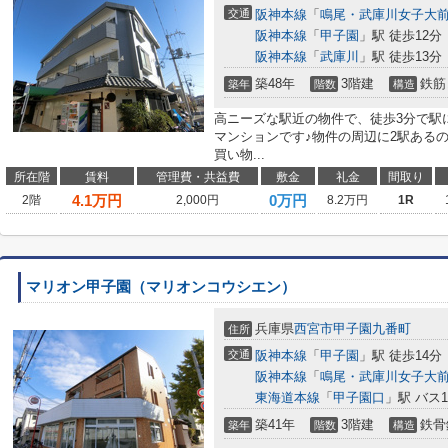
交通
阪神本線
「
鳴尾・武庫川女子大
阪神本線
「
甲子園
」駅 徒歩12分
阪神本線
「
武庫川
」駅 徒歩13分
築48年
3階建
鉄筋
築年
階数
構造
高ニーズな駅近の物件で、徒歩3分で駅
マンションです♪物件の周辺に2駅ある
買い物...
所在階
賃料
管理費・共益費
敷金
礼金
間取り
4.1
万円
0万円
2階
2,000円
8.2万円
1R
マリオン甲子園（マリオンコウシエン）
兵庫県
西宮市
甲子園九番町
住所
交通
阪神本線
「
甲子園
」駅 徒歩14分
阪神本線
「
鳴尾・武庫川女子大
東海道本線
「
甲子園口
」駅 バス
築41年
3階建
鉄骨
築年
階数
構造