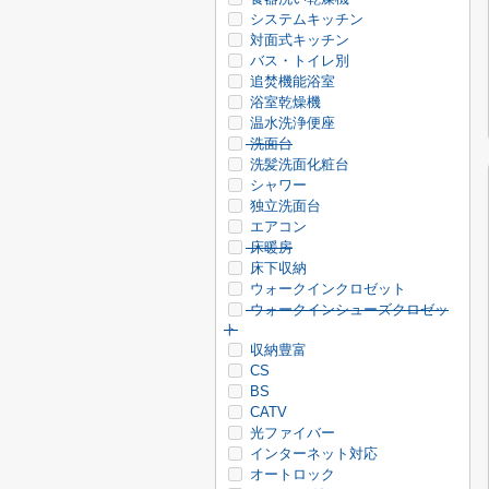
システムキッチン
対面式キッチン
バス・トイレ別
追焚機能浴室
浴室乾燥機
温水洗浄便座
洗面台
洗髪洗面化粧台
シャワー
独立洗面台
エアコン
床暖房
床下収納
ウォークインクロゼット
ウォークインシューズクロゼッ
ト
収納豊富
CS
BS
CATV
光ファイバー
インターネット対応
オートロック