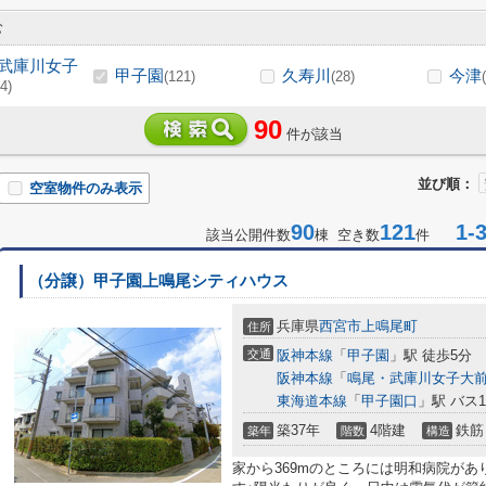
む
武庫川女子
甲子園
久寿川
今津
(121)
(28)
4)
90
件が該当
並び順：
空室物件のみ表示
90
121
1-3
該当公開件数
棟 空き数
件
（分譲）甲子園上鳴尾シティハウス
兵庫県
西宮市
上鳴尾町
住所
交通
阪神本線
「
甲子園
」駅 徒歩5分
阪神本線
「
鳴尾・武庫川女子大
東海道本線
「
甲子園口
」駅 バス
築37年
4階建
鉄筋
築年
階数
構造
家から369mのところには明和病院があ