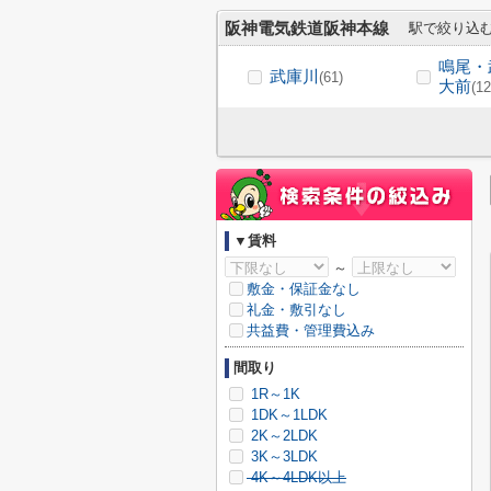
阪神電気鉄道阪神本線
駅で絞り込
鳴尾・
武庫川
(61)
大前
(12
▼賃料
～
敷金・保証金なし
礼金・敷引なし
共益費・管理費込み
間取り
1R～1K
1DK～1LDK
2K～2LDK
3K～3LDK
4K～4LDK以上