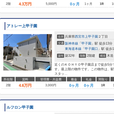
4.3
万円
0ヶ月
2階
5,000円
1ヶ月
1R
1
アトレー上甲子園
兵庫県
西宮市
上甲子園
２丁目
住所
交通
阪神本線
「
甲子園
」駅 徒歩13分
東海道本線
「
甲子園口
」駅 徒歩1
築32年
2階建
木造
築年
階数
構造
近くのＫＯＨＹＯ甲子園店まで徒歩5分
す。最上階の物件です。この物件は、駅
スタッ...
所在階
賃料
管理費・共益費
敷金
礼金
間取り
4.6
万円
0ヶ月
0ヶ月
2階
3,000円
1R
ルフロン甲子園