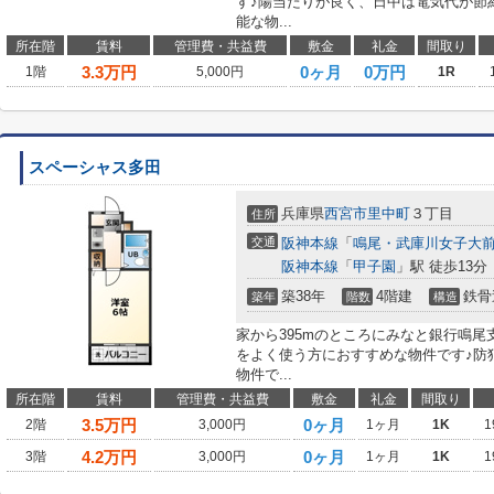
す♪陽当たりが良く、日中は電気代が節
能な物...
所在階
賃料
管理費・共益費
敷金
礼金
間取り
3.3
万円
0ヶ月
0万円
1階
5,000円
1R
スペーシャス多田
兵庫県
西宮市
里中町
３丁目
住所
交通
阪神本線
「
鳴尾・武庫川女子大
阪神本線
「
甲子園
」駅 徒歩13分
築38年
4階建
鉄骨
築年
階数
構造
家から395mのところにみなと銀行鳴尾
をよく使う方におすすめな物件です♪防
物件で...
所在階
賃料
管理費・共益費
敷金
礼金
間取り
3.5
万円
0ヶ月
2階
3,000円
1ヶ月
1K
1
4.2
万円
0ヶ月
3階
3,000円
1ヶ月
1K
1