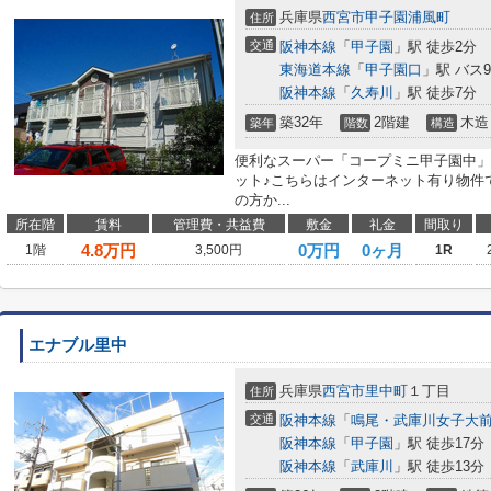
兵庫県
西宮市
甲子園浦風町
住所
交通
阪神本線
「
甲子園
」駅 徒歩2分
東海道本線
「
甲子園口
」駅 バス
阪神本線
「
久寿川
」駅 徒歩7分
築32年
2階建
木造
築年
階数
構造
便利なスーパー「コープミニ甲子園中」ま
ット♪こちらはインターネット有り物件
の方か...
所在階
賃料
管理費・共益費
敷金
礼金
間取り
4.8
万円
0万円
0ヶ月
1階
3,500円
1R
エナブル里中
兵庫県
西宮市
里中町
１丁目
住所
交通
阪神本線
「
鳴尾・武庫川女子大
阪神本線
「
甲子園
」駅 徒歩17分
阪神本線
「
武庫川
」駅 徒歩13分