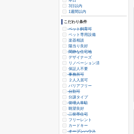
本日
3日以内
1週間以内
こだわり条件
ペット飼育可
ペット専用設備
楽器相談
陽当り良好
閑静な住宅地
デザイナーズ
リノベーション済
保証人不要
事務所可
２人入居可
バリアフリー
分割可
分譲タイプ
管理人常駐
眺望良好
二世帯住宅
フリーレント
カードキー
オープンハウス