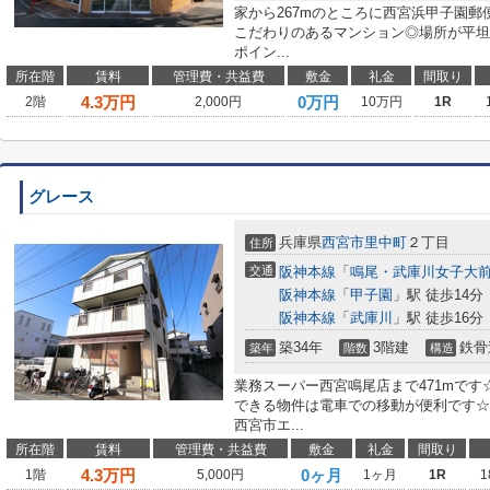
家から267mのところに西宮浜甲子園
こだわりのあるマンション◎場所が平坦
ポイン...
所在階
賃料
管理費・共益費
敷金
礼金
間取り
4.3
万円
0万円
2階
2,000円
10万円
1R
グレース
兵庫県
西宮市
里中町
２丁目
住所
交通
阪神本線
「
鳴尾・武庫川女子大
阪神本線
「
甲子園
」駅 徒歩14分
阪神本線
「
武庫川
」駅 徒歩16分
築34年
3階建
鉄骨
築年
階数
構造
業務スーパー西宮鳴尾店まで471mです
できる物件は電車での移動が便利です☆
西宮市エ...
所在階
賃料
管理費・共益費
敷金
礼金
間取り
4.3
万円
0ヶ月
1階
5,000円
1ヶ月
1R
1