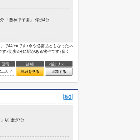
9分 「阪神甲子園」 停歩4分
で449mです♪今や必需品ともなったネ
です♪徒歩2分に駅がある物件です♪多く
面積
詳細
検討リスト
21.10㎡
詳細を見る
追加する
前
」駅 徒歩7分