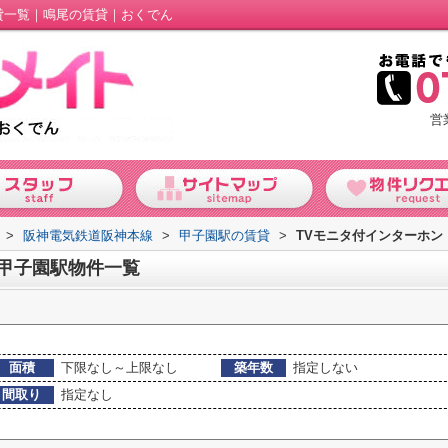
貸一覧｜鳴尾の賃貸｜おくでん
営
>
阪神電気鉄道阪神本線
>
甲子園駅の賃貸
>
TVモニタ付インターホン
の甲子園駅物件一覧
面積
下限なし～上限なし
築年数
指定しない
間取り
指定なし