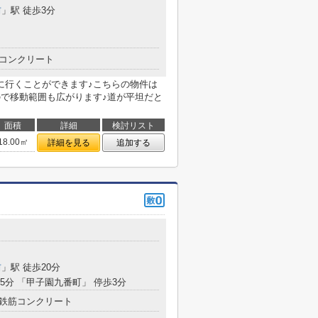
前
」駅 徒歩3分
コンクリート
に行くことができます♪こちらの物件は
ので移動範囲も広がります♪道が平坦だと
面積
詳細
検討リスト
18.00㎡
詳細を見る
追加する
前
」駅 徒歩20分
15分 「甲子園九番町」 停歩3分
鉄筋コンクリート