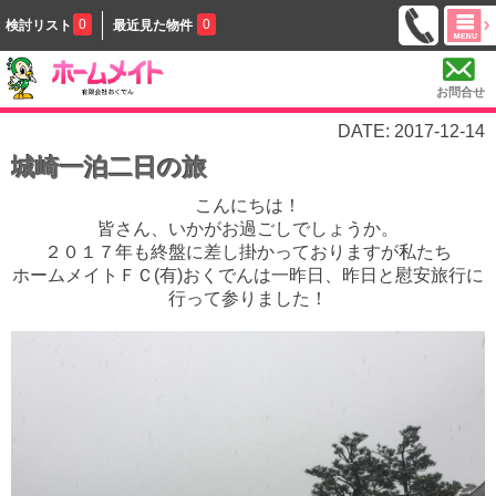
0
0
検討リスト
最近見た物件
お問合せ
DATE: 2017-12-14
城崎一泊二日の旅
こんにちは！
皆さん、いかがお過ごしでしょうか。
２０１７年も終盤に差し掛かっておりますが私たち
ホームメイトＦＣ(有)おくでんは一昨日、昨日と慰安旅行に
行って参りました！