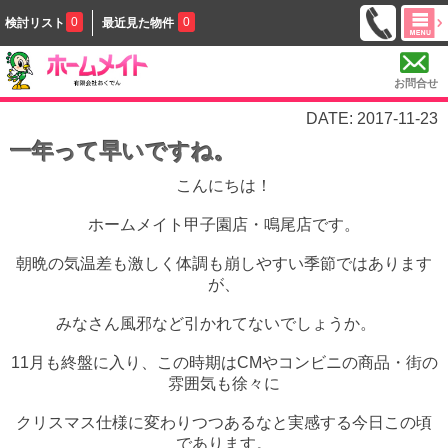
0
0
検討リスト
最近見た物件
お問合せ
DATE: 2017-11-23
一年って早いですね。
こんにちは！
ホームメイト甲子園店・鳴尾店です。
朝晩の気温差も激しく体調も崩しやすい季節ではあります
が、
みなさん風邪など引かれてないでしょうか。
11月も終盤に入り、この時期はCMやコンビニの商品・街の
雰囲気も
徐々に
クリスマス仕様に変わりつつあるなと実感する今日この頃
であります。