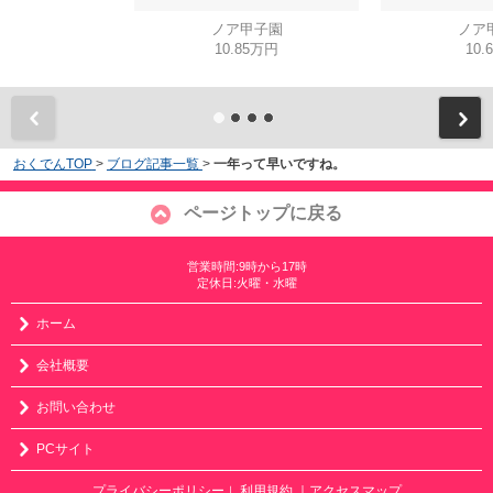
ノア甲子園
ノア
10.85万円
10.
おくでんTOP
>
ブログ記事一覧
>
一年って早いですね。
ページトップに戻る
営業時間:9時から17時
定休日:火曜・水曜
ホーム
会社概要
お問い合わせ
PCサイト
プライバシーポリシー
利用規約
｜アクセスマップ
｜