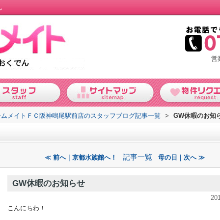
ん
営
ームメイトＦＣ阪神鳴尾駅前店のスタッフブログ記事一覧
>
GW休暇のお知
記事一覧
≪ 前へ｜京都水族館へ！
母の日｜次へ ≫
GW休暇のお知らせ
20
こんにちわ！