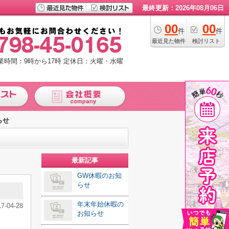
最終更新：2026年08月06日
00
00
件
件
最近見た物件
検討リスト
業時間：9時から17時
定休日：火曜・水曜
らせ
最新記事
GW休暇のお知
らせ
年末年始休暇の
17-04-28
お知らせ