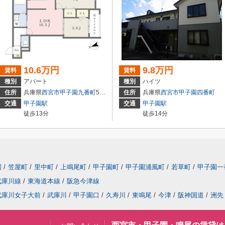
10.6万円
9.8万円
賃料
賃料
種別
アパート
種別
ハイツ
住所
兵庫県
西宮市
甲子園九番町
5-16
住所
兵庫県
西宮市
甲子園四番町
交通
甲子園駅
交通
甲子園駅
徒歩13分
徒歩14分
園
/
笠屋町
/
里中町
/
上鳴尾町
/
甲子園町
/
甲子園浦風町
/
若草町
/
甲子園一
武庫川線
/
東海道本線
/
阪急今津線
武庫川女子大前
/
武庫川
/
甲子園口
/
久寿川
/
東鳴尾
/
今津
/
阪神国道
/
洲先