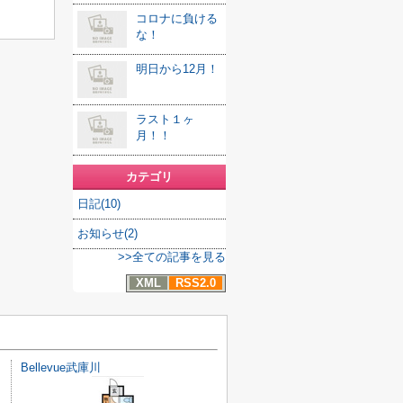
コロナに負ける
な！
明日から12月！
ラスト１ヶ
月！！
カテゴリ
日記(10)
お知らせ(2)
>>全ての記事を見る
XML
RSS2.0
Bellevue武庫川