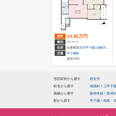
10.85万円
賃料
種別
アパート
住所
兵庫県
西宮市
甲子園九番町
5-16
交通
甲子園駅
徒歩13分
市区町村から探す
西宮市
町名から探す
鳴尾町
/
上甲子
路線から探す
阪神本線
/
阪神
駅から探す
甲子園
/
鳴尾・