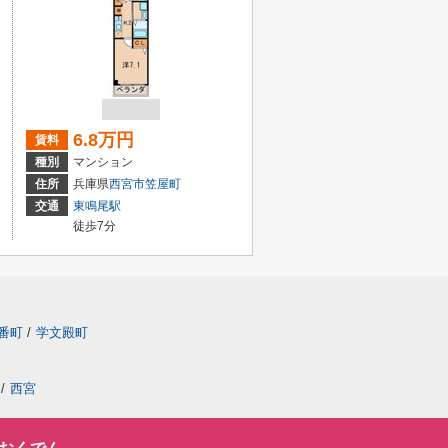
6.8万円
賃料
種別
マンション
住所
兵庫県
西宮市
笠屋町
交通
東鳴尾駅
徒歩7分
番町
/
学文殿町
/
西宮