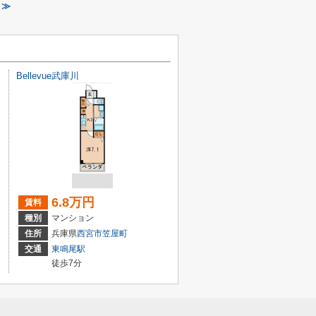
 ≫
Bellevue武庫川
6.8万円
賃料
種別
マンション
住所
兵庫県
西宮市
笠屋町
交通
東鳴尾駅
徒歩7分