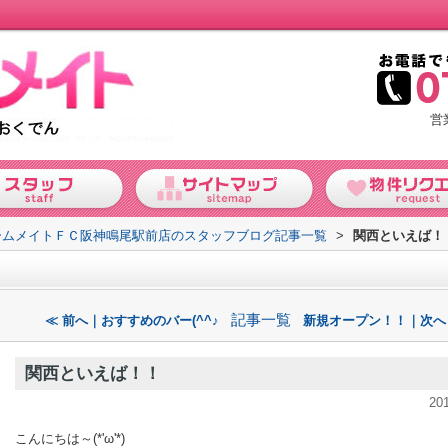
営
ームメイトＦＣ阪神鳴尾駅前店のスタッフブログ記事一覧
>
関西といえば！
記事一覧
≪ 前へ｜おすすめのバー(^^♪
新規オープン！！｜次へ
関西といえば！！
20
こんにちは～(*'ω'*)