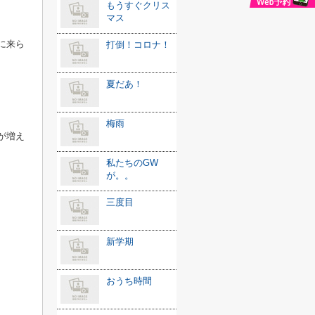
もうすぐクリス
マス
に来ら
打倒！コロナ！
夏だあ！
梅雨
が増え
私たちのGW
が。。
三度目
新学期
おうち時間