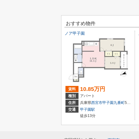
おすすめ物件
ノア甲子園
10.85万円
賃料
種別
アパート
住所
兵庫県
西宮市
甲子園九番町
5-16
交通
甲子園駅
徒歩13分