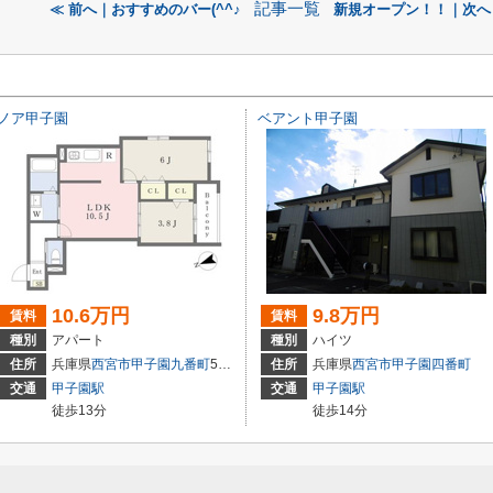
記事一覧
≪ 前へ｜おすすめのバー(^^♪
新規オープン！！｜次へ
ノア甲子園
ベアント甲子園
10.6万円
9.8万円
賃料
賃料
種別
アパート
種別
ハイツ
住所
兵庫県
西宮市
甲子園九番町
5-16
住所
兵庫県
西宮市
甲子園四番町
交通
甲子園駅
交通
甲子園駅
徒歩13分
徒歩14分