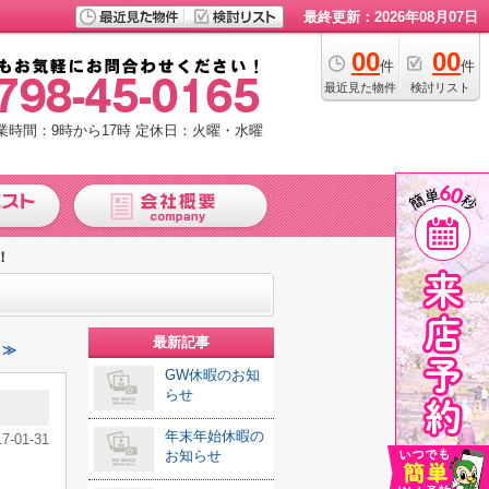
最終更新：2026年08月07日
00
00
件
件
最近見た物件
検討リスト
業時間：9時から17時
定休日：火曜・水曜
！
最新記事
 ≫
GW休暇のお知
らせ
年末年始休暇の
17-01-31
お知らせ