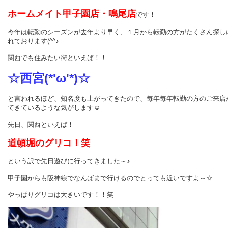
ホ
ームメイト甲子園店・鳴尾店
です！
今年は転勤のシーズンが去年より早く、１月から転勤の方がたくさん探し
れております(^^♪
関西でも住みたい街といえば！！
☆西宮(*'ω'*)☆
と言われるほど、知名度も上がってきたので、毎年毎年転勤の方のご来店
てきているような気がします☺
先日、関西といえば！
道頓堀のグリコ！笑
という訳で先日遊びに行ってきました～♪
甲子園からも阪神線でなんばまで行けるのでとっても近いですよ～☆
やっぱりグリコは大きいです！！笑