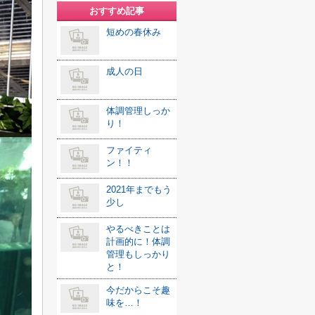
おすすめ記事
短めの春休み
成人の日
体調管理しっか
り！
ファイティ
ン！！
2021年までもう
少し
やるべきことは
計画的に！体調
管理もしっかり
と！
今だからこそ趣
味を…！