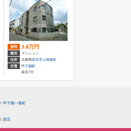
3.8万円
賃料
種別
マンション
住所
兵庫県
西宮市
上鳴尾町
交通
甲子園駅
徒歩7分
/
甲子園一番町
/
西宮