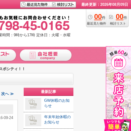
最終更新：2026年08月09日
00
00
件
件
最近見た物件
検討リスト
業時間：9時から17時
定休日：火曜・水曜
スポシティ！！
最新記事
次へ ≫
GW休暇のお知
らせ
年末年始休暇の
16-09-24
お知らせ