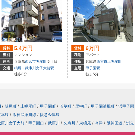
5.4万円
6万円
賃料
賃料
種別
マンション
種別
アパート
住所
兵庫県
西宮市
鳴尾町
５丁目
住所
兵庫県
西宮市
上鳴尾町
交通
鳴尾・武庫川女子大前駅
交通
甲子園駅
徒歩8分
徒歩5分
園
/
笠屋町
/
上鳴尾町
/
甲子園町
/
若草町
/
里中町
/
甲子園浦風町
/
浜甲子園
道本線
/
阪神武庫川線
/
阪急今津線
武庫川女子大前
/
甲子園口
/
武庫川
/
久寿川
/
東鳴尾
/
今津
/
阪神国道
/
洲先