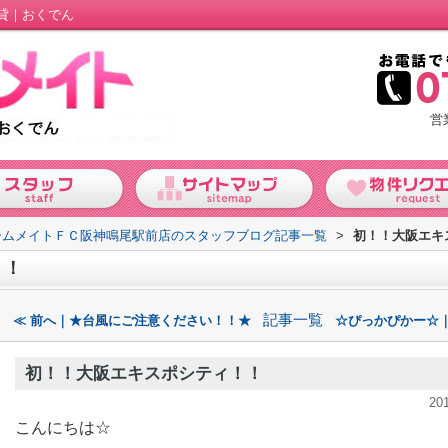
貸｜おくでん
営
ームメイトＦＣ阪神鳴尾駅前店のスタッフブログ記事一覧
>
初！！大阪エキ
！！
記事一覧
≪ 前へ｜★台風にご注意ください！！★
☆ぴっかぴかー☆｜
初！！大阪エキスポシティ！！
20
こんにちは☆