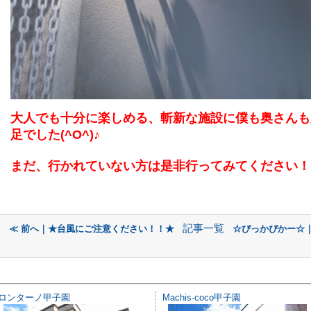
大人でも十分に楽しめる、斬新な施設に僕も奥さんも
足でした(^O^)♪
まだ、行かれていない方は是非行ってみてください！
記事一覧
≪ 前へ｜★台風にご注意ください！！★
☆ぴっかぴかー☆｜
ロンターノ甲子園
Machis-coco甲子園