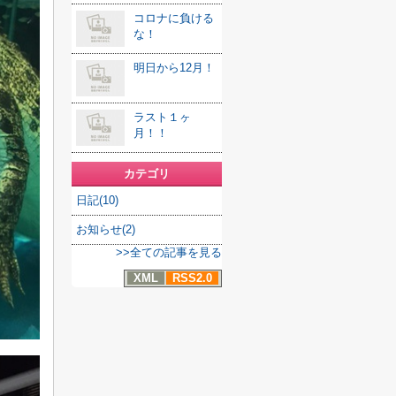
コロナに負ける
な！
明日から12月！
ラスト１ヶ
月！！
カテゴリ
日記(10)
お知らせ(2)
>>全ての記事を見る
XML
RSS2.0