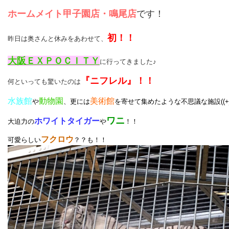
ホームメイト甲子園店・鳴尾店
です！
初！！
昨日は奥さんと休みをあわせて、
大阪ＥＸＰＯＣＩＴＹ
に行ってきました♪
『ニフレル』！！
何といっても驚いたのは
水族館
動物園
美術館
や
、更には
を寄せて集めたような不思議な施設((+_
ワニ
ホワイトタイガー
大迫力の
や
！！
フクロウ
可愛らしい
？？も！！