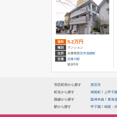
5.2万円
賃料
種別
マンション
住所
兵庫県
西宮市
池開町
交通
武庫川駅
徒歩5分
市区町村から探す
西宮市
町名から探す
鳴尾町
/
上甲子
路線から探す
阪神本線
/
東海
駅から探す
甲子園
/
鳴尾・