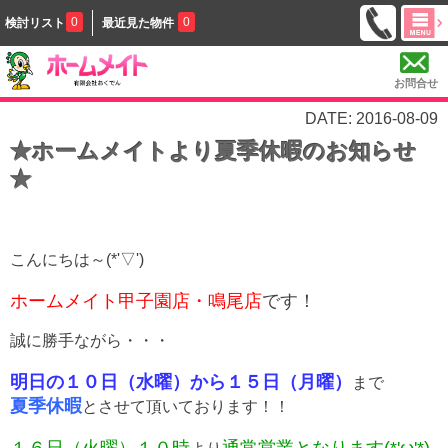
0
0
検討リスト
最近見た物件
お問合せ
DATE: 2016-08-09
★ホームメイトより夏季休暇のお知らせ
★
こんにちは～(*'▽')
ホームメイト甲子園店・鳴尾店
です！
誠に勝手ながら・・・
明日の１０日（水曜）から１５日（月曜）
まで
夏季休暇
とさせて頂いております！！
１６日（火曜）１０時
通常営業となります(*'ω'*)