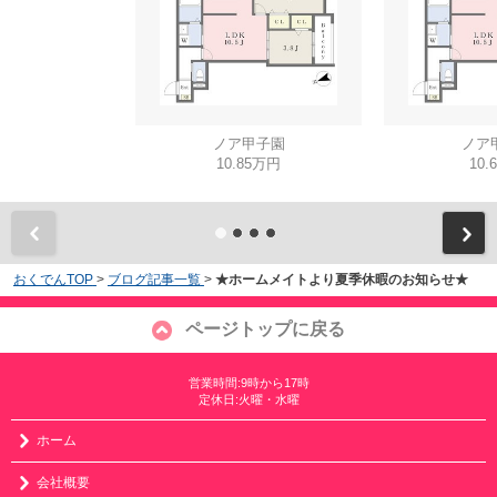
ノア甲子園
ノア
10.85万円
10.
おくでんTOP
>
ブログ記事一覧
>
★ホームメイトより夏季休暇のお知らせ★
ページトップに戻る
営業時間:9時から17時
定休日:火曜・水曜
ホーム
会社概要