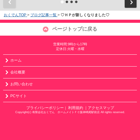
おくでんTOP
>
ブログ記事一覧
>
♡ＨＰが新しくなりました♡
ページトップに戻る
営業時間:9時から17時
定休日:火曜・水曜
ホーム
会社概要
お問い合わせ
PCサイト
プライバシーポリシー
利用規約
｜アクセスマップ
｜
Copyright(c) 有限会社おくでん ホームメイトＦＣ阪神鳴尾駅前店 All rights reserved.