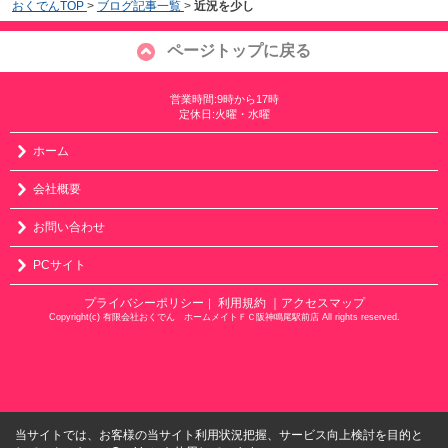
おくでんTOP
>
ブログ記事一覧
>
近況を少し
ページトップに戻る
営業時間:9時から17時
定休日:火曜・水曜
ホーム
会社概要
お問い合わせ
PCサイト
プライバシーポリシー
利用規約
｜アクセスマップ
｜
Copyright(c) 有限会社おくでん ホームメイトＦＣ阪神鳴尾駅前店 All rights reserved.
当サイトでは、お客様の当サイト利用状況把握、サービス向上検討を目的と