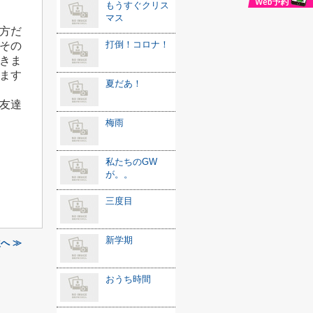
もうすぐクリス
マス
方だ
打倒！コロナ！
その
きま
ます
夏だあ！
友達
梅雨
私たちのGW
が。。
三度目
新学期
へ ≫
おうち時間