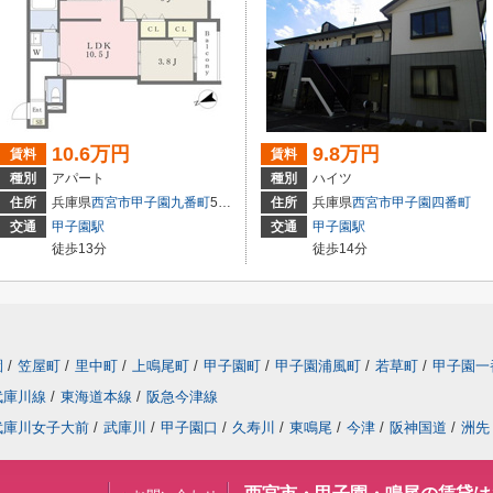
10.6万円
9.8万円
賃料
賃料
種別
アパート
種別
ハイツ
住所
兵庫県
西宮市
甲子園九番町
5-16
住所
兵庫県
西宮市
甲子園四番町
交通
甲子園駅
交通
甲子園駅
徒歩13分
徒歩14分
園
/
笠屋町
/
里中町
/
上鳴尾町
/
甲子園町
/
甲子園浦風町
/
若草町
/
甲子園一
武庫川線
/
東海道本線
/
阪急今津線
武庫川女子大前
/
武庫川
/
甲子園口
/
久寿川
/
東鳴尾
/
今津
/
阪神国道
/
洲先