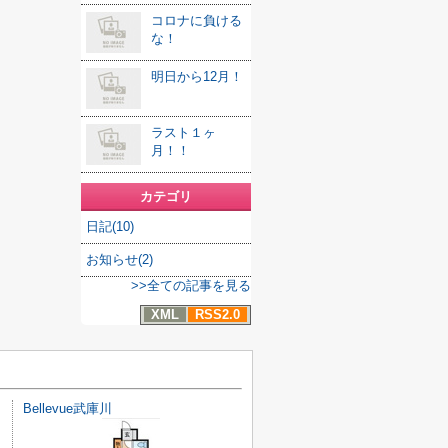
コロナに負ける
な！
明日から12月！
ラスト１ヶ
月！！
カテゴリ
日記(10)
お知らせ(2)
>>全ての記事を見る
XML
RSS2.0
Bellevue武庫川