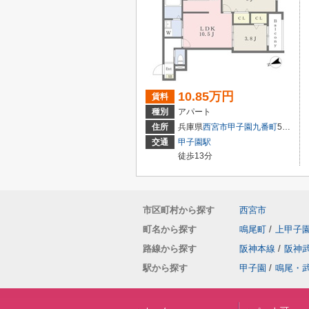
10.85万円
賃料
種別
アパート
住所
兵庫県
西宮市
甲子園九番町
5-16
交通
甲子園駅
徒歩13分
市区町村から探す
西宮市
町名から探す
鳴尾町
/
上甲子
路線から探す
阪神本線
/
阪神
駅から探す
甲子園
/
鳴尾・