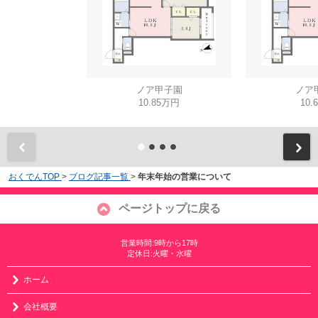
ノア甲子園
ノア
10.85万円
10.
おくでんTOP
>
ブログ記事一覧
>
年末年始の営業について
ページトップに戻る
営業時間:9時から17時
定休日:火曜・水曜
ホーム
会社概要