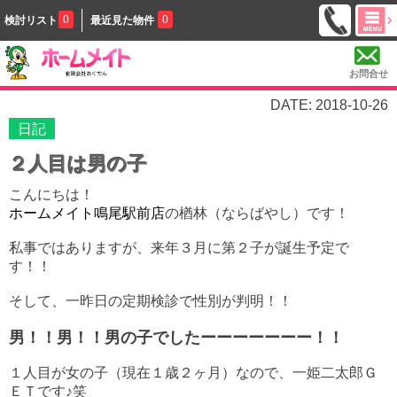
0
0
検討リスト
最近見た物件
お問合せ
DATE: 2018-10-26
日記
２人目は男の子
こんにちは！
ホームメイト鳴尾駅前店
の楢林（ならばやし）です！
私事ではありますが、来年３月に第２子が誕生予定で
す！！
そして、一昨日の定期検診で性別が判明！！
男！！男！！男の子でしたーーーーーーー！！
１人目が女の子（現在１歳２ヶ月）なので、一姫二太郎Ｇ
ＥＴです♪笑