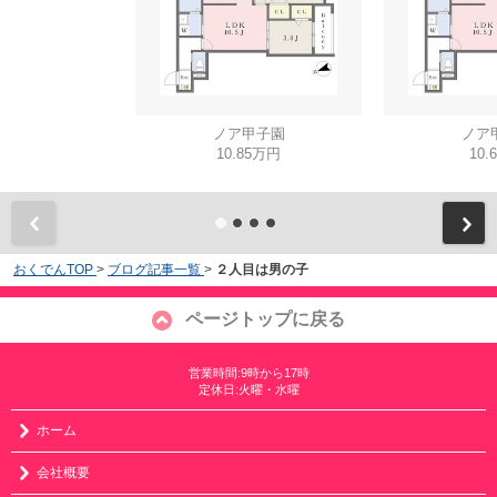
ノア甲子園
ノア
10.85万円
10.
おくでんTOP
>
ブログ記事一覧
>
２人目は男の子
ページトップに戻る
営業時間:9時から17時
定休日:火曜・水曜
ホーム
会社概要