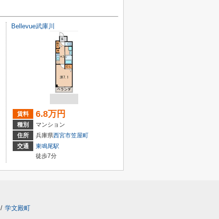
Bellevue武庫川
6.8万円
賃料
種別
マンション
住所
兵庫県
西宮市
笠屋町
交通
東鳴尾駅
徒歩7分
/
学文殿町