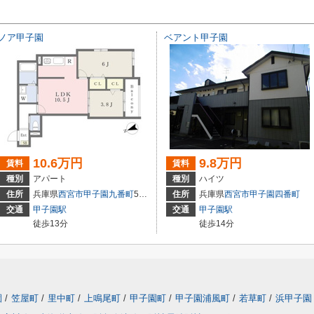
ノア甲子園
ベアント甲子園
10.6万円
9.8万円
賃料
賃料
種別
アパート
種別
ハイツ
住所
兵庫県
西宮市
甲子園九番町
5-16
住所
兵庫県
西宮市
甲子園四番町
交通
甲子園駅
交通
甲子園駅
徒歩13分
徒歩14分
園
/
笠屋町
/
里中町
/
上鳴尾町
/
甲子園町
/
甲子園浦風町
/
若草町
/
浜甲子園