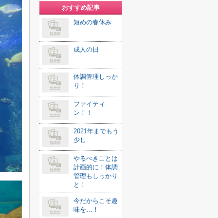
おすすめ記事
短めの春休み
成人の日
体調管理しっか
り！
ファイティ
ン！！
2021年までもう
少し
やるべきことは
計画的に！体調
管理もしっかり
と！
今だからこそ趣
味を…！