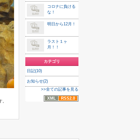
コロナに負ける
な！
明日から12月！
ラスト１ヶ
月！！
カテゴリ
日記(10)
お知らせ(2)
>>全ての記事を見る
XML
RSS2.0
す。