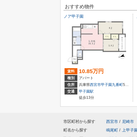
おすすめ物件
ノア甲子園
10.85万円
賃料
種別
アパート
住所
兵庫県
西宮市
甲子園九番町
5-16
交通
甲子園駅
徒歩13分
市区町村から探す
西宮市
/
尼崎市
町名から探す
鳴尾町
/
上甲子