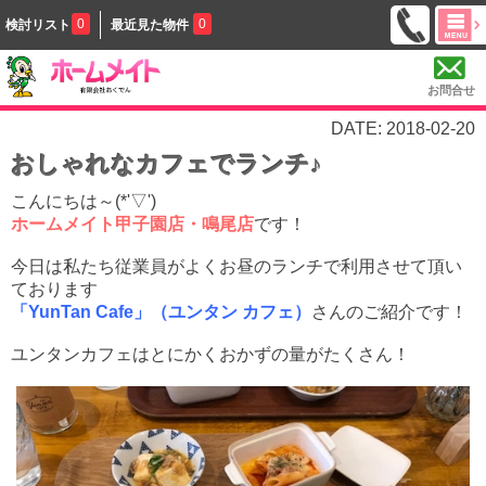
0
0
検討リスト
最近見た物件
お問合せ
DATE: 2018-02-20
おしゃれなカフェでランチ♪
こんにちは～(*'▽')
ホ
ームメイト甲子園店・鳴尾店
です！
今日は私たち従業員がよくお昼のランチで利用させて頂い
ております
「YunTan Cafe」（ユンタン カフェ）
さんのご紹介です！
ユンタンカフェはとにかくおかずの量がたくさん！