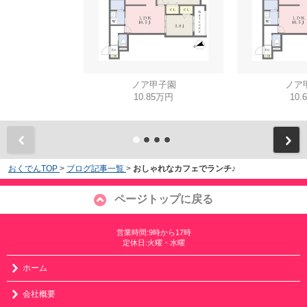
ノア甲子園
ノア
10.85万円
10.
おくでんTOP
>
ブログ記事一覧
>
おしゃれなカフェでランチ♪
ページトップに戻る
営業時間:9時から17時
定休日:火曜・水曜
ホーム
会社概要