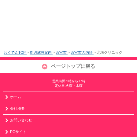
おくでんTOP
>
周辺施設案内
>
西宮市
>
西宮市の内科
>
北垣クリニック
ページトップに戻る
営業時間:9時から17時
定休日:火曜・水曜
ホーム
会社概要
お問い合わせ
PCサイト