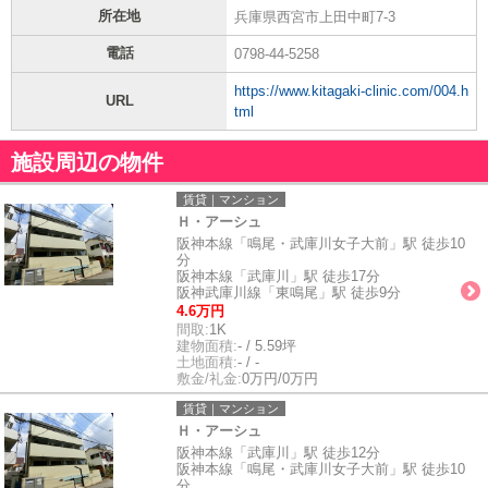
所在地
兵庫県西宮市上田中町7-3
電話
0798-44-5258
https://www.kitagaki-clinic.com/004.h
URL
tml
施設周辺の物件
賃貸｜マンション
Ｈ・アーシュ
阪神本線「鳴尾・武庫川女子大前」駅 徒歩10
分
阪神本線「武庫川」駅 徒歩17分
阪神武庫川線「東鳴尾」駅 徒歩9分
4.6万円
間取:
1K
建物面積:
- / 5.59坪
土地面積:
- / -
敷金/礼金:
0万円/0万円
賃貸｜マンション
Ｈ・アーシュ
阪神本線「武庫川」駅 徒歩12分
阪神本線「鳴尾・武庫川女子大前」駅 徒歩10
分