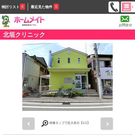
0
0
検討リスト
最近見た物件
お問合せ
北垣クリニック
前
次
画像タップで拡大表示【
1
/1】