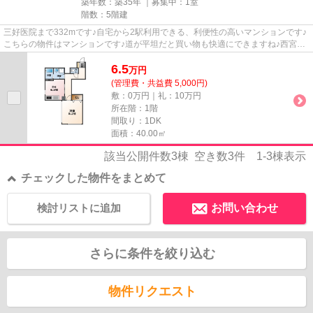
築年数：築35年 ｜募集中：
1室
階数：5階建
三好医院まで332mです♪自宅から2駅利用できる、利便性の高いマンションです♪
こちらの物件はマンションです♪道が平坦だと買い物も快適にできますね♪西宮市
エリアと阪神本線甲子園付近で...
6.5
万
円
(管理費・共益費 5,000円)
敷：0万円｜礼：10万円
所在階：1階
間取り：1DK
面積：40.00㎡
該当公開件数
3
棟 空き数
3
件
1-3
棟表示
チェックした物件をまとめて
検討リストに追加
お問い合わせ
さらに条件を絞り込む
物件リクエスト