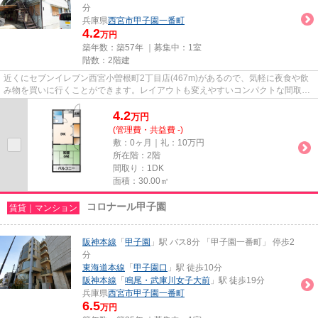
分
兵庫県
西宮市
甲子園一番町
4.2
万円
築年数：築57年 ｜募集中：
1室
階数：2階建
近くにセブンイレブン西宮小曽根町2丁目店(467m)があるので、気軽に夜食や飲
み物を買いに行くことができます。レイアウトも変えやすいコンパクトな間取り
のアパートです。どういった設...
4.2
万
円
(管理費・共益費 -)
敷：0ヶ月｜礼：10万円
所在階：2階
間取り：1DK
面積：30.00㎡
コロナール甲子園
賃貸｜マンション
阪神本線
「
甲子園
」駅 バス8分 「甲子園一番町」 停歩2
分
東海道本線
「
甲子園口
」駅 徒歩10分
阪神本線
「
鳴尾・武庫川女子大前
」駅 徒歩19分
兵庫県
西宮市
甲子園一番町
6.5
万円