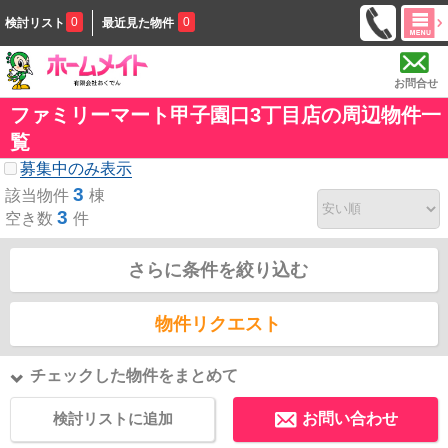
0
0
検討リスト
最近見た物件
お問合せ
ファミリーマート甲子園口3丁目店の周辺物件一
覧
募集中のみ表示
3
該当物件
棟
3
空き数
件
さらに条件を絞り込む
物件リクエスト
チェックした物件をまとめて
検討リストに追加
お問い合わせ