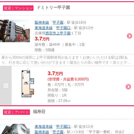
ドミトリー甲子園
賃貸｜マンション
阪神本線
「
甲子園
」駅 徒歩18分
東海道本線
「
甲子園口
」駅 徒歩12分
兵庫県
西宮市
上甲子園
１丁目
3.7
万円
築年数：築46年 ｜募集中：
1室
階数：5階建
家から300mの場所に上甲子園郵便局があります！お使いいただける駅は2駅あ
り、行き先に応じて使い分けができます！陽当たりの良い物件です！造りとデザ
インに関して、自信をもって情報...
3.7
万
円
(管理費・共益費 6,000円)
敷：0万円｜礼：0万円
所在階：5階
間取り：1R
面積：27.06㎡
福寿荘
賃貸｜アパート
東海道本線
「
甲子園口
」駅 徒歩11分
阪神本線
「
甲子園
」駅 バス8分 「甲子園一番町」 停歩2