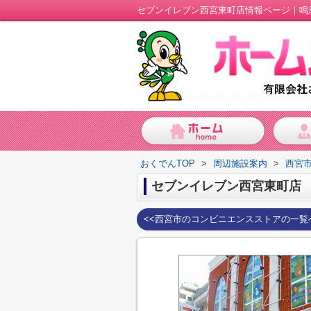
セブンイレブン西宮東町店情報ページ｜鳴
おくでんTOP
>
周辺施設案内
>
西宮
セブンイレブン西宮東町店
<<西宮市のコンビニエンスストアの一覧