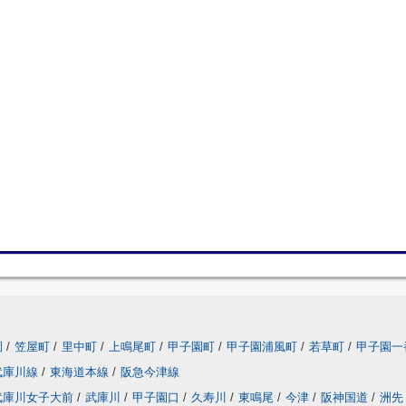
園
/
笠屋町
/
里中町
/
上鳴尾町
/
甲子園町
/
甲子園浦風町
/
若草町
/
甲子園一
武庫川線
/
東海道本線
/
阪急今津線
武庫川女子大前
/
武庫川
/
甲子園口
/
久寿川
/
東鳴尾
/
今津
/
阪神国道
/
洲先