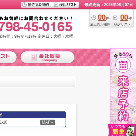
最終更新：2026年08月07日
00
00
件
件
最近見た物件
検討リスト
業時間：9時から17時
定休日：火曜・水曜
報
-10
MAP
▼