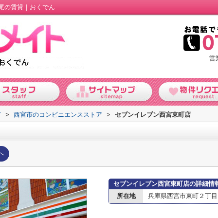
尾の賃貸｜おくでん
営
市
>
西宮市のコンビニエンスストア
>
セブンイレブン西宮東町店
へ
セブンイレブン西宮東町店の詳細情
所在地
兵庫県西宮市東町２丁目1