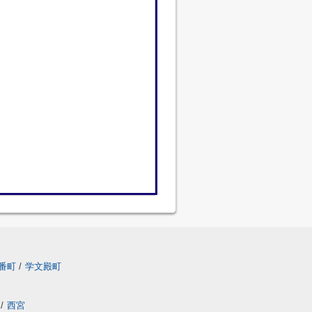
番町
/
学文殿町
/
西宮