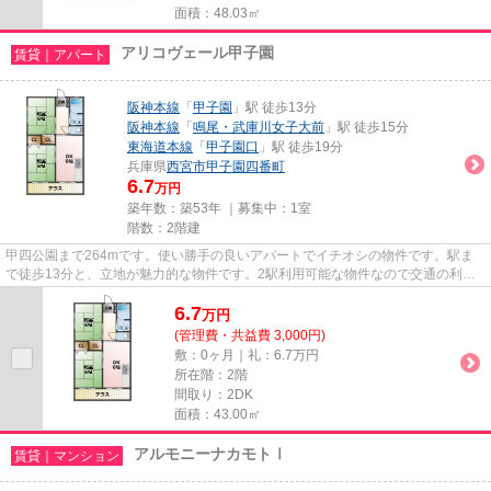
面積：48.03㎡
アリコヴェール甲子園
賃貸｜アパート
阪神本線
「
甲子園
」駅 徒歩13分
阪神本線
「
鳴尾・武庫川女子大前
」駅 徒歩15分
東海道本線
「
甲子園口
」駅 徒歩19分
兵庫県
西宮市
甲子園四番町
6.7
万円
築年数：築53年 ｜募集中：
1室
階数：2階建
甲四公園まで264mです。使い勝手の良いアパートでイチオシの物件です。駅ま
で徒歩13分と、立地が魅力的な物件です。2駅利用可能な物件なので交通の利便
性が良いのが魅力です。西宮市エ...
6.7
万
円
(管理費・共益費 3,000円)
敷：0ヶ月｜礼：6.7万円
所在階：2階
間取り：2DK
面積：43.00㎡
アルモニーナカモトⅠ
賃貸｜マンション