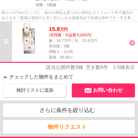
階数：5階建
家から473mのところに、薬や日用品を買うのに便利なライフォート甲子園店が
あります！夏場の電気代も安く抑えられる通風良好で快適な物件です！空き巣や
放火などの防犯面で優れている...
15.8
万
円
(管理費・共益費 9,000円)
敷：16.7万円｜礼：33.4万円
所在階：3階
間取り：2LDK
面積：66.98㎡
該当公開件数
5
棟 空き数
6
件
1-5
棟表示
チェックした物件をまとめて
検討リストに追加
お問い合わせ
さらに条件を絞り込む
物件リクエスト