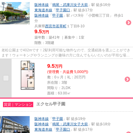
阪神本線
「
鳴尾・武庫川女子大前
」駅 徒歩16分
東海道本線
「
甲子園口
」駅 徒歩17分
阪神本線
「
甲子園
」駅 バス9分 「小曽根三丁目」 停歩1
分
兵庫県
西宮市
若草町
１丁目8-10
9.5
万円
築年数：築41年 ｜募集中：
1室
階数：3階建
老松公園まで402mです！2駅利用可能な物件なので、交通経路を選ぶことができ
ます！ウォーキングやランニングが趣味の方に住んでもらいたいのが平坦な場所
にあるマンションです！最上階...
9.5
万
円
(管理費・共益費 5,000円)
敷：0ヶ月｜礼：20万円
所在階：3階
間取り：2LDK
面積：63.00㎡
エクセル甲子園
賃貸｜マンション
阪神本線
「
甲子園
」駅 徒歩19分
阪神本線
「
鳴尾・武庫川女子大前
」駅 徒歩18分
東海道本線
「
甲子園口
」駅 徒歩17分