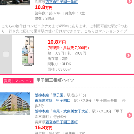
兵庫県
西宮市
甲子園一番町
10.8
万円
築年数：築37年 ｜募集中：
1室
階数：3階建
こちらの物件はコンビニタナカまで499mにあります。ご利用可能な駅が2つあ
り、行き先に応じて乗車駅の使い分けができます。こちらはマンションタイプに
なります。平坦な場所にある物件...
10.8
万
円
(管理費・共益費 7,000円)
敷：0万円｜礼：20万円
所在階：2階
間取り：3LDK
面積：63.00㎡
甲子園三番町ハイツ
賃貸｜マンション
阪神本線
「
甲子園
」駅 徒歩11分
東海道本線
「
甲子園口
」駅 バス6分 「甲子園三番町」 停
歩3分
阪神本線
「
鳴尾・武庫川女子大前
」駅 バス10分 「甲子
園三番町」 停歩3分
兵庫県
西宮市
甲子園三番町
15.8
万円
築年数：築16年 ｜募集中：
1室