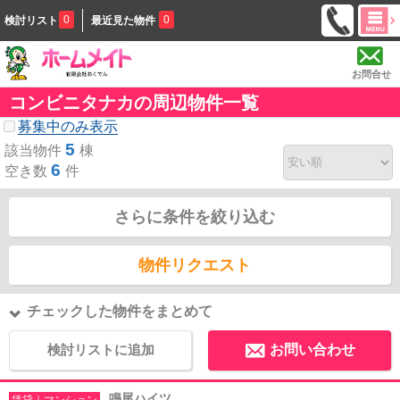
0
0
検討リスト
最近見た物件
お問合せ
コンビニタナカの周辺物件一覧
募集中のみ表示
5
該当物件
棟
6
空き数
件
さらに条件を絞り込む
物件リクエスト
チェックした物件をまとめて
検討リストに追加
お問い合わせ
鳴尾ハイツ
賃貸｜マンション