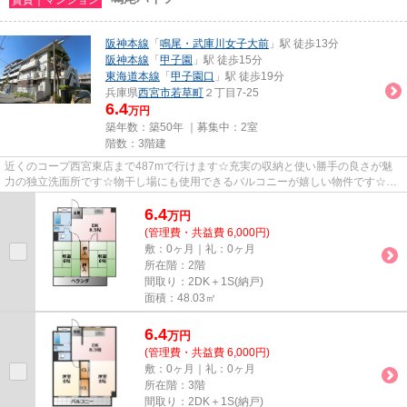
阪神本線
「
鳴尾・武庫川女子大前
」駅 徒歩13分
阪神本線
「
甲子園
」駅 徒歩15分
東海道本線
「
甲子園口
」駅 徒歩19分
兵庫県
西宮市
若草町
２丁目7-25
6.4
万円
築年数：築50年 ｜募集中：
2室
階数：3階建
近くのコープ西宮東店まで487mで行けます☆充実の収納と使い勝手の良さが魅
力の独立洗面所です☆物干し場にも使用できるバルコニーが嬉しい物件です☆RC
造の物件は遮音性が非常に高いので...
6.4
万
円
(管理費・共益費 6,000円)
敷：0ヶ月｜礼：0ヶ月
所在階：2階
間取り：2DK＋1S(納戸)
面積：48.03㎡
6.4
万
円
(管理費・共益費 6,000円)
敷：0ヶ月｜礼：0ヶ月
所在階：3階
間取り：2DK＋1S(納戸)