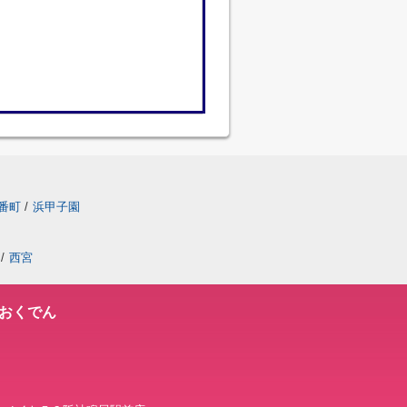
番町
/
浜甲子園
/
西宮
おくでん