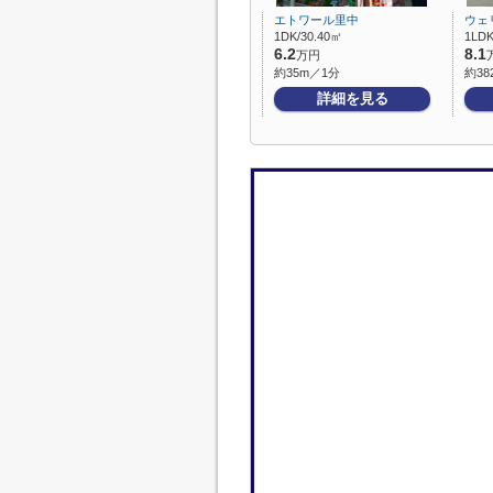
エトワール里中
ウェ
1DK/30.40㎡
1LDK
6.2
8.1
万円
約35m／1分
約38
詳細を見る