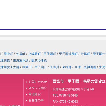
園
/
里中町
/
笠屋町
/
上鳴尾町
/
甲子園町
/
甲子園浦風町
/
若草町
/
甲子園一
武庫川線
/
東海道本線
/
阪急今津線
武庫川女子大前
/
武庫川
/
甲子園口
/
久寿川
/
東鳴尾
/
今津
/
阪神国道
/
洲先
西宮市・甲子園・鳴尾の賃貸は
お問い合わせ
スタッフ紹介
兵庫県西宮市鳴尾町３丁目1-8
周辺施設
TEL:0798-45-0165
お客様の声
FAX:0798-40-6063