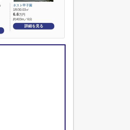
ョ
ネスト甲子園
1R/30.03㎡
6.6
万円
約403m／6分
詳細を見る