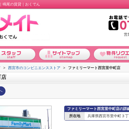
｜鳴尾の賃貸｜おくでん
営
市
>
西宮市のコンビニエンスストア
>
ファミリーマート西宮里中町店
町店
へ
ファミリーマート西宮里中町店の詳
所在地
兵庫県西宮市里中町３丁