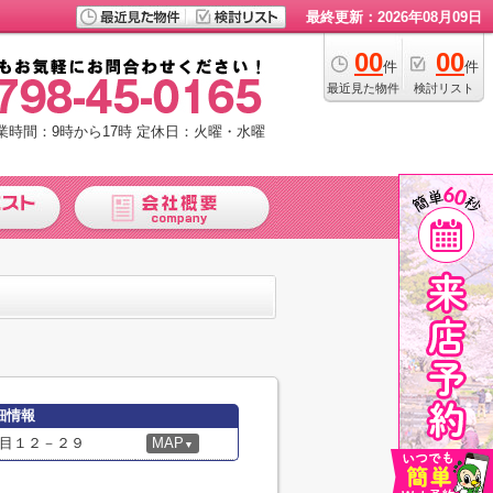
最終更新：2026年08月09日
00
00
件
件
最近見た物件
検討リスト
業時間：9時から17時
定休日：火曜・水曜
細情報
目１２－２９
MAP
▼