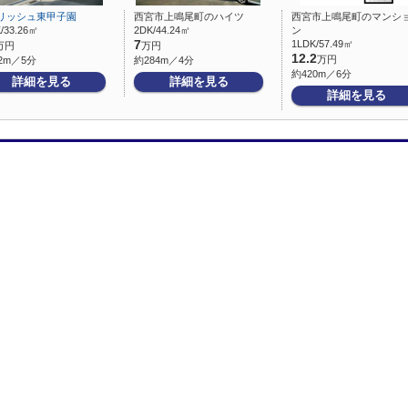
リッシュ東甲子園
西宮市上鳴尾町のハイツ
西宮市上鳴尾町のマンシ
/33.26㎡
2DK/44.24㎡
ン
7
1LDK/57.49㎡
万円
万円
12.2
万円
2m／5分
約284m／4分
約420m／6分
詳細を見る
詳細を見る
詳細を見る