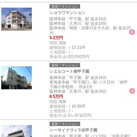
賃貸｜マンション
ショウワマンション
阪神本線「甲子園」駅 徒歩16分
阪神本線「久寿川」駅 徒歩18分
阪神本線「鳴尾・武庫川女子大前」駅 徒歩25
分
5.2万円
間取:
3DK
建物面積:
- / 13.21坪
土地面積:
- / -
敷金/礼金:
0万円/0万円
賃貸｜マンション
シエルコート南甲子園
阪神本線「甲子園」駅 徒歩16分
東海道本線「甲子園口」駅 バス21分 「南甲
子園小学校前」 停歩1分
阪神本線「久寿川」駅 徒歩18分
8.5万円
間取:
3DK
建物面積:
- / 18.55坪
土地面積:
- / -
敷金/礼金:
0ヶ月/10万円
賃貸｜マンション
シーサイドヴィラ浜甲子園
阪神本線「甲子園」駅 バス10分 「浜甲子園2