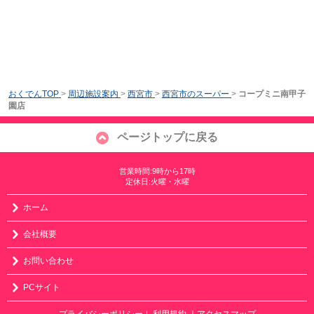
おくでんTOP
>
周辺施設案内
>
西宮市
>
西宮市のスーパー
>
コープミニ南甲子
園店
ページトップに戻る
営業時間:9時から17時
定休日:火曜・水曜
ホーム
会社概要
お問い合わせ
PCサイト
プライバシーポリシー
利用規約
｜アクセスマップ
｜