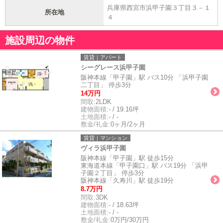
兵庫県西宮市浜甲子園３丁目３－１
所在地
４
施設周辺の物件
賃貸｜アパート
シーグレース浜甲子園
阪神本線「甲子園」駅 バス10分 「浜甲子園
二丁目」 停歩3分
14万円
間取:
2LDK
建物面積:
- / 19.16坪
土地面積:
- / -
敷金/礼金:
0ヶ月/2ヶ月
賃貸｜マンション
ヴィラ浜甲子園
阪神本線「甲子園」駅 徒歩15分
東海道本線「甲子園口」駅 バス19分 「浜甲
子園２丁目」 停歩3分
阪神本線「久寿川」駅 徒歩19分
8.7万円
間取:
3DK
建物面積:
- / 18.63坪
土地面積:
- / -
敷金/礼金:
0万円/30万円