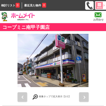
0
0
検討リスト
最近見た物件
お問合せ
コープミニ南甲子園店
前
次
画像タップで拡大表示【
1
/1】